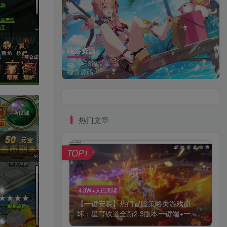
端游资源
1458篇文章
端游源码
热门文章
TOP1
4.3W+人已阅读
【一键安装】热门冒险策略类游戏崩
坏：星穹铁道全新2.3版本一键端+一...