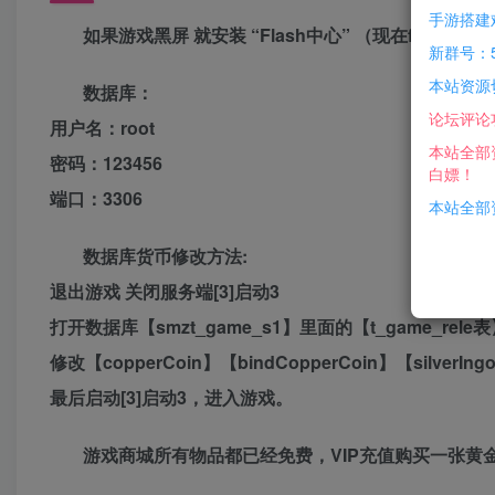
手游搭建
如果游戏黑屏 就安装 “Flash中心” （现在flash
新群号：5
本站资源
数据库：
论坛评论
用户名：root
本站全部
密码：123456
白嫖！
端口：3306
本站全部资
数据库货币修改方法:
退出游戏 关闭服务端[3]启动3
打开数据库【smzt_game_s1】里面的【t_game_re
修改【copperCoin】【bindCopperCoin】【silverIngo
最后启动[3]启动3，进入游戏。
游戏商城所有物品都已经免费，VIP充值购买一张黄金V