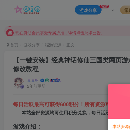
本站评论功能已从新开启！欢迎大家踊跃讨论！（用户每日活跃
NEW
游戏分享
常
本站资源大多存储在云盘，如发现链接失效，请联系我们我们会
本站一律禁止以任何方式发布或转载任何违法的相关信息，访客
现在赞助会员享受专属折扣，详情点击此条公告。
请勿相信任何评论区广告！以免上当受骗！
首页
游戏分享
端游资源
正文
本网站的文章部分内容可能来源于网络，仅供大家学习与参考，如有
【一键安装】经典神话修仙三国类网页游
修改教程
豆豆呀
2年前更新
每日活跃最高可获得600积分！所有资源可以使用
本站全部资源均可使用积分兑换，每日活跃最高可获得
游戏介绍：
本站资源