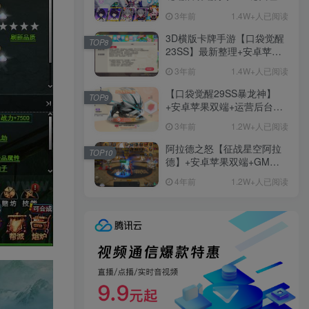
+免虚拟机一键启动+女武神
3年前
1.4W+人已阅读
ID+详细指令+极简一键修改
3D横版卡牌手游【口袋觉醒
TOP8
23SS】最新整理+安卓苹果
双端+运营后台+GM后台+详
3年前
1.4W+人已阅读
细搭建教程
【口袋觉醒29SS暴龙神】
TOP9
+安卓苹果双端+运营后台
+GM授权后台+ubuntu学习
3年前
1.2W+人已阅读
端
阿拉德之怒【征战星空阿拉
TOP10
德】+安卓苹果双端+GM授
权后台+运营后台+活动全开
4年前
1.2W+人已阅读
+详细教程