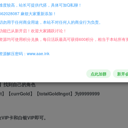
难度较高，站长可提供代搭，具体可加Q私聊！
的页游基本都要用,大部分浏览器对Flash都不太兼容）
62028087 麻烦大家重新添加！
切勿用于任何商业用途，本站不对任何人的商业行为负责。
功能已从新开启！欢迎大家踊跃讨论！
资源均可使用积分兑换，每日活跃最高可获得600积分，相当于本站所有
源解压密码：www.aae.ink
点此加群
新开
le表】找到自己的角色
t】【currGold】【totalGoldIngot】为99999999
IP卡和白银VIP即可。