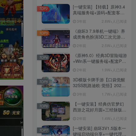
[一键安装] 【转载】原神3.4
TOP2
真端服务端+源码+配套客户
端+详尽说明+GM工具+源码
3年前
2.8W+人已阅读
说明文件
《崩坏3 7.9单机一键端》养
TOP3
成类角色扮演3D二次元游
戏、单机一键端、全角色可
2年前
2.5W+人已阅读
用、无限资源、附带保姆级
安装教程
《原神5.0》经典3D冒险端游
TOP4
+Win系一键服务端+配套PC
客户端+新版割草机+全系卡
2年前
1.9W+人已阅读
池文件
3D横版卡牌手游【口袋觉醒
TOP5
32SS凯路迪欧·觉悟】2023
整理Centos手工端服务端
3年前
1.7W+人已阅读
+支付对接+安卓苹果双端+运
营后台+GM授权后台+代理
【一键安装】经典仿官梦幻
TOP6
后台
西游之花好月圆+三经脉版本
+助战分角色+VIP礼包+会员
2年前
1.4W+人已阅读
卡+剧情活动+视频搭建及其
他修改资料
[一键安装] 崩坏3V1.5版本一
TOP7
键端启动端分享+一键代理