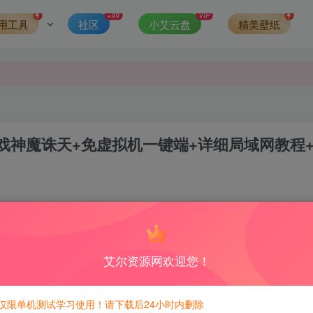
可得积分数量增加至600，加速获得更多免费资源！）
+99
VIP
用工具
社区
小艾云盘
精美壁纸
第一时间更新。
发现请向站长举报
侵权，请联系站长QQ466107887进行删除处理。
戏神魔诛天+免虚拟机一键端+详细局域网教程
0
5
积分免费兑换！
艾尔资源网欢迎您！
600积分，相当于本站所有资源均可白嫖！
仅限单机测试学习使用！请下载后24小时内删除