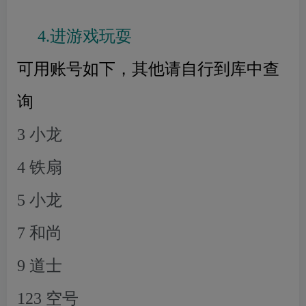
4.进游戏玩耍
可用账号如下，其他请自行到库中查
询
3 小龙
4 铁扇
5 小龙
7 和尚
9 道士
123 空号