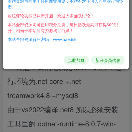
本站资源切勿用于任何商业用途，本站不对任何人的商业行为负
游戏介绍：
责。
论坛评论功能已从新开启！欢迎大家踊跃讨论！
这个端很稳定但是功能并不完整，
本站全部资源均可使用积分兑换，每日活跃最高可获得600积
分，相当于本站所有资源均可白嫖！
npc对话是在数据库中，有能力的朋友
本站全部资源解压密码：www.aae.ink
可以自己汉化玩耍
点此加群
新开会员优惠
注意：我的电脑是win11 64位，运
行环境为.net core +.net
freamwork4.8 +mysql8
由于vs2022编译.net8 所以必须安装
工具里的
dotnet-runtime-8.0.7-win-