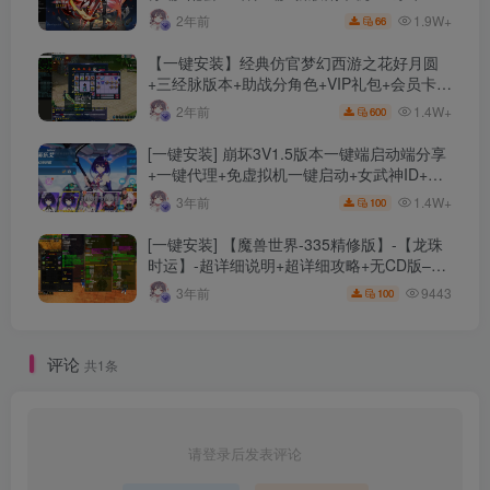
文件
1.9W+
2年前
66
【一键安装】经典仿官梦幻西游之花好月圆
+三经脉版本+助战分角色+VIP礼包+会员卡
+剧情活动+视频搭建及其他修改资料
1.4W+
2年前
600
[一键安装] 崩坏3V1.5版本一键端启动端分享
+一键代理+免虚拟机一键启动+女武神ID+详
细指令+极简一键修改
1.4W+
3年前
100
[一键安装] 【魔兽世界-335精修版】-【龙珠
时运】-超详细说明+超详细攻略+无CD版–精
修版本-站长推荐+站长亲测
9443
3年前
100
评论
共1条
请登录后发表评论