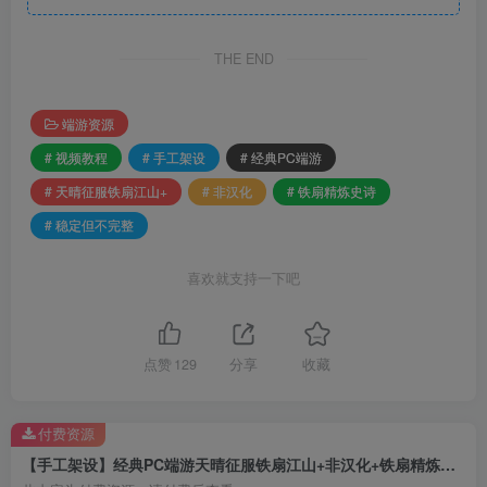
THE END
端游资源
# 视频教程
# 手工架设
# 经典PC端游
# 天晴征服铁扇江山+
# 非汉化
# 铁扇精炼史诗
# 稳定但不完整
喜欢就支持一下吧
点赞
129
分享
收藏
付费资源
【手工架设】经典PC端游天晴征服铁扇江山+非汉化+铁扇精炼史诗+稳定但不完整+视频教程