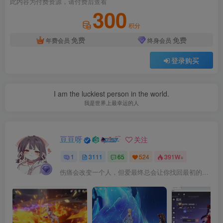
此内容为付费资源，请付费后查看
300
积分
免费
免费
年费会员
终身会员
登录购买
I am the luckiest person in the world.
我是世界上最幸运的人
豆豆呀
关注
1
3111
65
524
391W+
伤痛会改变一个人，但爱最终总会让你找回最初的自己