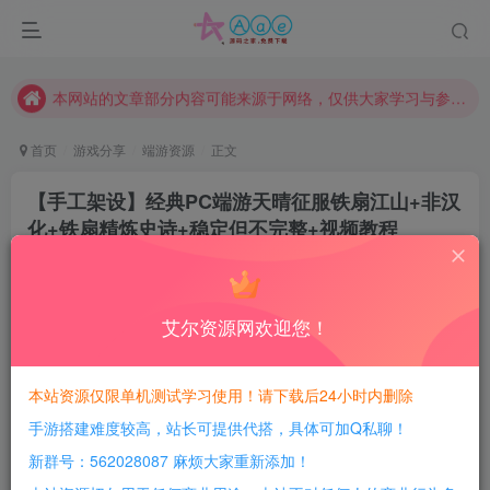
现在赞助会员享受专属折扣，详情点击此条公告。
请勿相信任何评论区广告！以免上当受骗！
本网站的文章部分内容可能来源于网络，仅供大家学习与参考，如有侵权，请联系站长QQ466107887进行删除处理。
首页
游戏分享
端游资源
正文
【手工架设】经典PC端游天晴征服铁扇江山+非汉
化+铁扇精炼史诗+稳定但不完整+视频教程
豆豆呀
关注
2年前更新
1
455
129
艾尔资源网欢迎您！
每日活跃最高可获得600积分！所有资源可以使用
积分免费兑换！
本站资源仅限单机测试学习使用！请下载后24小时内删除
本站全部资源均可使用积分兑换，每日活跃最高可获得
手游搭建难度较高，站长可提供代搭，具体可加Q私聊！
600积分，相当于本站所有资源均可白嫖！
新群号：562028087 麻烦大家重新添加！