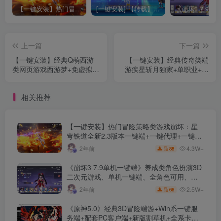
【一键安装】热门冒险策略类游戏崩坏：星穹铁道全新2.3版本一键端+一键代理+一键启动+免虚拟机
[一键安装] 【转载】原神3.4真端服务端+源码+配套客户端+详尽说明+GM工具+源码说明文件
上一篇
下一篇
【一键安装】经典Q萌西游
【一键安装】经典传奇类端
类网页游戏西游梦+免虚拟机
游疾星斩月独家+单职业+追
一键端+详细教程+修改教程
梦神器第三季无限觉醒+肉鸽
+充值GM工具
玩法+GEE引擎+配套网站
相关推荐
+多色光柱
【一键安装】热门冒险策略类游戏崩坏：星
穹铁道全新2.3版本一键端+一键代理+一键启
动+免虚拟机
4.3W+
2年前
88
《崩坏3 7.9单机一键端》养成类角色扮演3D
二次元游戏、单机一键端、全角色可用、无
限资源、附带保姆级安装教程
2.5W+
2年前
66
《原神5.0》经典3D冒险端游+Win系一键服
务端+配套PC客户端+新版割草机+全系卡池