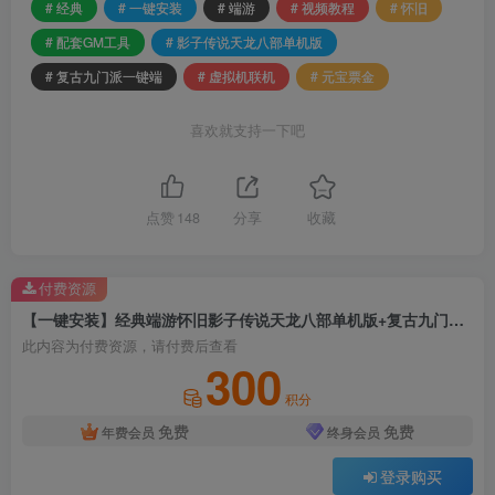
# 经典
# 一键安装
# 端游
# 视频教程
# 怀旧
# 配套GM工具
# 影子传说天龙八部单机版
# 复古九门派一键端
# 虚拟机联机
# 元宝票金
喜欢就支持一下吧
点赞
148
分享
收藏
付费资源
【一键安装】经典端游怀旧影子传说天龙八部单机版+复古九门派一键端+虚拟机联机+元宝票金+配套GM工具+视频教程
此内容为付费资源，请付费后查看
300
积分
免费
免费
年费会员
终身会员
登录购买