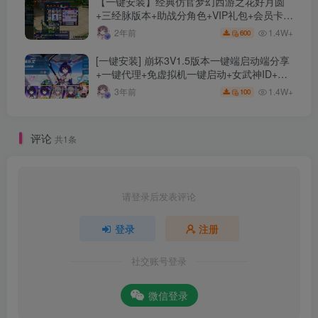
【一键安装】经典仿官梦幻西游之花好月圆
+三经脉版本+助战分角色+VIP礼包+会员卡
+剧情活动+视频搭建及其他修改资料
1.4W+
2年前
600
[一键安装] 崩坏3V1.5版本一键端启动端分享
+一键代理+免虚拟机一键启动+女武神ID+详
细指令+极简一键修改
1.4W+
3年前
100
评论
共1条
请登录后发表评论
登录
注册
社交账号登录
微信登录