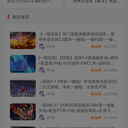
游混·沌大陆+专属特色六职
类网页游戏【藏龙】免虚拟
业+暗黑铭文+翎风引擎+配
机一键端+GM工具+管理工
套网站+微端服务器
具+详细教程
相关推荐
【一键安装】热门冒险策略类游戏崩坏：星
穹铁道全新2.3版本一键端+一键代理+一键启
动+免虚拟机
4.3W+
2年前
88
[一键安装] 【转载】原神3.4真端服务端+源码
+配套客户端+详尽说明+GM工具+源码说明
文件
2.8W+
3年前
66
《崩坏3 7.9单机一键端》养成类角色扮演3D
二次元游戏、单机一键端、全角色可用、无
限资源、附带保姆级安装教程
2.5W+
2年前
66
《原神5.0》经典3D冒险端游+Win系一键服
务端+配套PC客户端+新版割草机+全系卡池
文件
1.9W+
2年前
66