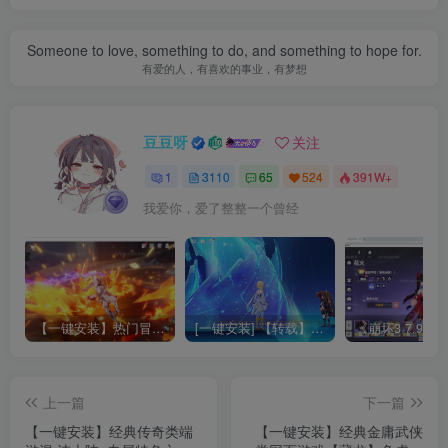
Someone to love, something to do, and something to hope for.
有爱的人，有喜欢的事业，有梦想
豆豆呀
关注
1
3110
65
524
391W+
我爱你，爱了整整一个曾经
【一键安装】热门冒险策略类游戏崩坏：星穹铁道全新2.3版本一键端+一键代理+一键启动+免虚拟机
[一键安装] 【转载】原神3.4真端服务端+源码+配套客户端+详尽说明+GM工具+源码说明文件
上一篇
下一篇
【一键安装】经典传奇类端
【一键安装】经典金庸武侠