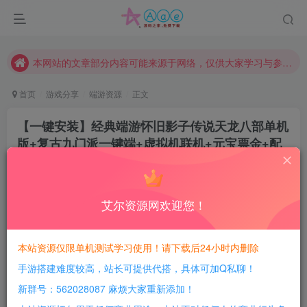
现在赞助会员享受专属折扣，详情点击此条公告。
请勿相信任何评论区广告！以免上当受骗！
本网站的文章部分内容可能来源于网络，仅供大家学习与参考，如有侵权，请联系站长QQ466107887进行删除处理。
首页
游戏分享
端游资源
正文
【一键安装】经典端游怀旧影子传说天龙八部单机
版+复古九门派一键端+虚拟机联机+元宝票金+配
套GM工具+视频教程
豆豆呀
关注
2年前更新
艾尔资源网欢迎您！
1
602
148
每日活跃最高可获得600积分！所有资源可以使用
本站资源仅限单机测试学习使用！请下载后24小时内删除
积分免费兑换！
手游搭建难度较高，站长可提供代搭，具体可加Q私聊！
本站全部资源均可使用积分兑换，每日活跃最高可获得
新群号：562028087 麻烦大家重新添加！
600积分，相当于本站所有资源均可白嫖！