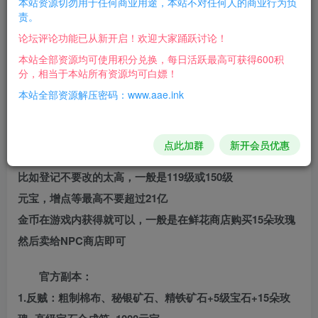
本站资源切勿用于任何商业用途，本站不对任何人的商业行为负
责。
游戏介绍：
论坛评论功能已从新开启！欢迎大家踊跃讨论！
进入游戏后，如需使用GM工具
本站全部资源均可使用积分兑换，每日活跃最高可获得600积
分，相当于本站所有资源均可白嫖！
需要先把加色退出游戏
本站全部资源解压密码：www.aae.ink
然后退出电脑的杀毒软件
鼠标双击：TLBB_GM Tool 启动GM工具
点此加群
新开会员优惠
需要注意的是：
比如登记不要改的太高，一般是119级或150级
元宝，增点等最高不要超过21亿
金币在游戏内获得就可以，一般是在鲜花商店购买15朵玫瑰
然后卖给NPC商店即可
官方副本：
1.反贼：粗制棉布、秘银矿石、精铁矿石+5级宝石+15朵玫