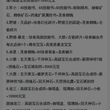
瑰+高级宝石合成符+1000元宝
2.宵小：45技能书、65技能书+85技能书+粗制棉布、秘银矿
石、精铁矿石+武魂扩展属性书+灵兽精魄
3.野猪：天晶砂+珍兽幻化碎片+野猪王的踪迹+灵兽精魄+古
瓷碎片
4.野猪-暴龙：珍兽高级技能书、大群+古瓷碎片+珍兽融合丹
每次必掉1个+稀有宝宝+高资质暴龙宝宝
5.杀星：灵兽精魄+85珍兽装备+圣兽鳞片
6.小票：玄天寒玉+千淬神玉+高级宝石合成符+新莽神符7级
+润魂石++宝石琢刻符+5000元宝
7.大票：玄天寒玉+缀梦灵石+千淬神玉+高级宝石合成符+新
莽神符7级+润魂石+回天神石+天罡强化露+宝石琢刻符
8.老三：高级宝石合成符+御瑶盘、琉璃焰+回天神石+小铁
+10000元宝
困难老三：高级宝石合成符+御瑶盘、琉璃焰+回天神石+小