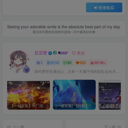
登录购买
Seeing your adorable smile is the absolute best part of my day.
看见你可爱的笑容绝对是我一天中最美好的事
豆豆呀
关注
1
3110
65
524
391W+
请对梦想充满信心，总有一天属于你的彩虹会在天空微笑
【一键安装】热门冒险策略类游戏崩坏：星穹铁道全新2.3版本一键端+一键代理+一键启动+免虚拟机
[一键安装] 【转载】原神3.4真端服务端+源码+配套客户端+详尽说明+GM工具+源码说明文件
上一篇
下一篇