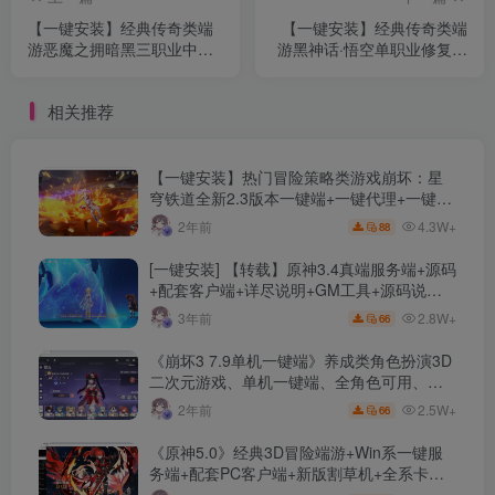
【一键安装】经典传奇类端
【一键安装】经典传奇类端
游恶魔之拥暗黑三职业中变
游黑神话·悟空单职业修复版
版本+精卫填海+神魔五杀
+剧情专属+配套网站+创新
+技能分解+灵魂祭坛+超级
玩法取经之路+专属装备+超
相关推荐
宠物+宝宝全屏扫射
强宠物
【一键安装】热门冒险策略类游戏崩坏：星
穹铁道全新2.3版本一键端+一键代理+一键启
动+免虚拟机
4.3W+
2年前
88
[一键安装] 【转载】原神3.4真端服务端+源码
+配套客户端+详尽说明+GM工具+源码说明
文件
2.8W+
3年前
66
《崩坏3 7.9单机一键端》养成类角色扮演3D
二次元游戏、单机一键端、全角色可用、无
限资源、附带保姆级安装教程
2.5W+
2年前
66
《原神5.0》经典3D冒险端游+Win系一键服
务端+配套PC客户端+新版割草机+全系卡池
文件