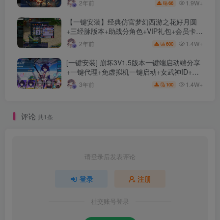
1.9W+
2年前
66
【一键安装】经典仿官梦幻西游之花好月圆
+三经脉版本+助战分角色+VIP礼包+会员卡
+剧情活动+视频搭建及其他修改资料
1.4W+
2年前
600
[一键安装] 崩坏3V1.5版本一键端启动端分享
+一键代理+免虚拟机一键启动+女武神ID+详
细指令+极简一键修改
1.4W+
3年前
100
评论
共1条
请登录后发表评论
登录
注册
社交账号登录