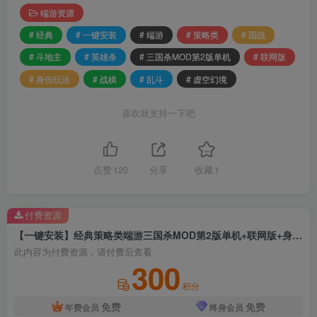
端游资源
# 经典
# 一键安装
# 端游
# 策略类
# 国战
# 斗地主
# 英雄杀
# 三国杀MOD第2版单机
# 联网版
# 身份玩法
# 战棋
# 乱斗
# 虚空幻境
喜欢就支持一下吧
点赞
120
分享
收藏
1
付费资源
【一键安装】经典策略类端游三国杀MOD第2版单机+联网版+身份玩法+国战+斗地主+战棋+乱斗+英雄杀+虚空幻境
此内容为付费资源，请付费后查看
300
积分
免费
免费
年费会员
终身会员