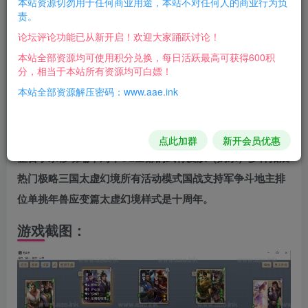
本站资源切勿用于任何商业用途，本站不对任何人的商业行为负
责。
游戏介绍：
论坛评论功能已从新开启！欢迎大家踊跃讨论！
游戏版本：三国杀MOD单机版第2版【精品稀有完整
本站全部资源均可使用积分兑换，每日活跃最高可获得600积
分，相当于本站所有资源均可白嫖！
端】
本站全部资源解压密码：www.aae.ink
支持系统：Win7 Win10 Win11 64位
支持网络：离线断网本地纯单机
配套教程：一键启动
点此加群
新开会员优惠
整合手杀移动端十周年OL全部的武将皮肤（奶杀）多种拓展
热门极略三国太虚幻境所有活动模式国战支持军争斗地主排
位单挑年兽应变篇太虚幻境样式是十周年。
游戏截图：