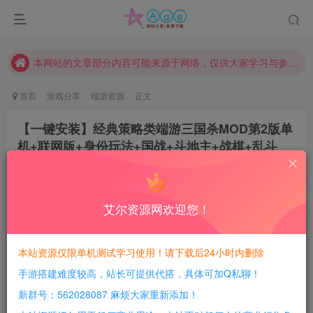
现在赞助会员享受专属折扣，详情点击此条公告。
请勿相信任何评论区广告！以免上当受骗！
本网站的文章部分内容可能来源于网络，仅供大家学习与参考，如有侵权，请联系站长QQ466107887进行删除处理。
首页
游戏分享
端游资源
正文
【一键安装】经典策略类端游三国杀MOD第2版单
机+联网版+身份玩法+国战+斗地主+战棋+乱斗
+英雄杀+虚空幻境
豆豆呀
关注
2年前更新
艾尔资源网欢迎您！
1
587
120
每日活跃最高可获得600积分！所有资源可以使用
本站资源仅限单机测试学习使用！请下载后24小时内删除
积分免费兑换！
手游搭建难度较高，站长可提供代搭，具体可加Q私聊！
本站全部资源均可使用积分兑换，每日活跃最高可获得
新群号：562028087 麻烦大家重新添加！
600积分，相当于本站所有资源均可白嫖！