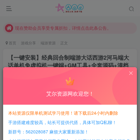
本站一律禁止以任何方式发布或转载任何违法的相关信息，访客发现请向站长举报
现在赞助会员享受专属折扣，详情点击此条公告。
请勿相信任何评论区广告！以免上当受骗！
本网站的文章部分内容可能来源于网络，仅供大家学习与参考，如有侵权，请联系站长QQ466107887进行删除处理。
首页
游戏分享
端游资源
正文
【一键安装】经典回合制端游大话西游2河马端大
话单机免虚拟机一键端+GM工具+全套源码+清档
教程+配套软件
豆豆呀
关注
2年前更新
艾尔资源网欢迎您！
2
659
126
每日活跃最高可获得600积分！所有资源可以使用
本站资源仅限单机测试学习使用！请下载后24小时内删除
积分免费兑换！
手游搭建难度较高，站长可提供代搭，具体可加Q私聊！
本站全部资源均可使用积分兑换，每日活跃最高可获得
新群号：562028087 麻烦大家重新添加！
600积分，相当于本站所有资源均可白嫖！