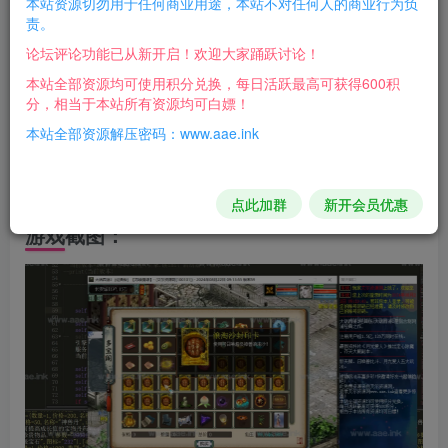
本站资源切勿用于任何商业用途，本站不对任何人的商业行为负
责。
游戏介绍：
论坛评论功能已从新开启！欢迎大家踊跃讨论！
此版本BUG较多，很容易闪退，部分功能可能需要修
本站全部资源均可使用积分兑换，每日活跃最高可获得600积
分，相当于本站所有资源均可白嫖！
复！
本站全部资源解压密码：www.aae.ink
还好有配套源码，gge的修改起来也很简单，自己尝试
修复吧！
点此加群
新开会员优惠
游戏截图：