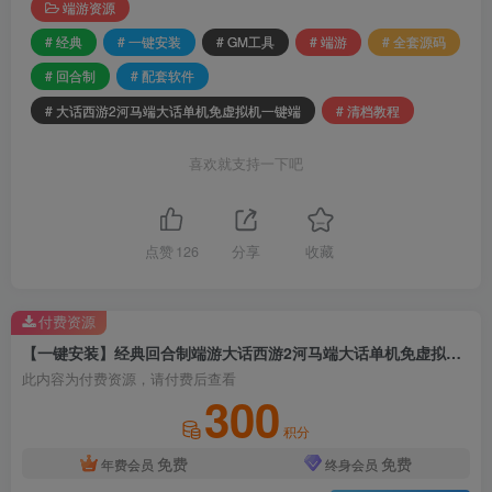
端游资源
# 经典
# 一键安装
# GM工具
# 端游
# 全套源码
# 回合制
# 配套软件
# 大话西游2河马端大话单机免虚拟机一键端
# 清档教程
喜欢就支持一下吧
点赞
126
分享
收藏
付费资源
【一键安装】经典回合制端游大话西游2河马端大话单机免虚拟机一键端+GM工具+全套源码+清档教程+配套软件
此内容为付费资源，请付费后查看
300
积分
免费
免费
年费会员
终身会员