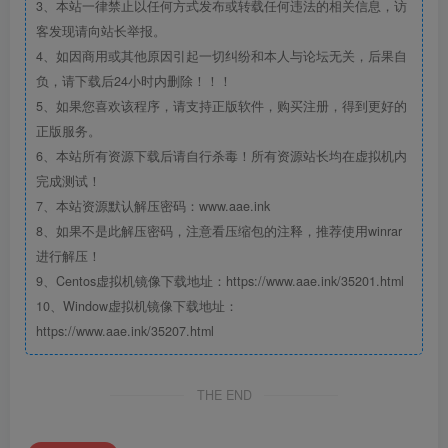
3、本站一律禁止以任何方式发布或转载任何违法的相关信息，访
客发现请向站长举报。
4、如因商用或其他原因引起一切纠纷和本人与论坛无关，后果自
负，请下载后24小时内删除！！！
5、如果您喜欢该程序，请支持正版软件，购买注册，得到更好的
正版服务。
6、本站所有资源下载后请自行杀毒！所有资源站长均在虚拟机内
完成测试！
7、本站资源默认解压密码：www.aae.ink
8、如果不是此解压密码，注意看压缩包的注释，推荐使用winrar
进行解压！
9、Centos虚拟机镜像下载地址：https://www.aae.ink/35201.html
10、Window虚拟机镜像下载地址：
https://www.aae.ink/35207.html
THE END