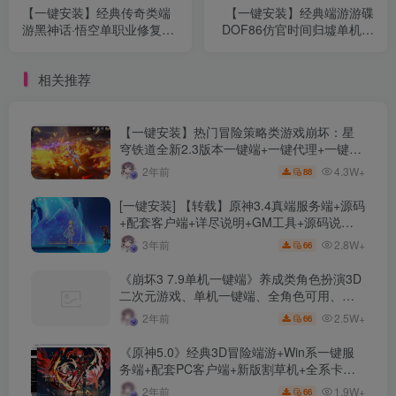
【一键安装】经典传奇类端
【一键安装】经典端游游碟
游黑神话·悟空单职业修复版
DOF86仿官时间归墟单机版
+剧情专属+配套网站+创新
+四女圣职合金战士小魔女剑
玩法取经之路+专属装备+超
影被动全修复+配套视频教程
相关推荐
强宠物
+新版GM工具
【一键安装】热门冒险策略类游戏崩坏：星
穹铁道全新2.3版本一键端+一键代理+一键启
动+免虚拟机
4.3W+
2年前
88
[一键安装] 【转载】原神3.4真端服务端+源码
+配套客户端+详尽说明+GM工具+源码说明
文件
2.8W+
3年前
66
《崩坏3 7.9单机一键端》养成类角色扮演3D
二次元游戏、单机一键端、全角色可用、无
限资源、附带保姆级安装教程
2.5W+
2年前
66
《原神5.0》经典3D冒险端游+Win系一键服
务端+配套PC客户端+新版割草机+全系卡池
文件
1.9W+
2年前
66