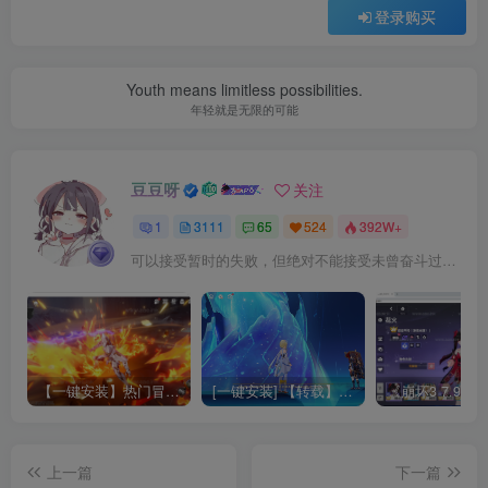
登录购买
Youth means limitless possibilities.
年轻就是无限的可能
豆豆呀
关注
1
3111
65
524
392W+
可以接受暂时的失败，但绝对不能接受未曾奋斗过的自己
【一键安装】热门冒险策略类游戏崩坏：星穹铁道全新2.3版本一键端+一键代理+一键启动+免虚拟机
[一键安装] 【转载】原神3.4真端服务端+源码+配套客户端+详尽说明+GM工具+源码说明文件
上一篇
下一篇