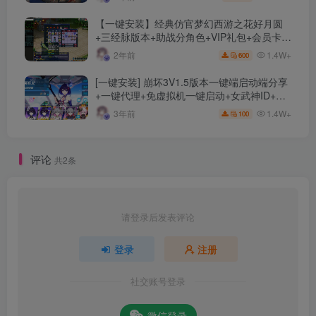
【一键安装】经典仿官梦幻西游之花好月圆
+三经脉版本+助战分角色+VIP礼包+会员卡
+剧情活动+视频搭建及其他修改资料
1.4W+
2年前
600
[一键安装] 崩坏3V1.5版本一键端启动端分享
+一键代理+免虚拟机一键启动+女武神ID+详
细指令+极简一键修改
1.4W+
3年前
100
评论
共2条
请登录后发表评论
登录
注册
社交账号登录
微信登录