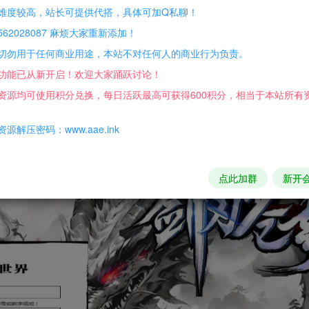
难度较高，站长可提供代搭，具体可加Q私聊！
sh的页游基本都要用,大部分浏览器对Flash都不太兼容）
62028087 麻烦大家重新添加！
切勿用于任何商业用途，本站不对任何人的商业行为负责。
功能已从新开启！欢迎大家踊跃讨论！
戏生效
资源均可使用积分兑换，每日活跃最高可获得600积分，相当于本站所有
源解压密码：www.aae.ink
点此加群
新开