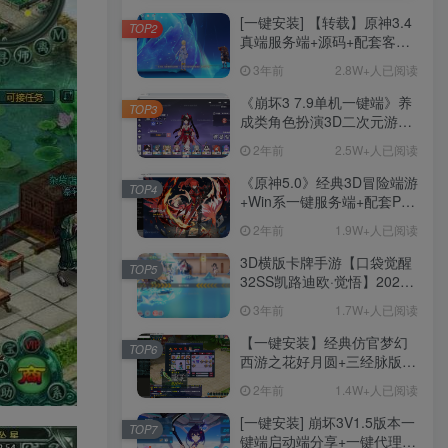
[一键安装] 【转载】原神3.4
TOP2
真端服务端+源码+配套客户
端+详尽说明+GM工具+源码
3年前
2.8W+人已阅读
说明文件
《崩坏3 7.9单机一键端》养
TOP3
成类角色扮演3D二次元游
戏、单机一键端、全角色可
2年前
2.5W+人已阅读
用、无限资源、附带保姆级
安装教程
《原神5.0》经典3D冒险端游
TOP4
+Win系一键服务端+配套PC
客户端+新版割草机+全系卡
2年前
1.9W+人已阅读
池文件
3D横版卡牌手游【口袋觉醒
TOP5
32SS凯路迪欧·觉悟】2023
整理Centos手工端服务端
3年前
1.7W+人已阅读
+支付对接+安卓苹果双端+运
营后台+GM授权后台+代理
【一键安装】经典仿官梦幻
TOP6
后台
西游之花好月圆+三经脉版本
+助战分角色+VIP礼包+会员
2年前
1.4W+人已阅读
卡+剧情活动+视频搭建及其
他修改资料
[一键安装] 崩坏3V1.5版本一
TOP7
键端启动端分享+一键代理