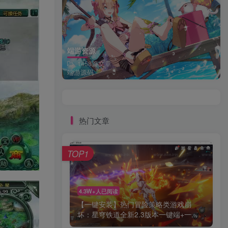
端游资源
1458篇文章
端游源码
热门文章
TOP1
4.3W+人已阅读
【一键安装】热门冒险策略类游戏崩
坏：星穹铁道全新2.3版本一键端+一...