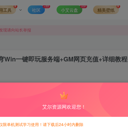
可得积分数量增加至600，加速获得更多免费资源！）
+99
VIP
用工具
社区
小艾云盘
精美壁纸
第一时间更新。
发现请向站长举报
侵权，请联系站长QQ466107887进行删除处理。
Win一键即玩服务端+GM网页充值+详细教程
0
5
积分免费兑换！
艾尔资源网欢迎您！
600积分，相当于本站所有资源均可白嫖！
仅限单机测试学习使用！请下载后24小时内删除