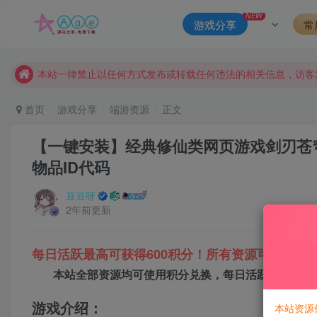
本站评论功能已从新开启！欢迎大家踊跃讨论！（用户每日活跃
NEW
游戏分享
常
本站资源大多存储在云盘，如发现链接失效，请联系我们我们会
本站一律禁止以任何方式发布或转载任何违法的相关信息，访客
现在赞助会员享受专属折扣，详情点击此条公告。
请勿相信任何评论区广告！以免上当受骗！
首页
游戏分享
端游资源
正文
本网站的文章部分内容可能来源于网络，仅供大家学习与参考，如有
【一键安装】经典修仙类网页游戏剑刃苍穹
物品ID代码
豆豆呀
2年前更新
每日活跃最高可获得600积分！所有资源可以使用
本站全部资源均可使用积分兑换，每日活跃最高可获得
游戏介绍：
本站资源