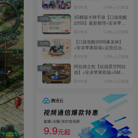
+免虚拟机一键启动+女武神
3年前
1.4W+人已阅读
ID+详细指令+极简一键修改
3D横版卡牌手游【口袋觉醒
TOP8
23SS】最新整理+安卓苹果
双端+运营后台+GM后台+详
3年前
1.4W+人已阅读
细搭建教程
【口袋觉醒29SS暴龙神】
TOP9
+安卓苹果双端+运营后台
+GM授权后台+ubuntu学习
3年前
1.2W+人已阅读
端
阿拉德之怒【征战星空阿拉
TOP10
德】+安卓苹果双端+GM授
权后台+运营后台+活动全开
4年前
1.2W+人已阅读
+详细教程