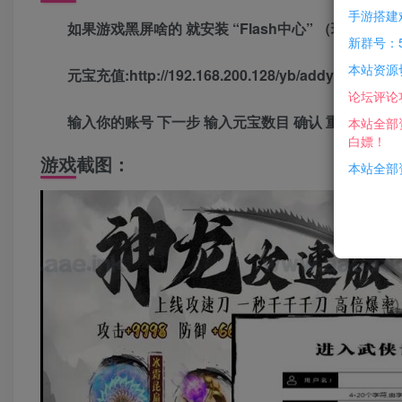
手游搭建
如果游戏黑屏啥的 就安装 “Flash中心” （现在fla
新群号：5
本站资源
元宝充值:http://192.168.200.128/yb/addyb.php
论坛评论
输入你的账号 下一步 输入元宝数目 确认 重新登录游
本站全部
白嫖！
游戏截图：
本站全部资