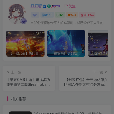
豆豆呀
关注
1
3110
65
524
391W+
当我们懂得珍惜平凡的幸福时，就已经成了人生的赢家
【一键安装】热门冒险策略类游戏崩坏：星穹铁道全新2.3版本一键端+一键代理+一键启动+免虚拟机
[一键安装] 【转载】原神3.4真端服务端+源码+配套客户端+详尽说明+GM工具+源码说明文件
上一篇
下一篇
【苹果CMS主题】短视多功
【封装打包】全开源仿第八
能主题第二套Streamlab+直
区H5APP封装打包分发系统
播功能+优惠卷功能+解说功
源码+附带搭建文档
能+音乐盒子功能+vip解析功
相关推荐
能
Windows2012虚拟机镜像+NPP++虚拟机软