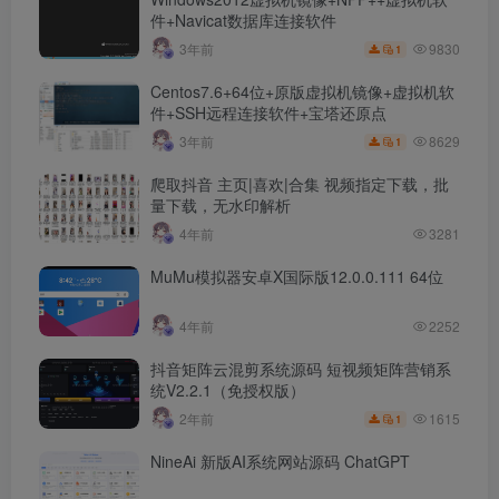
件+Navicat数据库连接软件
9830
3年前
1
Centos7.6+64位+原版虚拟机镜像+虚拟机软
件+SSH远程连接软件+宝塔还原点
8629
3年前
1
爬取抖音 主页|喜欢|合集 视频指定下载，批
量下载，无水印解析
4年前
3281
MuMu模拟器安卓X国际版12.0.0.111 64位
4年前
2252
抖音矩阵云混剪系统源码 短视频矩阵营销系
统V2.2.1（免授权版）
1615
2年前
1
NineAi 新版AI系统网站源码 ChatGPT