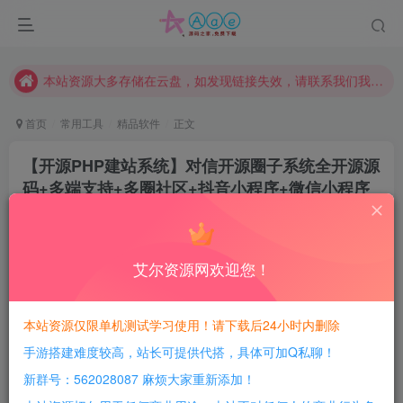
本网站的文章部分内容可能来源于网络，仅供大家学习与参考，如有侵权，请联系站长QQ466107887进行删除处理。
本站评论功能已从新开启！欢迎大家踊跃讨论！（用户每日活跃可得积分数量增加至600，加速获得更多免费资源！）
本站资源大多存储在云盘，如发现链接失效，请联系我们我们会第一时间更新。
本站一律禁止以任何方式发布或转载任何违法的相关信息，访客发现请向站长举报
首页
常用工具
精品软件
正文
现在赞助会员享受专属折扣，详情点击此条公告。
【开源PHP建站系统】对信开源圈子系统全开源源
请勿相信任何评论区广告！以免上当受骗！
码+多端支持+多圈社区+抖音小程序+微信小程序
本网站的文章部分内容可能来源于网络，仅供大家学习与参考，如有侵权，请联系站长QQ466107887进行删除处理。
+百度小程序
豆豆呀
关注
2年前更新
艾尔资源网欢迎您！
4
709
195
每日活跃最高可获得600积分！所有资源可以使用
本站资源仅限单机测试学习使用！请下载后24小时内删除
积分免费兑换！
手游搭建难度较高，站长可提供代搭，具体可加Q私聊！
软件介绍：
新群号：562028087 麻烦大家重新添加！