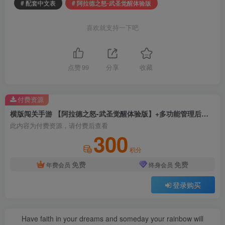
# 配套中文表
# 阿拉德之怒-武圣觉醒体验版
喜欢就支持一下吧
点赞
99
分享
收藏
付费资源
横版闯关手游 【阿拉德之怒-武圣觉醒体验版】+多功能管理后台+GM授权后台+配套中文表+安卓苹果双端+Linux手工服务端搭建教程
此内容为付费资源，请付费后查看
300
积分
免费
免费
年费会员
终身会员
登录购买
Have faith in your dreams and someday your rainbow will