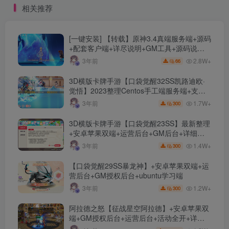
相关推荐
教程
[一键安装] 【转载】原神3.4真端服务端+源码
+配套客户端+详尽说明+GM工具+源码说明
文件
2.8W+
3年前
66
3D横版卡牌手游【口袋觉醒32SS凯路迪欧·
觉悟】2023整理Centos手工端服务端+支付
对接+安卓苹果双端+运营后台+GM授权后台
1.7W+
3年前
300
+代理后台
3D横版卡牌手游【口袋觉醒23SS】最新整理
+安卓苹果双端+运营后台+GM后台+详细搭
建教程
1.4W+
3年前
300
【口袋觉醒29SS暴龙神】+安卓苹果双端+运
营后台+GM授权后台+ubuntu学习端
1.2W+
3年前
300
阿拉德之怒【征战星空阿拉德】+安卓苹果双
端+GM授权后台+运营后台+活动全开+详细
教程