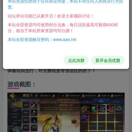
本站资源切勿用于任何商业用途，本站不对任何人的商业行为负
客户端有很多广告，随处可见！介意勿下！
责。
论坛评论功能已从新开启！欢迎大家踊跃讨论！
目前已知：补了基本的一些道具、装备、时装、礼包、
本站全部资源均可使用积分兑换，每日活跃最高可获得600积
宠物，地图解锁了，不过要补齐地下城表和活动副本表才能
分，相当于本站所有资源均可白嫖！
玩！
本站全部资源解压密码：www.aae.ink
激化13以上不能用，很多未补，毕竟也是个广告端，融
点此加群
新开会员优惠
合了天地决仙侠手游里面的东西，特效很多，可以自己单机
体验玩玩也行，对完整程度有强迫症的勿下！
游戏截图：