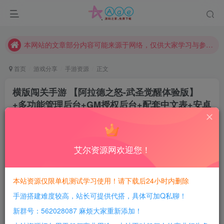
请勿相信任何评论区广告！以免上当受骗！
本网站的文章部分内容可能来源于网络，仅供大家学习与参考，如有侵权，请联系站长QQ466107887进行删除处理。
本站评论功能已从新开启！欢迎大家踊跃讨论！（用户每日活跃可得积分数量增加至600，加速获得更多免费资源！）
本站资源大多存储在云盘，如发现链接失效，请联系我们我们会第一时间更新。
首页
游戏分享
手游资源
正文
本站一律禁止以任何方式发布或转载任何违法的相关信息，访客发现请向站长举报
横版闯关手游 【阿拉德之怒-武圣觉醒体验版】
现在赞助会员享受专属折扣，详情点击此条公告。
+多功能管理后台+GM授权后台+配套中文表+安卓
请勿相信任何评论区广告！以免上当受骗！
苹果双端+Linux手工服务端搭建教程
本网站的文章部分内容可能来源于网络，仅供大家学习与参考，如有侵权，请联系站长QQ466107887进行删除处理。
豆豆呀
关注
2年前更新
艾尔资源网欢迎您！
2
482
99
每日活跃最高可获得600积分！所有资源可以使用
本站资源仅限单机测试学习使用！请下载后24小时内删除
积分免费兑换！
手游搭建难度较高，站长可提供代搭，具体可加Q私聊！
游戏介绍：
新群号：562028087 麻烦大家重新添加！