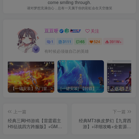
come smiling through.
请对梦想充满信心，总有一天属于你的彩虹会在天空微笑
豆豆呀
关注
1
3111
65
524
391W+
有时候必须做自己的英雄
【一键安装】热门冒险策略类游戏崩坏：星穹铁道全新2.3版本一键端+一键代理+一键启动+免虚拟机
[一键安装] 【转载】原神3.4真端服务端+源码+配套客户端+详尽说明+GM工具+源码说明文件
上一篇
下一篇
经典三网H5游戏【雷霆霸主
经典MT3换皮梦幻【九霄西
H5征战四方跨服版】+GM后
游】+详细攻略+全套源码
台+简易安卓APP+Linux手工
+GM后台+安卓苹果双端
服务端+详细搭建教程
+Linux手工服务端+详细搭建