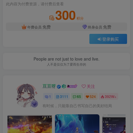
此内容为付费资源，请付费后查看
300
积分
免费
免费
年费会员
终身会员
登录购买
People are not just to love and live.
人不是仅仅为了爱而生存的
豆豆呀
关注
1
3111
65
524
392W+
有时候，只能靠自己书写自己的美好结局