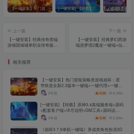
【一键安装】热门冒险策略类游戏崩坏：星穹铁道全新2.3版本一键端+一键代理+一键启动+免虚拟机
[一键安装] 【转载】原神3.4真端服务端+源码+配套客户端+详尽说明+GM工具+源码说明文件
上一篇
下一篇
【一键安装】经典传奇类端
【一键安装】经典梦幻西游
游倾国倾城单职业传奇版本
端游梦境2魔改一键端+仙器
+专属装备+高级专属+顶级
系统+压缩永恩+梦境币兑换
专属装备上百件+任意搭配
+助战挂机+装备精炼洗练
相关推荐
+配套网站+多色光柱
+寻宝系统+集卡
【一键安装】热门冒险策略类游戏崩坏：星
穹铁道全新2.3版本一键端+一键代理+一键启
动+免虚拟机
4.3W+
2年前
88
[一键安装] 【转载】原神3.4真端服务端+源码
+配套客户端+详尽说明+GM工具+源码说明
文件
2.8W+
3年前
66
《崩坏3 7.9单机一键端》养成类角色扮演3D