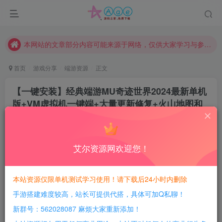
现在赞助会员享受专属折扣，详情点击此条公告。
请勿相信任何评论区广告！以免上当受骗！
本网站的文章部分内容可能来源于网络，仅供大家学习与参考，如有侵权，请联系站长QQ466107887进行删除处理。
首页
游戏分享
端游资源
正文
【一键安装】经典端游MU奇迹世界2024最新单机
版+VM虚拟机一键端+大量更新修复+火山地图和
副本+没落王朝地图和副本
豆豆呀
关注
2年前更新
艾尔资源网欢迎您！
0
732
167
每日活跃最高可获得600积分！所有资源可以使用
本站资源仅限单机测试学习使用！请下载后24小时内删除
积分免费兑换！
手游搭建难度较高，站长可提供代搭，具体可加Q私聊！
游戏介绍：
新群号：562028087 麻烦大家重新添加！