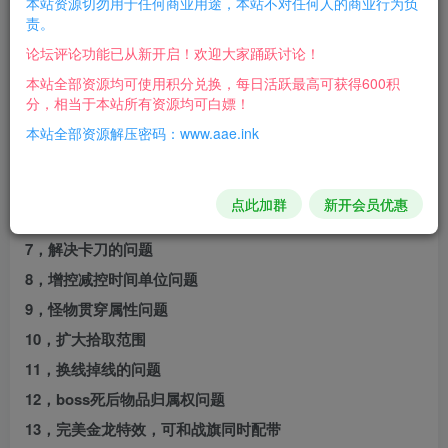
本站资源切勿用于任何商业用途，本站不对任何人的商业行为负
更新内容：
责。
论坛评论功能已从新开启！欢迎大家踊跃讨论！
1，解决晋升噩梦魔族经验溢出问题
本站全部资源均可使用积分兑换，每日活跃最高可获得600积
2，视野太广的问题
分，相当于本站所有资源均可白嫖！
3，智能施法的问题
本站全部资源解压密码：www.aae.ink
4，安全锁不掉落的问题
5，领土刻印需要从新地图才能刻印的问题
点此加群
新开会员优惠
6，属性上限超过1000的问题
7，解决卡刀的问题
8，增控减控时间单位问题
9，怪物贯穿属性问题
10，扩大拾取范围
11，换线掉线的问题
12，boss死后物品归属权问题
13，完美金龙特效，可和战旗同时配带