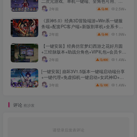
二次元游戏、单机一键端、全角色可用、无
限资源、附带保姆级安装教程
2.5W+
2年前
66
《原神5.0》经典3D冒险端游+Win系一键服
务端+配套PC客户端+新版割草机+全系卡池
文件
1.9W+
2年前
66
【一键安装】经典仿官梦幻西游之花好月圆
+三经脉版本+助战分角色+VIP礼包+会员卡
+剧情活动+视频搭建及其他修改资料
1.4W+
2年前
600
[一键安装] 崩坏3V1.5版本一键端启动端分享
+一键代理+免虚拟机一键启动+女武神ID+详
细指令+极简一键修改
1.4W+
3年前
100
评论
抢沙发
请登录后发表评论