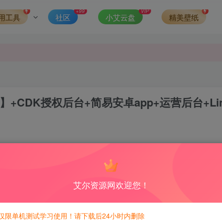
可得积分数量增加至600，加速获得更多免费资源！）
+99
VIP
用工具
社区
小艾云盘
精美壁纸
第一时间更新。
发现请向站长举报
侵权，请联系站长QQ466107887进行删除处理。
CDK授权后台+简易安卓app+运营后台+Li
1
6
积分免费兑换！
艾尔资源网欢迎您！
仅限单机测试学习使用！请下载后24小时内删除