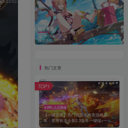
端游资源
1458篇文章
端游源码
热门文章
TOP1
4.3W+人已阅读
【一键安装】热门冒险策略类游戏崩
坏：星穹铁道全新2.3版本一键端+一...