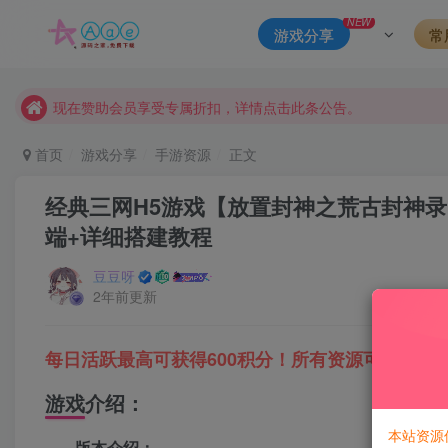
本站评论功能已从新开启！欢迎大家踊跃讨论！（用户每日活跃
NEW
游戏分享
常
本站资源大多存储在云盘，如发现链接失效，请联系我们我们会
本站一律禁止以任何方式发布或转载任何违法的相关信息，访客
现在赞助会员享受专属折扣，详情点击此条公告。
请勿相信任何评论区广告！以免上当受骗！
首页
游戏分享
手游资源
正文
本网站的文章部分内容可能来源于网络，仅供大家学习与参考，如有
经典三网H5游戏【放置封神之荒古封神录】+
端+详细搭建教程
豆豆呀
2年前更新
每日活跃最高可获得600积分！所有资源可以使用
游戏介绍：
本站资源
版本介绍：