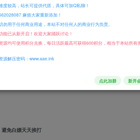
难度较高，站长可提供代搭，具体可加Q私聊！
魅魔有效五技能，其他服都是不生效的】
62028087 麻烦大家重新添加！
】【魔皇】【鹿灵】技能，配套仙器，藏品，定制藏品，全部配置
切勿用于任何商业用途，本站不对任何人的商业行为负责。
功能已从新开启！欢迎大家踊跃讨论！
套】【武祖套】
资源均可使用积分兑换，每日活跃最高可获得600积分，相当于本站所有
源解压密码：www.aae.ink
套顶级【可自己更改难度】
点此加群
新开
光，避免白嫖天天挨打