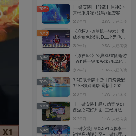
[一键安装] 【转载】原神3.4
TOP2
真端服务端+源码+配套客户
端+详尽说明+GM工具+源码
3年前
2.8W+人已阅读
说明文件
《崩坏3 7.9单机一键端》养
TOP3
成类角色扮演3D二次元游
戏、单机一键端、全角色可
2年前
2.5W+人已阅读
用、无限资源、附带保姆级
安装教程
《原神5.0》经典3D冒险端游
TOP4
+Win系一键服务端+配套PC
客户端+新版割草机+全系卡
2年前
1.9W+人已阅读
池文件
3D横版卡牌手游【口袋觉醒
TOP5
32SS凯路迪欧·觉悟】2023
整理Centos手工端服务端
3年前
1.7W+人已阅读
+支付对接+安卓苹果双端+运
营后台+GM授权后台+代理
【一键安装】经典仿官梦幻
TOP6
后台
西游之花好月圆+三经脉版本
+助战分角色+VIP礼包+会员
2年前
1.4W+人已阅读
卡+剧情活动+视频搭建及其
他修改资料
[一键安装] 崩坏3V1.5版本一
TOP7
键端启动端分享+一键代理