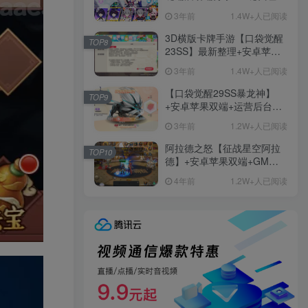
+免虚拟机一键启动+女武神
3年前
1.4W+人已阅读
ID+详细指令+极简一键修改
3D横版卡牌手游【口袋觉醒
TOP8
23SS】最新整理+安卓苹果
双端+运营后台+GM后台+详
3年前
1.4W+人已阅读
细搭建教程
【口袋觉醒29SS暴龙神】
TOP9
+安卓苹果双端+运营后台
+GM授权后台+ubuntu学习
3年前
1.2W+人已阅读
端
阿拉德之怒【征战星空阿拉
TOP10
德】+安卓苹果双端+GM授
权后台+运营后台+活动全开
4年前
1.2W+人已阅读
+详细教程