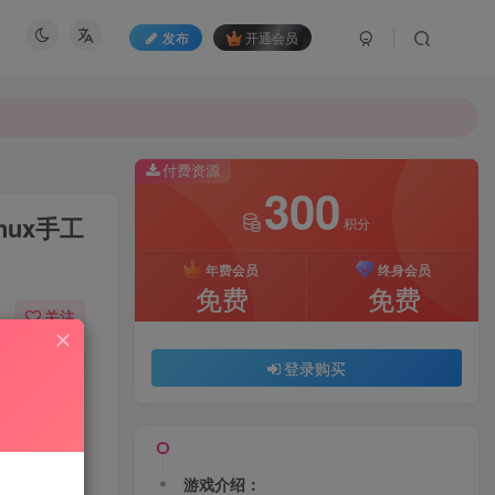
发布
开通会员
付费资源
300
nux手工
积分
年费会员
终身会员
免费
免费
关注
07
172
登录购买
游戏介绍：