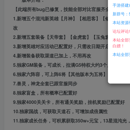
手游搭建
【此端所有bug已修复，技能全部对比官服齐全，独家
新群号：5
1.新增五个混沌新英雄【月神】【相思客】【修罗战神
本站资源
改
论坛评论
2.新增五套装备【天帝套】【金虎套】【玉兔套】【帝炎
本站全部
白嫖！
3.新增英雄对应活动已配置好，只需改日期开启
本站全部资
4.新增装备获取渠道已加上，不用再改
5.独家GM装备，可成长，拉满G5特权大约3个月获取一
6.独家六阵容，可上阵6将【其他版本为五将】
7.兽灵，神龙全套已跟官服同步
8.独家盲盒，所有概率已配置好
9.独家4000关关卡，所有通关奖励，挂机奖励已配置好
10.独家国战，可获取天道石，可增加成倍属性
11.独家成长任务，可积累获取350w+元宝，13星混沌