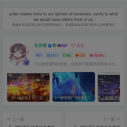
pride relates more to our opinion of ourselves, vanity to what
we would have others think of us.
骄傲多半涉及我们自己怎样看待自己，而虚荣则涉及我们想别人怎样看我们
豆豆呀
关注
1
3111
65
524
392W+
可以接受暂时的失败，但绝对不能接受未曾奋斗过的自己
【一键安装】热门冒险策略类游戏崩坏：星穹铁道全新2.3版本一键端+一键代理+一键启动+免虚拟机
[一键安装] 【转载】原神3.4真端服务端+源码+配套客户端+详尽说明+GM工具+源码说明文件
上一篇
下一篇