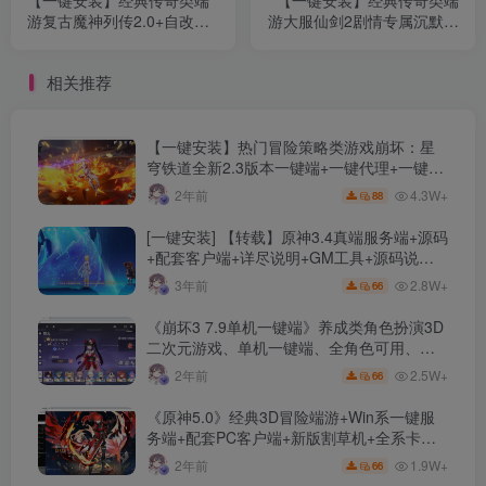
【一键安装】经典传奇类端
【一键安装】经典传奇类端
游复古魔神列传2.0+自改通
游大服仙剑2剧情专属沉默单
关+完美无措+全明文无加密
职业传奇服务端+天命羁绊
+怀旧复古一键端+简易攻略
+挑战魔尊+仙界接引+切割
相关推荐
符咒+翎风引擎
【一键安装】热门冒险策略类游戏崩坏：星
穹铁道全新2.3版本一键端+一键代理+一键启
动+免虚拟机
4.3W+
2年前
88
[一键安装] 【转载】原神3.4真端服务端+源码
+配套客户端+详尽说明+GM工具+源码说明
文件
2.8W+
3年前
66
《崩坏3 7.9单机一键端》养成类角色扮演3D
二次元游戏、单机一键端、全角色可用、无
限资源、附带保姆级安装教程
2.5W+
2年前
66
《原神5.0》经典3D冒险端游+Win系一键服
务端+配套PC客户端+新版割草机+全系卡池
文件
1.9W+
2年前
66