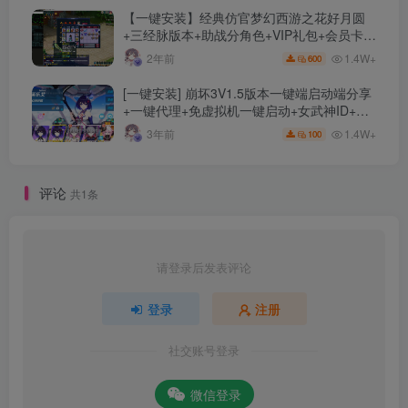
【一键安装】经典仿官梦幻西游之花好月圆
+三经脉版本+助战分角色+VIP礼包+会员卡
+剧情活动+视频搭建及其他修改资料
1.4W+
2年前
600
[一键安装] 崩坏3V1.5版本一键端启动端分享
+一键代理+免虚拟机一键启动+女武神ID+详
细指令+极简一键修改
1.4W+
3年前
100
评论
共1条
请登录后发表评论
登录
注册
社交账号登录
微信登录