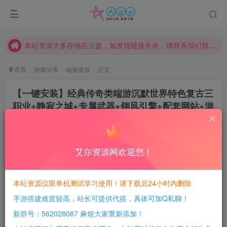
本网站的文章部分内容可能来源于网络，仅供大家学习与参考，如有侵权，请联系站长QQ466107887进行删除处理。
本站评论功能已从新开启！欢迎大家踊跃讨论！（用户每日活跃可得积分数量增加至600，加速获得更多免费资源！）
本站资源大多存储在云盘，如发现链接失效，请联系我们我们会第一时间更新。
本站一律禁止以任何方式发布或转载任何违法的相关信息，访客发现请向站长举报
首页
游戏分享
端游资源
正文
现在赞助会员享受专属折扣，详情点击此条公告。
【一键安装】经典传奇类端游沉默世界特色复古三
请勿相信任何评论区广告！以免上当受骗！
职业+静寂之城+专属武器+翎风引擎+配套网站+游
本网站的文章部分内容可能来源于网络，仅供大家学习与参考，如有侵权，请联系站长QQ466107887进行删除处理。
戏优化
豆豆呀
关注
2年前更新
艾尔资源网欢迎您！
1
558
159
每日活跃最高可获得600积分！所有资源可以使用
本站资源仅限单机测试学习使用！请下载后24小时内删除
积分免费兑换！
手游搭建难度较高，站长可提供代搭，具体可加Q私聊！
游戏介绍：
新群号：562028087 麻烦大家重新添加！