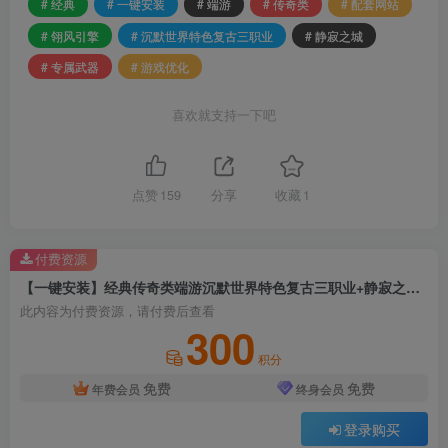
# 经典
# 一键安装
# 端游
# 传奇类
# 配套网站
# 翎风引擎
# 沉默世界特色复古三职业
# 静寂之城
# 专属武器
# 游戏优化
喜欢就支持一下吧
点赞
159
分享
收藏
1
付费资源
【一键安装】经典传奇类端游沉默世界特色复古三职业+静寂之城+专属武器+翎风引擎+配套网站+游戏优化
此内容为付费资源，请付费后查看
300
积分
免费
免费
年费会员
终身会员
登录购买