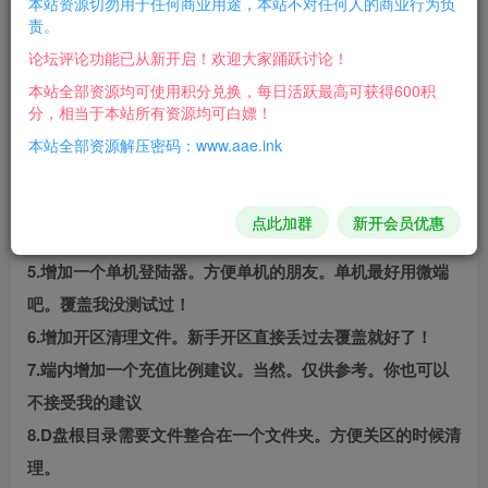
本站资源切勿用于任何商业用途，本站不对任何人的商业行为负
游戏优化介绍：
责。
论坛评论功能已从新开启！欢迎大家踊跃讨论！
1.杀毒。替换引擎!
本站全部资源均可使用积分兑换，每日活跃最高可获得600积
2.删除端内看到的广告。我看到的都删除了。没看到的不知
分，相当于本站所有资源均可白嫖！
道。整理端内杂七杂八无用的文件。搞干净一点舒服
本站全部资源解压密码：www.aae.ink
3.游戏内的群号改为了888888.有网站的地方改为了
4.开区清理增加一个打怪货币脚本。需要的自己覆盖，改改
点此加群
新开会员优惠
机率就能使用。
5.增加一个单机登陆器。方便单机的朋友。单机最好用微端
吧。覆盖我没测试过！
6.增加开区清理文件。新手开区直接丢过去覆盖就好了！
7.端内增加一个充值比例建议。当然。仅供参考。你也可以
不接受我的建议
8.D盘根目录需要文件整合在一个文件夹。方便关区的时候清
理。