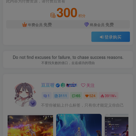
此内容为付费资源，请付费后查看
300
积分
免费
免费
年费会员
终身会员
登录购买
Do not find excuses for failure, to chase success reasons.
不要找失败的借口，去追成功的理由
豆豆呀
关注
1
3111
65
524
391W+
不管你被贴上什么标签，只有你才能定义你自己