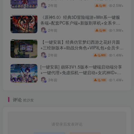
限资源、附带保姆级安装教程
2.5W+
2年前
66
《原神5.0》经典3D冒险端游+Win系一键服
务端+配套PC客户端+新版割草机+全系卡池
文件
1.9W+
2年前
66
【一键安装】经典仿官梦幻西游之花好月圆
+三经脉版本+助战分角色+VIP礼包+会员卡
+剧情活动+视频搭建及其他修改资料
1.4W+
2年前
600
[一键安装] 崩坏3V1.5版本一键端启动端分享
+一键代理+免虚拟机一键启动+女武神ID+详
细指令+极简一键修改
1.4W+
3年前
100
评论
抢沙发
请登录后发表评论