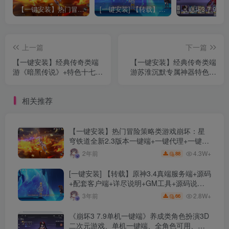
【一键安装】热门冒险策略类游戏崩坏：星穹铁道全新2.3版本一键端+一键代理+一键启动+免虚拟机
[一键安装] 【转载】原神3.4真端服务端+源码+配套客户端+详尽说明+GM工具+源码说明文件
上一篇
下一篇
【一键安装】经典传奇类端
【一键安装】经典传奇类端
游《暗黑传说》+特色十七职
游苏淮沉默专属神器特色单
业+十二种族+翎风引擎+单
职业传奇+带假人+ESP插件
机登录器+配套网站+画面精
+自动回收+GOM引擎+配套
相关推荐
美超多大陆
网站+多色光柱
【一键安装】热门冒险策略类游戏崩坏：星
穹铁道全新2.3版本一键端+一键代理+一键启
动+免虚拟机
4.3W+
2年前
88
[一键安装] 【转载】原神3.4真端服务端+源码
+配套客户端+详尽说明+GM工具+源码说明
文件
2.8W+
3年前
66
《崩坏3 7.9单机一键端》养成类角色扮演3D
二次元游戏、单机一键端、全角色可用、无