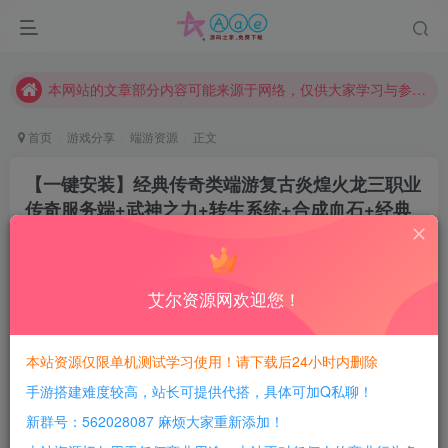
现在赞助会员享受专属折扣，详情点击此条公告。
请勿相信任何评论区广告！以免上当受骗！
本网站的文章部分内容可能来源于网络，仅供大家学习与参考，如有侵权，请联系站长QQ466107887进行删除处理。
首页
游戏分享
端游资源
正文
【一键安装】经典传奇类端游复古炎煌火龙三职业
传奇服务端+武神之力+转生系统+合成血石+经典
复古+配套网站
豆豆呀
关注
2年前更新
艾尔资源网欢迎您！
0
393
198
每日活跃最高可获得600积分！所有资源可以使用
本站资源仅限单机测试学习使用！请下载后24小时内删除
积分免费兑换！
手游搭建难度较高，站长可提供代搭，具体可加Q私聊！
游戏介绍：
新群号：562028087 麻烦大家重新添加！