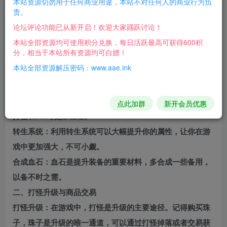
本站资源切勿用于任何商业用途，本站不对任何人的商业行为负
炎煌火龙传
奇游戏攻略2.0：开启打金之路
责。
想要在炎煌火龙传奇游戏中走上打金之路吗？那就跟随这篇
论坛评论功能已从新开启！欢迎大家踊跃讨论！
详细的攻略，一步步开启你的财富之旅吧！
本站全部资源均可使用积分兑换，每日活跃最高可获得600积
分，相当于本站所有资源均可白嫖！
一、基础准备与起步
本站全部资源解压密码：www.aae.ink
开启沙捐：沙捐是获取游戏资源的重要途径，尽早开启可以
让你在游戏初期就占据优势。
武神之力：激活武神之力可以大幅提升你的战斗力，让你在
点此加群
新开会员优惠
打怪和PK时更加轻松。
转生系统：利用转生系统可以大幅提升你的属性，让你在游
戏中更加强大，不可小觑。
合成血石：血石是提升装备的重要材料，多合成一些备用，
以备不时之需。
二、打怪升级与商品交易
打怪升级：在游戏中，打怪是升级的主要途径。记得购买珠
子，珠子是升级的唯一通道，可以通过打怪掉落或者交易获