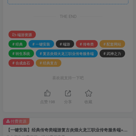
THE END
端游资源
# 经典
# 一键安装
# 端游
# 传奇类
# 配套网站
# 转生系统
# 复古炎煌火龙三职业传奇服务端
# 武神之力
# 合成血石
# 经典复古
喜欢就支持一下吧
点赞
198
分享
收藏
付费资源
【一键安装】经典传奇类端游复古炎煌火龙三职业传奇服务端+武神之力+转生系统+合成血石+经典复古+配套网站