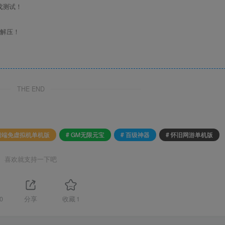
成测试！
行解压！
THE END
刺绣端免虚拟机单机版
# GM无限元宝
# 百级神器
# 怀旧网游单机版
喜欢就支持一下吧
0
分享
收藏
1