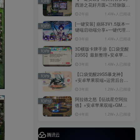
TOP6
后台
西游之花好月圆+三经脉版本
社交账号登录
+助战分角色+VIP礼包+会员
2年前
1.4W+人已阅读
卡+剧情活动+视频搭建及其
他修改资料
[一键安装] 崩坏3V1.5版本一
TOP7
微信登录
键端启动端分享+一键代理
+免虚拟机一键启动+女武神
3年前
1.4W+人已阅读
ID+详细指令+极简一键修改
手游
3D横版卡牌手游【口袋觉醒
TOP8
23SS】最新整理+安卓苹果
1282
双端+运营后台+GM后台+详
3年前
1.4W+人已阅读
细搭建教程
【口袋觉醒29SS暴龙神】
TOP9
+安卓苹果双端+运营后台
手游资源
+GM授权后台+ubuntu学习
手游源码
3年前
1.2W+人已阅读
端
阿拉德之怒【征战星空阿拉
TOP10
德】+安卓苹果双端+GM授
权后台+运营后台+活动全开
4年前
1.2W+人已阅读
+详细教程
精品端游
免费下载
更多