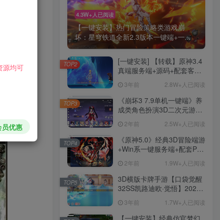
游戏截图：
4.3W+人已阅读
【一键安装】热门冒险策略类游戏崩
下载地址：
坏：星穹铁道全新2.3版本一键端+一...
[一键安装] 【转载】原神3.4
TOP2
资源均可
真端服务端+源码+配套客户
端+详尽说明+GM工具+源码
3年前
2.8W+人已阅读
说明文件
《崩坏3 7.9单机一键端》养
TOP3
成类角色扮演3D二次元游
戏、单机一键端、全角色可
2年前
2.5W+人已阅读
会员优惠
用、无限资源、附带保姆级
安装教程
《原神5.0》经典3D冒险端游
TOP4
+Win系一键服务端+配套PC
客户端+新版割草机+全系卡
2年前
1.9W+人已阅读
池文件
HI！请登录
3D横版卡牌手游【口袋觉醒
TOP5
32SS凯路迪欧·觉悟】2023
整理Centos手工端服务端
3年前
1.7W+人已阅读
登录
注册
+支付对接+安卓苹果双端+运
营后台+GM授权后台+代理
【一键安装】经典仿官梦幻