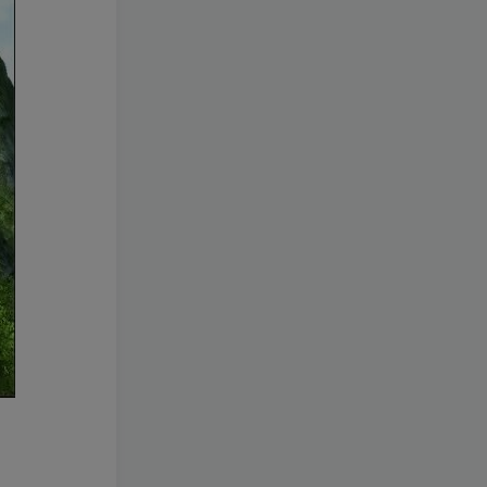
+免虚拟机一键启动+女武神
3年前
1.4W+人已阅读
ID+详细指令+极简一键修改
3D横版卡牌手游【口袋觉醒
TOP8
23SS】最新整理+安卓苹果
双端+运营后台+GM后台+详
3年前
1.4W+人已阅读
细搭建教程
【口袋觉醒29SS暴龙神】
TOP9
+安卓苹果双端+运营后台
+GM授权后台+ubuntu学习
3年前
1.2W+人已阅读
端
阿拉德之怒【征战星空阿拉
TOP10
德】+安卓苹果双端+GM授
权后台+运营后台+活动全开
4年前
1.2W+人已阅读
+详细教程