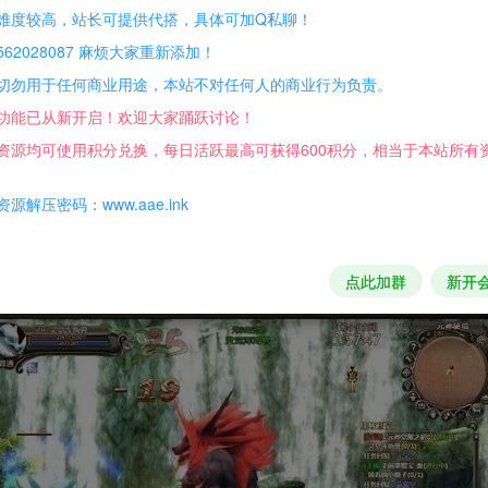
难度较高，站长可提供代搭，具体可加Q私聊！
62028087 麻烦大家重新添加！
切勿用于任何商业用途，本站不对任何人的商业行为负责。
功能已从新开启！欢迎大家踊跃讨论！
资源均可使用积分兑换，每日活跃最高可获得600积分，相当于本站所有
源解压密码：www.aae.ink
点此加群
新开