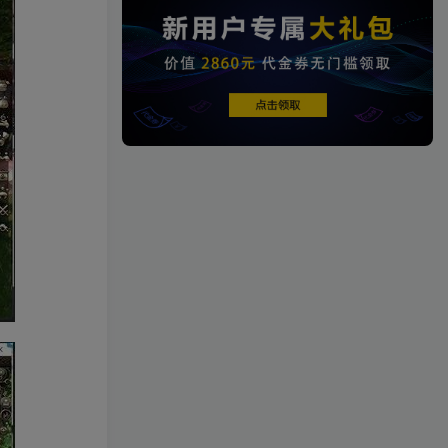
端游资源
1458篇文章
端游源码
热门文章
TOP1
4.3W+人已阅读
【一键安装】热门冒险策略类游戏崩
坏：星穹铁道全新2.3版本一键端+一...