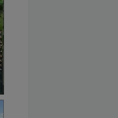
[一键安装] 【转载】原神3.4
TOP2
真端服务端+源码+配套客户
端+详尽说明+GM工具+源码
3年前
2.8W+人已阅读
说明文件
《崩坏3 7.9单机一键端》养
TOP3
成类角色扮演3D二次元游
戏、单机一键端、全角色可
2年前
2.5W+人已阅读
用、无限资源、附带保姆级
安装教程
《原神5.0》经典3D冒险端游
TOP4
+Win系一键服务端+配套PC
客户端+新版割草机+全系卡
2年前
1.9W+人已阅读
池文件
3D横版卡牌手游【口袋觉醒
TOP5
32SS凯路迪欧·觉悟】2023
整理Centos手工端服务端
3年前
1.7W+人已阅读
+支付对接+安卓苹果双端+运
营后台+GM授权后台+代理
【一键安装】经典仿官梦幻
TOP6
后台
西游之花好月圆+三经脉版本
+助战分角色+VIP礼包+会员
2年前
1.4W+人已阅读
卡+剧情活动+视频搭建及其
他修改资料
[一键安装] 崩坏3V1.5版本一
TOP7
键端启动端分享+一键代理