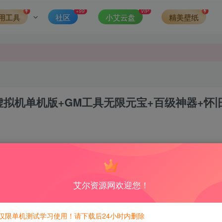
发现请向站长举报
+99
VIP
用工具
社区
小艾云盘
精美壁纸
侵权，请联系站长QQ466107887进行删除处理。
虚拟机单机版+GM工具无限元宝+百级神器+怀
2
4
积分免费兑换！
艾尔资源网欢迎您！
仅限单机测试学习使用！请下载后24小时内删除