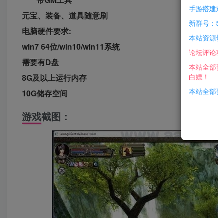
手游搭建
元宝、装备、道具随意刷
新群号：5
电脑硬件要求:
本站资源
win7 64位/win10/win11系统
论坛评论
需要有D盘
本站全部
白嫖！
8G及以上运行内存
本站全部资
10G储存空间
游戏截图：