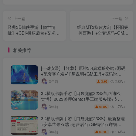
上一篇
下一篇
经典3D仙侠手游【倾世情
经典MT3换皮梦幻【怀旧完
缘】+CDK授权后台+安卓苹
美西游】+全套源码+GM后
果双端+Linux手工服务端+详
台+安卓苹果双端+Linux手工
细搭建教程
服务端+详细搭建教程
相关推荐
[一键安装] 【转载】原神3.4真端服务端+源码
+配套客户端+详尽说明+GM工具+源码说明
文件
2.8W+
3年前
66
3D横版卡牌手游【口袋觉醒32SS凯路迪欧·
觉悟】2023整理Centos手工端服务端+支付
对接+安卓苹果双端+运营后台+GM授权后台
1.7W+
3年前
300
+代理后台
3D横版卡牌手游【口袋觉醒23SS】最新整理
+安卓苹果双端+运营后台+GM后台+详细搭
建教程
1.4W+
3年前
300