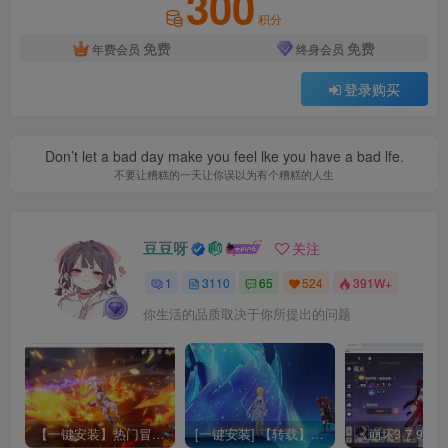
300
积分
免费
免费
年费会员
终身会员
登录购买
Don’t let a bad day make you feel lke you have a bad lfe.
不要让糟糕的一天让你误以为有个糟糕的人生
豆豆呀
关注
1
3110
65
524
391W+
你生活的品质取决于你所提出的问题
【一键安装】热门冒险策略类游戏崩坏：星穹铁道全新2.3版本一键端+一键代理+一键启动+免虚拟机
[一键安装] 【转载】原神3.4真端服务端+源码+配套客户端+详尽说明+GM工具+源码说明文件