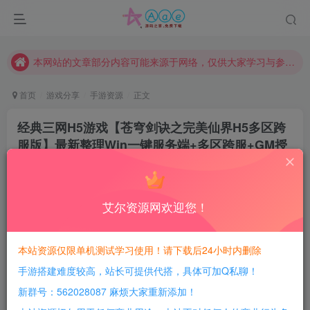
请勿相信任何评论区广告！以免上当受骗！
本网站的文章部分内容可能来源于网络，仅供大家学习与参考，如有侵权，请联系站长QQ466107887进行删除处理。
本站评论功能已从新开启！欢迎大家踊跃讨论！（用户每日活跃可得积分数量增加至600，加速获得更多免费资源！）
本站资源大多存储在云盘，如发现链接失效，请联系我们我们会第一时间更新。
首页
游戏分享
手游资源
正文
本站一律禁止以任何方式发布或转载任何违法的相关信息，访客发现请向站长举报
经典三网H5游戏【苍穹剑诀之完美仙界H5多区跨
现在赞助会员享受专属折扣，详情点击此条公告。
服版】最新整理Win一键服务端+多区跨服+GM授
请勿相信任何评论区广告！以免上当受骗！
权后台+详细教程
本网站的文章部分内容可能来源于网络，仅供大家学习与参考，如有侵权，请联系站长QQ466107887进行删除处理。
豆豆呀
关注
2年前更新
艾尔资源网欢迎您！
1
730
92
每日活跃最高可获得600积分！所有资源可以使用
本站资源仅限单机测试学习使用！请下载后24小时内删除
积分免费兑换！
手游搭建难度较高，站长可提供代搭，具体可加Q私聊！
游戏介绍：
新群号：562028087 麻烦大家重新添加！