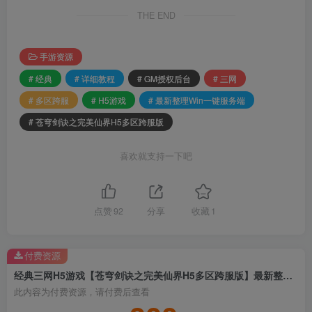
THE END
手游资源
# 经典
# 详细教程
# GM授权后台
# 三网
# 多区跨服
# H5游戏
# 最新整理Win一键服务端
# 苍穹剑诀之完美仙界H5多区跨服版
喜欢就支持一下吧
点赞
92
分享
收藏
1
付费资源
经典三网H5游戏【苍穹剑诀之完美仙界H5多区跨服版】最新整理Win一键服务端+多区跨服+GM授权后台+详细教程
此内容为付费资源，请付费后查看