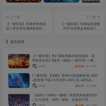
上一篇
下一篇
【一键安装】经典传奇类端
【一键安装】经典端游游蝶
游三界封神专属神器单职业
DOF仿官黑金单机第三版
版+GEE引擎+多大陆+渡劫
+5W时装单件+影舞者忍者技
修仙+单机登录器+配套网站
能五合一完美版+配套GM工
相关推荐
具
【一键安装】热门冒险策略类游戏崩坏：星
穹铁道全新2.3版本一键端+一键代理+一键启
动+免虚拟机
4.3W+
2年前
88
[一键安装] 【转载】原神3.4真端服务端+源码
+配套客户端+详尽说明+GM工具+源码说明
文件
2.8W+
3年前
66
《崩坏3 7.9单机一键端》养成类角色扮演3D
二次元游戏、单机一键端、全角色可用、无
限资源、附带保姆级安装教程
2.5W+
2年前
66