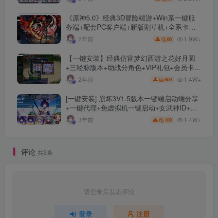
《原神5.0》经典3D冒险端游+Win系一键服
务端+配套PC客户端+新版割草机+全系卡池
文件
1.9W+
2年前
66
【一键安装】经典仿官梦幻西游之花好月圆
+三经脉版本+助战分角色+VIP礼包+会员卡
+剧情活动+视频搭建及其他修改资料
1.4W+
2年前
600
[一键安装] 崩坏3V1.5版本一键端启动端分享
+一键代理+免虚拟机一键启动+女武神ID+详
细指令+极简一键修改
1.4W+
3年前
100
评论
共3条
请登录后发表评论
登录
注册