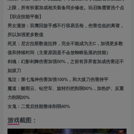
上限，所有袄索加成相关装备同步修改。玩召唤需要洗个点
【职业技能平衡】
男女漫游：双鹰回旋手感不行容易丢枪，伤害也低的离谱，
所以加强更多数值
死灵：尼古拉斯数值拉胯，完全不能成为主C，加强更多数
值和持续时间（主要原因是不会放蜘蛛坠落的技能）
剑魂：幻影剑舞伤害加强50%，之前有异界套加成伤害还不
如拔刀
鬼泣：第七鬼神伤害加强100%，和大拔刀伤害持平
魔道：酸雨云、钻空车、旋转扫把削弱50%，加热炉、反重
力削弱20%
女鬼：二觉后技能整体削弱40%
游戏截图：