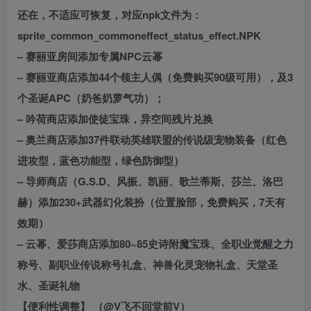
还在，不适应可恢复，对应npk文件为：
sprite_common_commoneffect_status_effect.NPK
– 赛丽亚房间添加专属NPC云幂
– 赛丽亚商店添加44个领主人偶（免费购买90级可用），及3
个圣诞APC（奶爸奶萝气功）；
– 吟荷商店添加使徒宝珠，异空间残片兑换
– 奥兰商店添加37件联动英雄联盟的传说级宠物装备（红色
进攻型，蓝色功能型，绿色防御型）
– 导师商店（G.S.D、风振、凯丽、歌兰蒂斯、莎兰、洛巴
赫）添加230+武器幻化装扮（位置脸部，免费购买，7天有
效期）
– 云幂、爱莎商店添加80~85史诗附魔宝珠、全职业觉醒之力
称号、副职业传说称号礼盒、神兽化灵宠物礼盒、天堂圣
水、圣诞礼物
【便利性调整】 （@V飞不回堂前V）