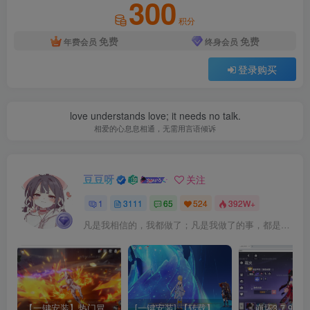
300
积分
免费
免费
年费会员
终身会员
登录购买
love understands love; it needs no talk.
相爱的心息息相通，无需用言语倾诉
豆豆呀
关注
1
3111
65
524
392W+
凡是我相信的，我都做了；凡是我做了的事，都是全身心地投入去做的
【一键安装】热门冒险策略类游戏崩坏：星穹铁道全新2.3版本一键端+一键代理+一键启动+免虚拟机
[一键安装] 【转载】原神3.4真端服务端+源码+配套客户端+详尽说明+GM工具+源码说明文件