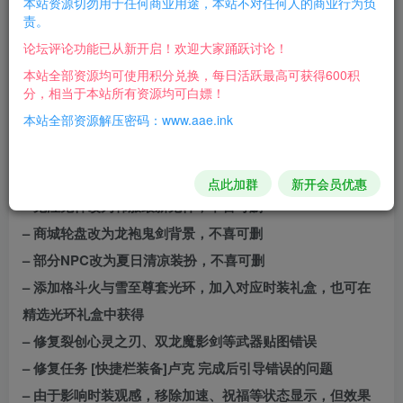
本站资源切勿用于任何商业用途，本站不对任何人的商业行为负
【常规调整】
责。
– UI调整为100动态气泡血槽
论坛评论功能已从新开启！欢迎大家踊跃讨论！
– 删除所有name2错误文本
本站全部资源均可使用积分兑换，每日活跃最高可获得600积
分，相当于本站所有资源均可白嫖！
– 小地图NPC提示修正
本站全部资源解压密码：www.aae.ink
– 部分道具名称修正和调整
– 商城道具描述修正
– 商城添加时装清理卷
点此加群
新开会员优惠
– 鬼泣鬼神改为韩服最新鬼神，不喜可删
– 商城轮盘改为龙袍鬼剑背景，不喜可删
– 部分NPC改为夏日清凉装扮，不喜可删
– 添加格斗火与雪至尊套光环，加入对应时装礼盒，也可在
精选光环礼盒中获得
– 修复裂创心灵之刃、双龙魔影剑等武器贴图错误
– 修复任务 [快捷栏装备]卢克 完成后引导错误的问题
– 由于影响时装观感，移除加速、祝福等状态显示，但效果