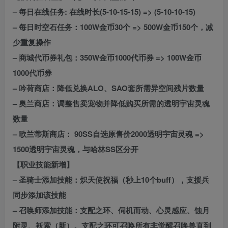
– 每日在线任务: 在线时长(5-10-15-15) => (5-10-10-15)
– 每日时空石任务：100W金币30个 => 500W金币150个，减
少重复操作
– 商城代币券礼包：350W金币1000代币券 => 100W金币
1000代币券
– 吟荷商店：降低兑换ALO、SAO套所需异空间残片数量
– 奥兰商店：调整售卖宠物并降低购买所需的透明宇宙灵魂
数量
– 歌兰蒂斯商店： 90SS自选原售价2000透明宇宙灵魂 =>
1500透明宇宙灵魂，与哈林SS区分开
【职业技能新增】
– 圣骑士添加技能：炽天使祝福（秒上10个buff），支援兵
同步添加该技能
– 召唤师添加技能：支配之环、伺机而动、心灵感应、蚀月
附灵、袄索（新）。支配之环可召唤所有非觉醒召唤兽直到