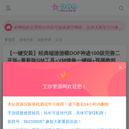
请勿相信任何评论区广告！以免上当受骗！
本网站的文章部分内容可能来源于网络，仅供大家学习与参考，如有侵权，请联系站长QQ466107887进行删除处理。
本站评论功能已从新开启！欢迎大家踊跃讨论！（用户每日活跃可得积分数量增加至600，加速获得更多免费资源！）
首页
游戏分享
端游资源
正文
本站资源大多存储在云盘，如发现链接失效，请联系我们我们会第一时间更新。
【一键安装】经典端游游蝶DOF神迹100级完善二
本站一律禁止以任何方式发布或转载任何违法的相关信息，访客发现请向站长举报
开版+最新版GM工具+VM镜像一键端+视频教程
现在赞助会员享受专属折扣，详情点击此条公告。
+配套客户端
请勿相信任何评论区广告！以免上当受骗！
豆豆呀
关注
本网站的文章部分内容可能来源于网络，仅供大家学习与参考，如有侵权，请联系站长QQ466107887进行删除处理。
2年前更新
艾尔资源网欢迎您！
3
655
68
每日活跃最高可获得600积分！所有资源可以使用
本站资源仅限单机测试学习使用！请下载后24小时内删除
积分免费兑换！
手游搭建难度较高，站长可提供代搭，具体可加Q私聊！
游戏介绍：
新群号：562028087 麻烦大家重新添加！