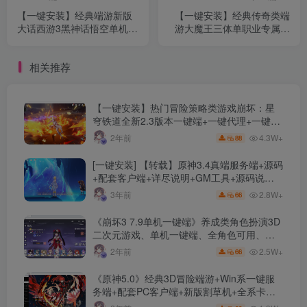
【一键安装】经典端游新版
【一键安装】经典传奇类端
大话西游3黑神话悟空单机完
游大魔王三体单职业专属变
全版+新增任务+称谓系统
态版+单机登录器+多色光柱
+增加一键回收+超級宠物蛋
+天赋系统+神器锻造+终极
相关推荐
+单机一键端
突破+GOM引擎+配套网站
【一键安装】热门冒险策略类游戏崩坏：星
穹铁道全新2.3版本一键端+一键代理+一键启
动+免虚拟机
4.3W+
2年前
88
[一键安装] 【转载】原神3.4真端服务端+源码
+配套客户端+详尽说明+GM工具+源码说明
文件
2.8W+
3年前
66
《崩坏3 7.9单机一键端》养成类角色扮演3D
二次元游戏、单机一键端、全角色可用、无
限资源、附带保姆级安装教程
2.5W+
2年前
66
《原神5.0》经典3D冒险端游+Win系一键服
务端+配套PC客户端+新版割草机+全系卡池
文件