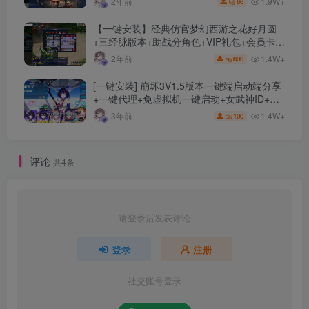
1.9W+
2年前
66
【一键安装】经典仿官梦幻西游之花好月圆
+三经脉版本+助战分角色+VIP礼包+会员卡
+剧情活动+视频搭建及其他修改资料
1.4W+
2年前
600
[一键安装] 崩坏3V1.5版本一键端启动端分享
+一键代理+免虚拟机一键启动+女武神ID+详
细指令+极简一键修改
1.4W+
3年前
100
评论
共4条
请登录后发表评论
登录
注册
社交账号登录