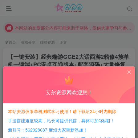
现在赞助会员享受专属折扣，详情点击此条公告。
请勿相信任何评论区广告！以免上当受骗！
本网站的文章部分内容可能来源于网络，仅供大家学习与参考，如有侵权，请联系站长QQ466107887进行删除处理。
首页
游戏分享
端游资源
正文
【一键安装】经典端游GGE2大话西游2精修4族单
机一键端+PC安卓互通版本+配套源码+大量修复
豆豆呀
关注
2年前更新
4
939
174
艾尔资源网欢迎您！
每日活跃最高可获得600积分！所有资源可以使用
积分免费兑换！
本站资源仅限单机测试学习使用！请下载后24小时内删除
手游搭建难度较高，站长可提供代搭，具体可加Q私聊！
游戏介绍：
新群号：562028087 麻烦大家重新添加！
注意：安卓已经打包好了没有源码！IP是127.0.0.1，本