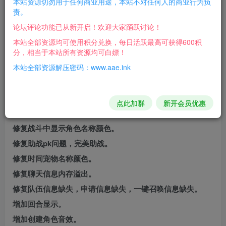
本站资源切勿用于任何商业用途，本站不对任何人的商业行为负
责。
机运行即可！局域网自己想办法吧！介意勿下！
论坛评论功能已从新开启！欢迎大家踊跃讨论！
修复，好友搜索不能，添加不能问题
本站全部资源均可使用积分兑换，每日活跃最高可获得600积
分，相当于本站所有资源均可白嫖！
召唤战后属性不更新问题。
本站全部资源解压密码：www.aae.ink
增加alt+z自动遇敌
增加鬼族。
修复帮派问题，增加副帮主权限问题，修复宠物颜色。
点此加群
新开会员优惠
修复战斗中召唤兽名称颜色。
修复战斗中显示角色名称颜色。
修复助战pk问题，完美助战。
修复时间宠物名称颜色。
修复聊天信息内存溢出。
修复队伍信息缺失，申请信息缺失，一键召唤信息缺失。
增加回合显示。
增加创建角色音效。