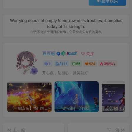
登录购买
Worrying does not empty tomorrow of its troubles, it empties
today of its strength.
担忧不会清空明日的烦恼，它只会丧失今日的勇气
豆豆呀
关注
1
3111
65
524
392W+
开心点，别担心，微笑就好
【一键安装】热门冒险策略类游戏崩坏：星穹铁道全新2.3版本一键端+一键代理+一键启动+免虚拟机
[一键安装] 【转载】原神3.4真端服务端+源码+配套客户端+详尽说明+GM工具+源码说明文件
上一篇
下一篇