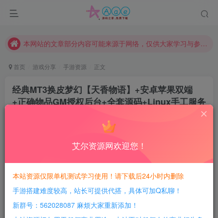
请勿相信任何评论区广告！以免上当受骗！
本网站的文章部分内容可能来源于网络，仅供大家学习与参考，如有侵权，请联系站长QQ466107887进行删除处理。
本站评论功能已从新开启！欢迎大家踊跃讨论！（用户每日活跃可得积分数量增加至600，加速获得更多免费资源！）
本站资源大多存储在云盘，如发现链接失效，请联系我们我们会第一时间更新。
首页
游戏分享
手游资源
正文
本站一律禁止以任何方式发布或转载任何违法的相关信息，访客发现请向站长举报
经典MT3换皮梦幻【天香物语】+安卓苹果双端
现在赞助会员享受专属折扣，详情点击此条公告。
+正确物品GM授权后台+全套源码+Linux手工服务
请勿相信任何评论区广告！以免上当受骗！
端+详细搭建教程
本网站的文章部分内容可能来源于网络，仅供大家学习与参考，如有侵权，请联系站长QQ466107887进行删除处理。
豆豆呀
关注
2年前更新
艾尔资源网欢迎您！
0
384
124
每日活跃最高可获得600积分！所有资源可以使用
本站资源仅限单机测试学习使用！请下载后24小时内删除
积分免费兑换！
手游搭建难度较高，站长可提供代搭，具体可加Q私聊！
游戏介绍：
新群号：562028087 麻烦大家重新添加！