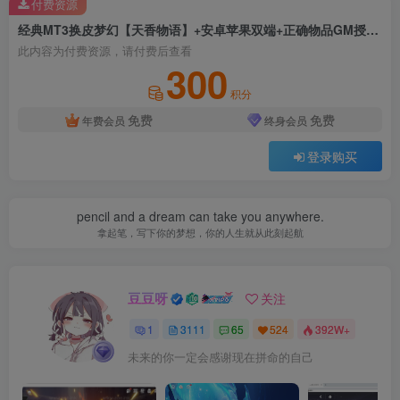
付费资源
经典MT3换皮梦幻【天香物语】+安卓苹果双端+正确物品GM授权后台+全套源码+Linux手工服务端+详细搭建教程
此内容为付费资源，请付费后查看
300
积分
免费
免费
年费会员
终身会员
登录购买
pencil and a dream can take you anywhere.
拿起笔，写下你的梦想，你的人生就从此刻起航
豆豆呀
关注
1
3111
65
524
392W+
未来的你一定会感谢现在拼命的自己