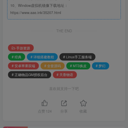
10、Window虚拟机镜像下载地址：
https://www.aae.ink/35207.html
THE END
手游资源
# 经典
# 详细搭建教程
# Linux手工服务端
# 安卓苹果双端
# 全套源码
# MT3换皮
# 梦幻
# 正确物品GM授权后台
# 天香物语
喜欢就支持一下吧
点赞
124
分享
收藏