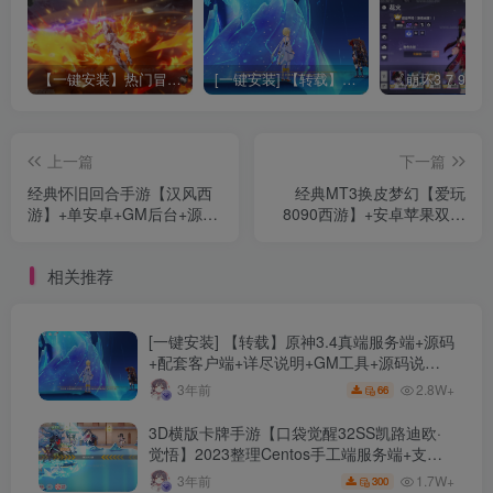
【一键安装】热门冒险策略类游戏崩坏：星穹铁道全新2.3版本一键端+一键代理+一键启动+免虚拟机
[一键安装] 【转载】原神3.4真端服务端+源码+配套客户端+详尽说明+GM工具+源码说明文件
上一篇
下一篇
经典怀旧回合手游【汉风西
经典MT3换皮梦幻【爱玩
游】+单安卓+GM后台+源码
8090西游】+安卓苹果双端
+清档+Linux详细手动搭建教
+正确物品GM后台+全套源
程
码+Linux手工服务端+详细搭
相关推荐
建教程
[一键安装] 【转载】原神3.4真端服务端+源码
+配套客户端+详尽说明+GM工具+源码说明
文件
2.8W+
3年前
66
3D横版卡牌手游【口袋觉醒32SS凯路迪欧·
觉悟】2023整理Centos手工端服务端+支付
对接+安卓苹果双端+运营后台+GM授权后台
1.7W+
3年前
300