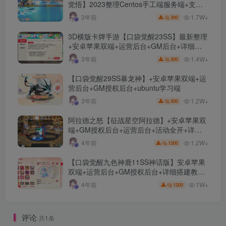
觉悟】2023整理Centos手工端服务端+支付
对接+安卓苹果双端+运营后台+GM授权后台
1.7W+
3年前
300
+代理后台
3D横版卡牌手游【口袋觉醒23SS】最新整理
+安卓苹果双端+运营后台+GM后台+详细搭
建教程
1.4W+
3年前
300
【口袋觉醒29SS暴龙神】+安卓苹果双端+运
营后台+GM授权后台+ubuntu学习端
1.2W+
3年前
300
阿拉德之怒【征战星空阿拉德】+安卓苹果双
端+GM授权后台+运营后台+活动全开+详细
教程
1.2W+
4年前
1200
【口袋觉醒九色神鹿11SS神话版】安卓苹果
双端+运营后台+GM授权后台+详细搭建教
程。
1W+
4年前
1200
评论
共1条