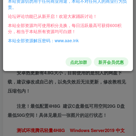
本站资源切勿用于任何商业用途，本站不对任何人的商业行为负
注意：下载热更新中退出再进就会不显示下载界面（卸
责。
载重装APP才显示），热更新下载完自动解压后要重启一下
论坛评论功能已从新开启！欢迎大家踊跃讨论！
app。
本站全部资源均可使用积分兑换，每日活跃最高可获得600积
分，相当于本站所有资源均可白嫖！
游戏会久了出现错误日志文件：
本站全部资源解压密码：www.aae.ink
D:\JLserver\Asia\Crash （这里面的文件可以全部删除，不
然你没有空间）
点此加群
新开会员优惠
安卓热更新有4.8G大小，目前使用的是别人的网盘下
载，建议修改成自己的，以免失效后无法更新，修改教程见
压缩包内！
注意！最低配置4H8G 建议C盘最低可用空间20G D盘
最低50G空间！具体见最后一张图片的运行状态！
测试环境腾讯轻量4H8G Windows Server2019 中文