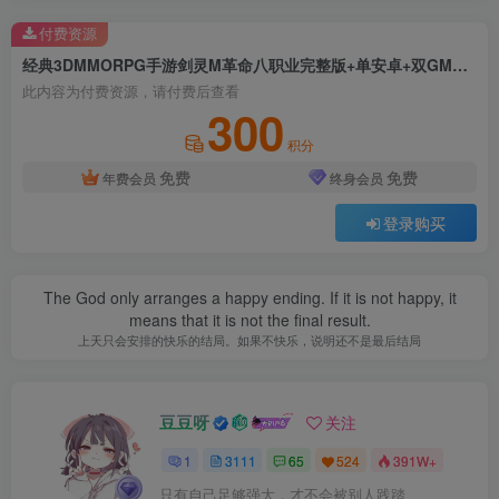
付费资源
经典3DMMORPG手游剑灵M革命八职业完整版+单安卓+双GM授权后台+刺客诅咒术+Windows详细视频搭建教程
此内容为付费资源，请付费后查看
300
积分
免费
免费
年费会员
终身会员
登录购买
The God only arranges a happy ending. If it is not happy, it
means that it is not the final result.
上天只会安排的快乐的结局。如果不快乐，说明还不是最后结局
豆豆呀
关注
1
3111
65
524
391W+
只有自己足够强大，才不会被别人践踏