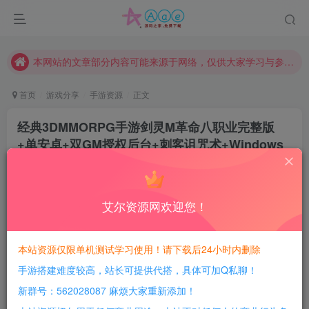
请勿相信任何评论区广告！以免上当受骗！
本网站的文章部分内容可能来源于网络，仅供大家学习与参考，如有侵权，请联系站长QQ466107887进行删除处理。
本站评论功能已从新开启！欢迎大家踊跃讨论！（用户每日活跃可得积分数量增加至600，加速获得更多免费资源！）
本站资源大多存储在云盘，如发现链接失效，请联系我们我们会第一时间更新。
首页
游戏分享
手游资源
正文
本站一律禁止以任何方式发布或转载任何违法的相关信息，访客发现请向站长举报
经典3DMMORPG手游剑灵M革命八职业完整版
现在赞助会员享受专属折扣，详情点击此条公告。
+单安卓+双GM授权后台+刺客诅咒术+Windows
请勿相信任何评论区广告！以免上当受骗！
详细视频搭建教程
本网站的文章部分内容可能来源于网络，仅供大家学习与参考，如有侵权，请联系站长QQ466107887进行删除处理。
豆豆呀
关注
2年前更新
艾尔资源网欢迎您！
1
591
62
每日活跃最高可获得600积分！所有资源可以使用
本站资源仅限单机测试学习使用！请下载后24小时内删除
积分免费兑换！
手游搭建难度较高，站长可提供代搭，具体可加Q私聊！
游戏介绍：
新群号：562028087 麻烦大家重新添加！