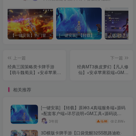
【一键安装】热门冒险策略类游戏崩坏：星穹铁道全新2.3版本一键端+一键代理+一键启动+免虚拟机
[一键安装] 【转载】原神3.4真端服务端+源码+配套客户端+详尽说明+GM工具+源码说明文件
上一篇
下一篇
经典三国策略类卡牌手游
经典MT3换皮梦幻【凡人修
【萌斗魏蜀吴】+安卓苹果双
仙】+安卓苹果双端+GM授
端+CDK+GM授权后台+运营
权后台+配套源码+详细攻略
后台+Windows详细搭建教程
+Linux手工服务端+详细搭建
相关推荐
教程
[一键安装] 【转载】原神3.4真端服务端+源码
+配套客户端+详尽说明+GM工具+源码说明
文件
2.8W+
3年前
66
3D横版卡牌手游【口袋觉醒32SS凯路迪欧·