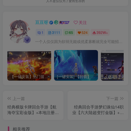
人不是仅仅为了爱而生存的
豆豆呀
关注
1
3111
65
524
392W+
一个人仅仅因为软弱无能或优柔寡断就完全可能招致痛苦
【一键安装】热门冒险策略类游戏崩坏：星穹铁道全新2.3版本一键端+一键代理+一键启动+免虚拟机
[一键安装] 【转载】原神3.4真端服务端+源码+配套客户端+详尽说明+GM工具+源码说明文件
上一篇
下一篇
经典横版卡牌回合手游【航
经典回合手游梦幻诛仙14职
海夺宝彩金版】+本地注册
业【六大陆超变打金版】+安
+单安卓+GM授权后台
卓苹果双端+GM后台+Linux
+Linux手工服务端+详细搭建
手工服务端+详细搭建教程
相关推荐
教程