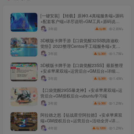
[一键安装] 【转载】原神3.4真端服务端+源码
+配套客户端+详尽说明+GM工具+源码说明
文件
2.8W+
3年前
66
3D横版卡牌手游【口袋觉醒32SS凯路迪欧·
觉悟】2023整理Centos手工端服务端+支付
对接+安卓苹果双端+运营后台+GM授权后台
1.7W+
3年前
300
+代理后台
3D横版卡牌手游【口袋觉醒23SS】最新整理
+安卓苹果双端+运营后台+GM后台+详细搭
建教程
1.4W+
3年前
300
【口袋觉醒29SS暴龙神】+安卓苹果双端+运
营后台+GM授权后台+ubuntu学习端
1.2W+
3年前
300
阿拉德之怒【征战星空阿拉德】+安卓苹果双
端+GM授权后台+运营后台+活动全开+详细
教程
1.2W+
4年前
1200