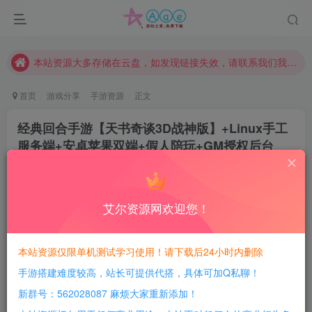
本站评论功能已从新开启！欢迎大家踊跃讨论！（用户每日活跃可得积分数量增加至600，加速获得更多免费资源！）
本站资源大多存储在云盘，如发现链接失效，请联系我们我们会第一时间更新。
本站一律禁止以任何方式发布或转载任何违法的相关信息，访客发现请向站长举报
现在赞助会员享受专属折扣，详情点击此条公告。
首页
游戏分享
手游资源
正文
请勿相信任何评论区广告！以免上当受骗！
经典回合手游【天书奇谈3D战神版】+Linux手工
本网站的文章部分内容可能来源于网络，仅供大家学习与参考，如有侵权，请联系站长QQ466107887进行删除处理。
服务端+安卓苹果双端+假人陪玩+GM授权后台
+CDK后台+Linux手工服务端+详细搭建教程
豆豆呀
关注
2年前更新
艾尔资源网欢迎您！
0
503
185
每日活跃最高可获得600积分！所有资源可以使用
本站资源仅限单机测试学习使用！请下载后24小时内删除
积分免费兑换！
手游搭建难度较高，站长可提供代搭，具体可加Q私聊！
游戏介绍：
新群号：562028087 麻烦大家重新添加！