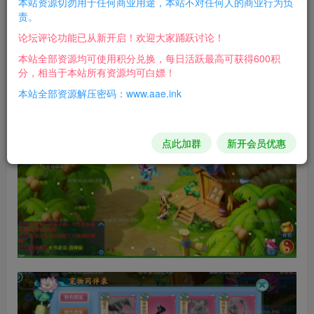
本站资源切勿用于任何商业用途，本站不对任何人的商业行为负
热更新有600M 所以推荐使用大宽带服务器!
责。
论坛评论功能已从新开启！欢迎大家踊跃讨论！
苹果端有问题别折腾了！
本站全部资源均可使用积分兑换，每日活跃最高可获得600积
分，相当于本站所有资源均可白嫖！
游戏截图：
本站全部资源解压密码：www.aae.ink
点此加群
新开会员优惠