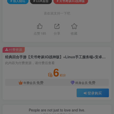
# 假人陪玩
# CDK后台
# 天书奇谈3D战神版
喜欢就支持一下吧
点赞
185
分享
收藏
付费资源
经典回合手游【天书奇谈3D战神版】+Linux手工服务端+安卓苹果双端+假人陪玩+GM授权后台+CDK后台+Linux手工服务端+详细搭建教程
此内容为付费资源，请付费后查看
6
积分
免费
免费
年费会员
终身会员
登录购买
People are not just to love and live.