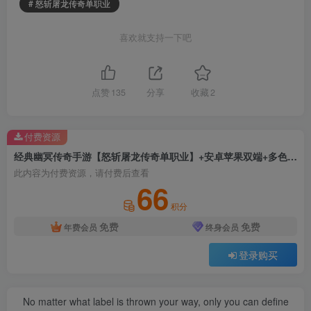
# 怒斩屠龙传奇单职业
喜欢就支持一下吧
点赞
135
分享
收藏
2
付费资源
经典幽冥传奇手游【怒斩屠龙传奇单职业】+安卓苹果双端+多色光柱+精美时装+GM授权后台+运营后台+Windows详细搭建教
此内容为付费资源，请付费后查看
66
积分
免费
免费
年费会员
终身会员
登录购买
No matter what label is thrown your way, only you can define