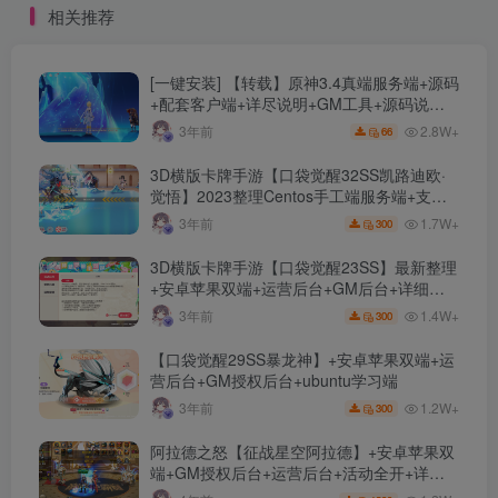
相关推荐
卓APP+Linux手工搭建教程
[一键安装] 【转载】原神3.4真端服务端+源码
+配套客户端+详尽说明+GM工具+源码说明
文件
2.8W+
3年前
66
3D横版卡牌手游【口袋觉醒32SS凯路迪欧·
觉悟】2023整理Centos手工端服务端+支付
对接+安卓苹果双端+运营后台+GM授权后台
1.7W+
3年前
300
+代理后台
3D横版卡牌手游【口袋觉醒23SS】最新整理
+安卓苹果双端+运营后台+GM后台+详细搭
建教程
1.4W+
3年前
300
【口袋觉醒29SS暴龙神】+安卓苹果双端+运
营后台+GM授权后台+ubuntu学习端
1.2W+
3年前
300
阿拉德之怒【征战星空阿拉德】+安卓苹果双
端+GM授权后台+运营后台+活动全开+详细
教程