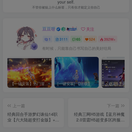
your self.
不管你被贴上什么标签，只有你才能定义你自己
豆豆呀
关注
1
3111
65
524
392W+
有时候，只能靠自己书写自己的美好结局
【一键安装】热门冒险策略类游戏崩坏：星穹铁道全新2.3版本一键端+一键代理+一键启动+免虚拟机
[一键安装] 【转载】原神3.4真端服务端+源码+配套客户端+详尽说明+GM工具+源码说明文件
上一篇
下一篇
经典回合手游梦幻诛仙14职
经典三网H5游戏【蓝月神魔
业【六大陆超变打金版】+安
2.0雷霆H5超变多区跨服多
卓苹果双端+GM后台+Linux
功能版】+多区跨服+管理后
手工服务端+详细搭建教程
台+GM多功能授权后台+安