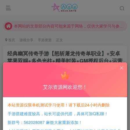
请勿相信任何评论区广告！以免上当受骗！
本网站的文章部分内容可能来源于网络，仅供大家学习与参考，如有侵权，请联系站长QQ466107887进行删除处理。
本站评论功能已从新开启！欢迎大家踊跃讨论！（用户每日活跃可得积分数量增加至600，加速获得更多免费资源！）
本站资源大多存储在云盘，如发现链接失效，请联系我们我们会第一时间更新。
首页
游戏分享
手游资源
正文
本站一律禁止以任何方式发布或转载任何违法的相关信息，访客发现请向站长举报
经典幽冥传奇手游【怒斩屠龙传奇单职业】+安卓
现在赞助会员享受专属折扣，详情点击此条公告。
苹果双端+多色光柱+精美时装+GM授权后台+运营
请勿相信任何评论区广告！以免上当受骗！
后台+Windows详细搭建教
本网站的文章部分内容可能来源于网络，仅供大家学习与参考，如有侵权，请联系站长QQ466107887进行删除处理。
豆豆呀
关注
2年前更新
艾尔资源网欢迎您！
1
537
135
每日活跃最高可获得600积分！所有资源可以使用
本站资源仅限单机测试学习使用！请下载后24小时内删除
积分免费兑换！
手游搭建难度较高，站长可提供代搭，具体可加Q私聊！
游戏介绍：
新群号：562028087 麻烦大家重新添加！