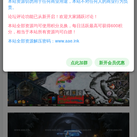
本站资源切勿用于任何商业用途，本站不对任何人的商业行为负
感觉没更新什么，只是换了个启动图片，时装还是以前
责。
那些，就增加了一些装备，其他自行测试吧！
论坛评论功能已从新开启！欢迎大家踊跃讨论！
本站全部资源均可使用积分兑换，每日活跃最高可获得600积
游戏截图：
分，相当于本站所有资源均可白嫖！
本站全部资源解压密码：www.aae.ink
点此加群
新开会员优惠