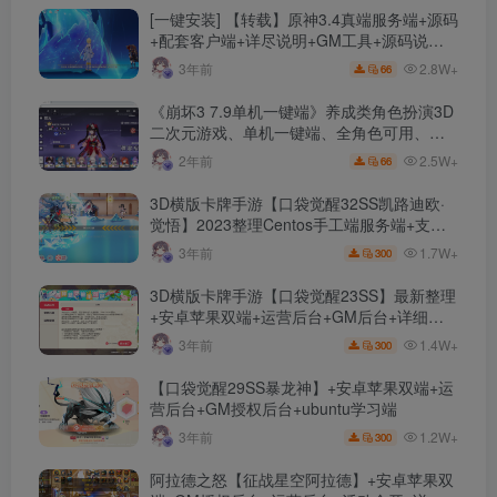
[一键安装] 【转载】原神3.4真端服务端+源码
+配套客户端+详尽说明+GM工具+源码说明
文件
2.8W+
3年前
66
《崩坏3 7.9单机一键端》养成类角色扮演3D
二次元游戏、单机一键端、全角色可用、无
限资源、附带保姆级安装教程
2.5W+
2年前
66
3D横版卡牌手游【口袋觉醒32SS凯路迪欧·
觉悟】2023整理Centos手工端服务端+支付
对接+安卓苹果双端+运营后台+GM授权后台
1.7W+
3年前
300
+代理后台
3D横版卡牌手游【口袋觉醒23SS】最新整理
+安卓苹果双端+运营后台+GM后台+详细搭
建教程
1.4W+
3年前
300
【口袋觉醒29SS暴龙神】+安卓苹果双端+运
营后台+GM授权后台+ubuntu学习端
1.2W+
3年前
300
阿拉德之怒【征战星空阿拉德】+安卓苹果双