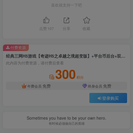
喜欢就支持一下吧
点赞
107
分享
收藏
付费资源
经典三网H5游戏【奇迹H5之卓越之境超变版】+平台币后台+双GM授权后台+简易安卓APK+Linux手工服务端+详细搭建教程
此内容为付费资源，请付费后查看
300
积分
免费
免费
年费会员
终身会员
登录购买
Sometimes you have to be your own hero.
有时候必须做自己的英雄