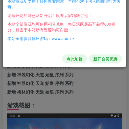
本站资源切勿用于任何商业用途，本站不对任何人的商业行为负
版本介绍：
责。
战力无限，单位京、垓、秭、穰、载…..
论坛评论功能已从新开启！欢迎大家踊跃讨论！
内购系统，内置清包，50多种一键功能！！ 毕业只需分分钟
本站全部资源均可使用积分兑换，每日活跃最高可获得600积
分，相当于本站所有资源均可白嫖！
新增10个装备部位，全套999阶装备 40阶宝石
本站全部资源解压密码：www.aae.ink
新增 神魔幻化 天道 始皇 序列 系列
新增 精灵幻化 天道 始皇 序列 系列
新增 佣兵幻化 天道 始皇 序列 系列
点此加群
新开会员优惠
新增 翅膀幻化 天道 始皇 序列 系列
新增 神装幻化 天道 始皇 序列 系列
新增 神器幻化 天道 始皇 序列 系列
新增 梅林幻化 天道 始皇 序列 系列
游戏截图：