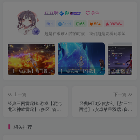
豆豆呀
关注
1
3111
65
524
392W+
越是在艰难困苦的时候，我们越是要看到希望
【一键安装】热门冒险策略类游戏崩坏：星穹铁道全新2.3版本一键端+一键代理+一键启动+免虚拟机
[一键安装] 【转载】原神3.4真端服务端+源码+配套客户端+详尽说明+GM工具+源码说明文件
上一篇
下一篇
经典三网雷霆H5游戏【混沌
经典MT3换皮梦幻【梦三年
龙珠神武雷霆】+多区+管理
西游】+安卓苹果双端+多功
后台+GM授权后台+简易安
能后台+全套源码+详细攻略
卓APP+Linux手工服务端+详
+Linux手工服务端+详细搭建
相关推荐
细搭建教程
教程