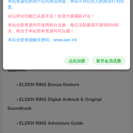
本站资源切勿用于任何商业用途，本站不对任何人的商业行为负
责。
部DLC！全部最/新同步更新！
论坛评论功能已从新开启！欢迎大家踊跃讨论！
《艾尔登法环》是一款以正统黑暗奇幻世界为舞台的动作
本站全部资源均可使用积分兑换，每日活跃最高可获得600积
RPG游戏。走进辽阔的场景与地下迷宫探索未知，挑战困难
分，相当于本站所有资源均可白嫖！
重重的险境，享受克服困境时的成就感吧。不仅如此，登场
本站全部资源解压密码：www.aae.ink
角色之间的利害关系谱成的群像剧，更是不容错过。
版本介绍
v1.16联机版|容量69.1GB|官方简体中文|支持键盘.鼠标.手柄
点此加群
新开会员优惠
包含DLC:
• ELDEN RING Bonus Gesture
• ELDEN RING Digital Artbook & Original
Soundtrack
• ELDEN RING Adventure Guide