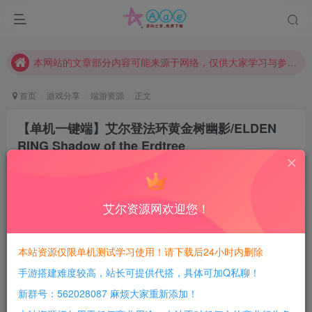
请勿相信任何评论区广告！以免上当受骗！
本网站的文章部分内容可能来源于网络，仅供大家学习与参考，如有侵权，请联系站长QQ466107887进行删除处理。
本站评论功能已从新开启！欢迎大家踊跃讨论！（用户每日活跃可得积分数量增加至600，加速获得更多免费资源！）
本站资源大多存储在云盘，如发现链接失效，请联系我们我们会第一时间更新。
首页
游戏分享
端游资源
正文
本站一律禁止以任何方式发布或转载任何违法的相关信息，访客发现请向站长举报
【单机一键端】艾尔登法环黄金树幽影/ELDEN
现在赞助会员享受专属折扣，详情点击此条公告。
RING Shadow of the Erdtree
请勿相信任何评论区广告！以免上当受骗！
豆豆呀
关注
本网站的文章部分内容可能来源于网络，仅供大家学习与参考，如有侵权，请联系站长QQ466107887进行删除处理。
2年前更新
0
640
151
艾尔资源网欢迎您！
每日活跃最高可获得600积分！所有资源可以使用
积分免费兑换！
本站资源仅限单机测试学习使用！请下载后24小时内删除
手游搭建难度较高，站长可提供代搭，具体可加Q私聊！
游戏介绍：
新群号：562028087 麻烦大家重新添加！
2024/10.21再次更新，增加新DLC黄金树幽影，包含全