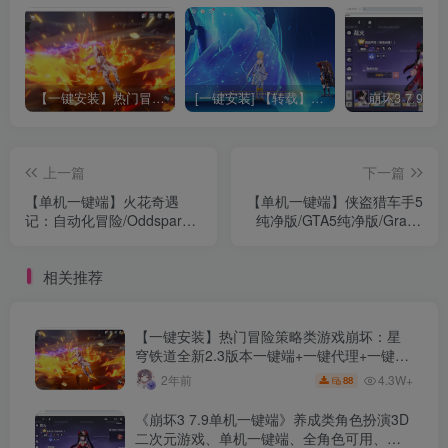
【一键安装】热门冒险策略类游戏崩坏：星穹铁道全新2.3版本一键端+一键代理+一键启动+免虚拟机
[一键安装] 【转载】原神3.4真端服务端+源码+配套客户端+详尽说明+GM工具+源码说明文件
上一篇
下一篇
【单机一键端】火花奇遇
【单机一键端】侠盗猎车手5
记：自动化冒险/Oddsparks:
纯净版/GTA5纯净版/Grand
An Automation Adventure
Theft Auto V
相关推荐
【一键安装】热门冒险策略类游戏崩坏：星
穹铁道全新2.3版本一键端+一键代理+一键启
动+免虚拟机
4.3W+
2年前
88
《崩坏3 7.9单机一键端》养成类角色扮演3D
二次元游戏、单机一键端、全角色可用、无