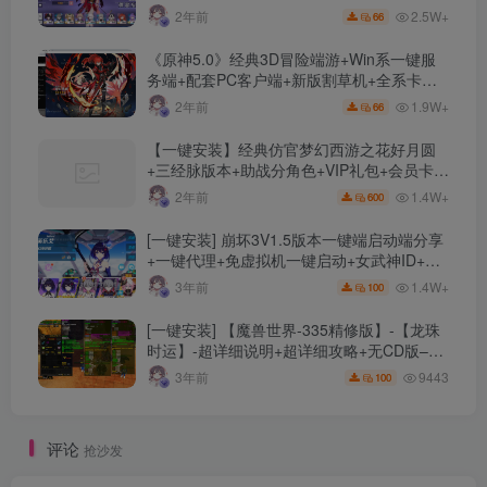
限资源、附带保姆级安装教程
2.5W+
2年前
66
《原神5.0》经典3D冒险端游+Win系一键服
务端+配套PC客户端+新版割草机+全系卡池
文件
1.9W+
2年前
66
【一键安装】经典仿官梦幻西游之花好月圆
+三经脉版本+助战分角色+VIP礼包+会员卡
+剧情活动+视频搭建及其他修改资料
1.4W+
2年前
600
[一键安装] 崩坏3V1.5版本一键端启动端分享
+一键代理+免虚拟机一键启动+女武神ID+详
细指令+极简一键修改
1.4W+
3年前
100
[一键安装] 【魔兽世界-335精修版】-【龙珠
时运】-超详细说明+超详细攻略+无CD版–精
修版本-站长推荐+站长亲测
9443
3年前
100
评论
抢沙发