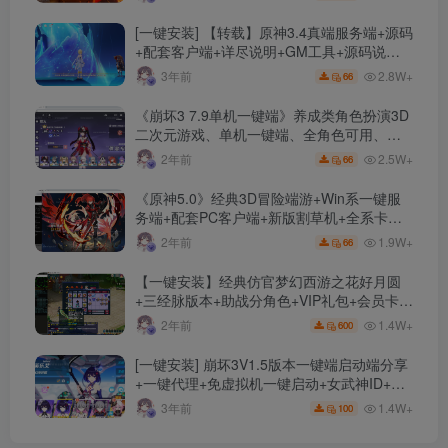
[一键安装] 【转载】原神3.4真端服务端+源码
+配套客户端+详尽说明+GM工具+源码说明
文件
2.8W+
3年前
66
《崩坏3 7.9单机一键端》养成类角色扮演3D
二次元游戏、单机一键端、全角色可用、无
限资源、附带保姆级安装教程
2.5W+
2年前
66
《原神5.0》经典3D冒险端游+Win系一键服
务端+配套PC客户端+新版割草机+全系卡池
文件
1.9W+
2年前
66
【一键安装】经典仿官梦幻西游之花好月圆
+三经脉版本+助战分角色+VIP礼包+会员卡
+剧情活动+视频搭建及其他修改资料
1.4W+
2年前
600
[一键安装] 崩坏3V1.5版本一键端启动端分享
+一键代理+免虚拟机一键启动+女武神ID+详
细指令+极简一键修改
1.4W+
3年前
100