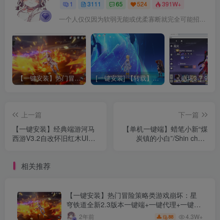
1
3111
65
524
391W+
一个人仅仅因为软弱无能或优柔寡断就完全可能招致痛苦
【一键安装】热门冒险策略类游戏崩坏：星穹铁道全新2.3版本一键端+一键代理+一键启动+免虚拟机
[一键安装] 【转载】原神3.4真端服务端+源码+配套客户端+详尽说明+GM工具+源码说明文件
上一篇
下一篇
【一键安装】经典端游河马
【单机一键端】蜡笔小新“煤
西游V3.2自改怀旧红木UI版
炭镇的小白”/Shin chan:
+一键启动+配套GM工具+新
Shiro and the Coal Town
宝宝+新坐骑+测试账号+详
相关推荐
细教程
【一键安装】热门冒险策略类游戏崩坏：星
穹铁道全新2.3版本一键端+一键代理+一键启
动+免虚拟机
4.3W+
2年前
88