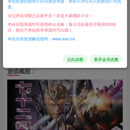
本站资源切勿用于任何商业用途，本站不对任何人的商业行为负
如何修改自己为VIP11
责。
打开刚刚连接的数据库表
论坛评论功能已从新开启！欢迎大家踊跃讨论！
选择dntg——role_vip这个表
本站全部资源均可使用积分兑换，每日活跃最高可获得600积
分，相当于本站所有资源均可白嫖！
prop两个字段，随意改个到2000000就可以
本站全部资源解压密码：www.aae.ink
再次进入游戏就VIP11了
GM权限开启和关闭：D:\DNTG_Server\server\config\gm-
open.properties
点此加群
新开会员优惠
游戏截图：