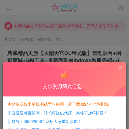
现在赞助会员享受专属折扣，详情点击此条公告。
请勿相信任何评论区广告！以免上当受骗！
本网站的文章部分内容可能来源于网络，仅供大家学习与参考，如有侵权，请联系站长QQ466107887进行删除处理。
首页
游戏分享
端游资源
正文
典藏精品页游【大闹天宫OL蚩尤版】管理后台+网
页商城+GM工具+最新整理Windows系服务端+详
细修改教程
豆豆呀
关注
2年前更新
艾尔资源网欢迎您！
1
512
168
每日活跃最高可获得600积分！所有资源可以使用
本站资源仅限单机测试学习使用！请下载后24小时内删除
积分免费兑换！
手游搭建难度较高，站长可提供代搭，具体可加Q私聊！
游戏介绍：
新群号：562028087 麻烦大家重新添加！