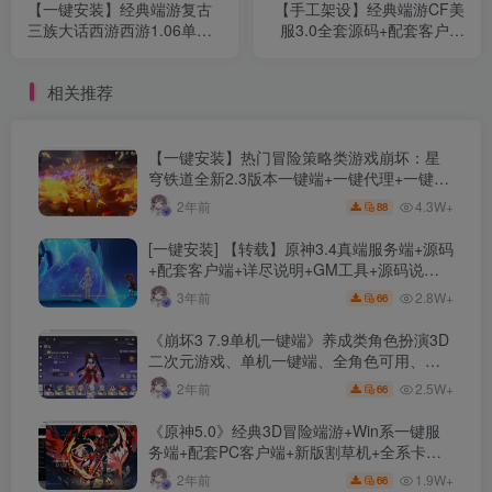
【一键安装】经典端游复古
【手工架设】经典端游CF美
三族大话西游西游1.06单机
服3.0全套源码+配套客户端
版+GM模式+一键助战+仿官
+相关软件
剧情+详细攻略+详细教程
相关推荐
【一键安装】热门冒险策略类游戏崩坏：星
穹铁道全新2.3版本一键端+一键代理+一键启
动+免虚拟机
4.3W+
2年前
88
[一键安装] 【转载】原神3.4真端服务端+源码
+配套客户端+详尽说明+GM工具+源码说明
文件
2.8W+
3年前
66
《崩坏3 7.9单机一键端》养成类角色扮演3D
二次元游戏、单机一键端、全角色可用、无
限资源、附带保姆级安装教程
2.5W+
2年前
66
《原神5.0》经典3D冒险端游+Win系一键服
务端+配套PC客户端+新版割草机+全系卡池
文件
1.9W+
2年前
66