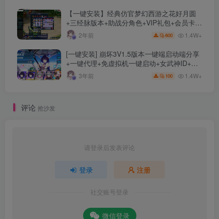
【一键安装】经典仿官梦幻西游之花好月圆
+三经脉版本+助战分角色+VIP礼包+会员卡
+剧情活动+视频搭建及其他修改资料
1.4W+
2年前
600
[一键安装] 崩坏3V1.5版本一键端启动端分享
+一键代理+免虚拟机一键启动+女武神ID+详
细指令+极简一键修改
1.4W+
3年前
100
评论
抢沙发
请登录后发表评论
登录
注册
社交账号登录
微信登录