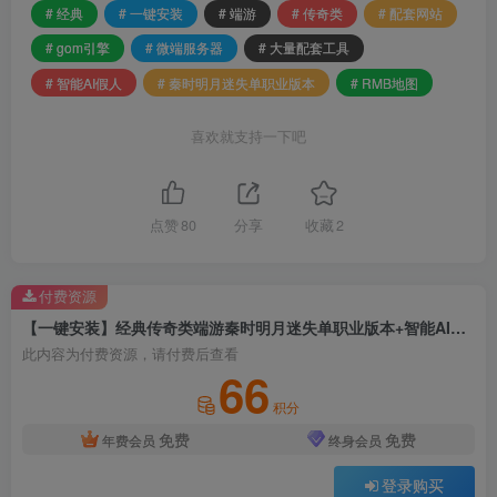
# 经典
# 一键安装
# 端游
# 传奇类
# 配套网站
# gom引擎
# 微端服务器
# 大量配套工具
# 智能AI假人
# 秦时明月迷失单职业版本
# RMB地图
喜欢就支持一下吧
点赞
80
分享
收藏
2
付费资源
【一键安装】经典传奇类端游秦时明月迷失单职业版本+智能AI假人+RMB地图+GOM引擎+配套网站+微端服务器+大量配套工具
此内容为付费资源，请付费后查看
66
积分
免费
免费
年费会员
终身会员
登录购买