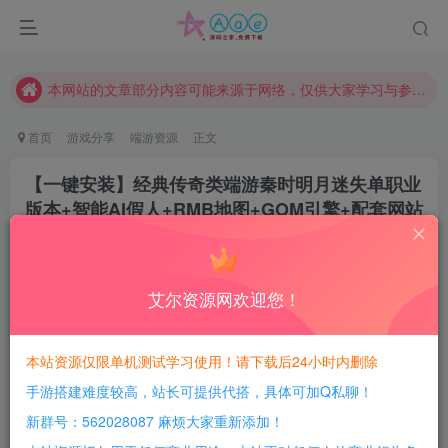
请勿相信任何评论区广告！以免上当受骗！
本网站的文章部分内容可能来源于网络，仅供大家学习与参考，如有侵权，请联系站长QQ466107887进行删除处理。
本站评论功能已从新开启！欢迎大家踊跃讨论！（用户每日活跃可得积分数量增加至600，加速获得更多免费资源！）
本站资源大多存储在云盘，如发现链接失效，请联系我们我们会第一时间更新。
首页
游戏分享
端游资源
正文
本站一律禁止以任何方式发布或转载任何违法的相关信息，访客发现请向站长举报
【一键安装】经典传奇类端游秦时明月迷失单职业
现在赞助会员享受专属折扣，详情点击此条公告。
版本+智能AI假人+RMB地图+GOM引擎+配套网站
+微端服务器+大量配套工具
请勿相信任何评论区广告！以免上当受骗！
本网站的文章部分内容可能来源于网络，仅供大家学习与参考，如有侵权，请联系站长QQ466107887进行删除处理。
豆豆呀
关注
2年前更新
艾尔资源网欢迎您！
0
523
80
每日活跃最高可获得600积分！所有资源可以使用
本站资源仅限单机测试学习使用！请下载后24小时内删除
积分免费兑换！
手游搭建难度较高，站长可提供代搭，具体可加Q私聊！
游戏介绍：
新群号：562028087 麻烦大家重新添加！