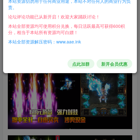
本站资源切勿用于任何商业用途，本站不对任何人的商业行为负
看介绍还不错，多色光柱，华丽时装，自行体验吧！
责。
论坛评论功能已从新开启！欢迎大家踊跃讨论！
我看服务端目录里有个GM工具 我没运行 不知道有什么
本站全部资源均可使用积分兑换，每日活跃最高可获得600积
作用！
分，相当于本站所有资源均可白嫖！
本站全部资源解压密码：www.aae.ink
游戏截图：
点此加群
新开会员优惠