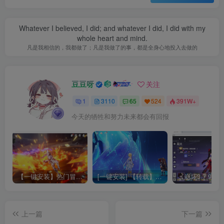
Whatever I believed, I did; and whatever I did, I did with my
whole heart and mind.
凡是我相信的，我都做了；凡是我做了的事，都是全身心地投入去做的
豆豆呀
关注
1
3110
65
524
391W+
今天的牺牲和努力未来都会有回报
【一键安装】热门冒险策略类游戏崩坏：星穹铁道全新2.3版本一键端+一键代理+一键启动+免虚拟机
[一键安装] 【转载】原神3.4真端服务端+源码+配套客户端+详尽说明+GM工具+源码说明文件
上一篇
下一篇