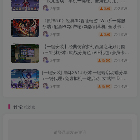
二次元游戏、单机一键端、全角色可用、无
限资源、附带保姆级安装教程
2.5W+
2年前
66
《原神5.0》经典3D冒险端游+Win系一键服
务端+配套PC客户端+新版割草机+全系卡池
文件
1.9W+
2年前
66
【一键安装】经典仿官梦幻西游之花好月圆
+三经脉版本+助战分角色+VIP礼包+会员卡
+剧情活动+视频搭建及其他修改资料
1.4W+
2年前
600
[一键安装] 崩坏3V1.5版本一键端启动端分享
+一键代理+免虚拟机一键启动+女武神ID+详
细指令+极简一键修改
1.4W+
3年前
100
评论
抢沙发
请登录后发表评论