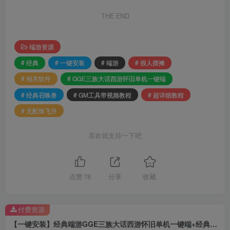
THE END
端游资源
# 经典
# 一键安装
# 端游
# 假人摆摊
# 相关软件
# GGE三族大话西游怀旧单机一键端
# 经典召唤兽
# GM工具带视频教程
# 超详细教程
# 无配饰飞升
喜欢就支持一下吧
点赞
78
分享
收藏
付费资源
【一键安装】经典端游GGE三族大话西游怀旧单机一键端+经典召唤兽+GM工具带视频教程+超详细教程+假人摆摊无配饰飞升