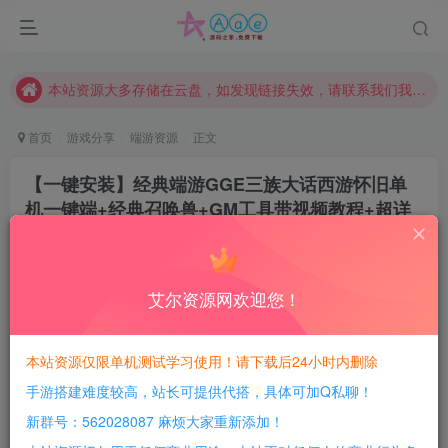
本站评论功能已从新开启！欢迎大家踊跃讨论！（用户每日活跃可得积分数量增加至600，加速获得更多免费资源！）
本站资源大多存储在云盘，如发现链接失效，请联系我们我们会第一时间更新。
本站一律禁止以任何方式发布或转载任何违法的相关信息，访客发现请向站长举报
现在赞助会员享受专属折扣，详情点击此条公告。
首页
游戏分享
端游资源
正文
请勿相信任何评论区广告！以免上当受骗！
【一键安装】经典端游GGE三族大话西游怀旧单
本网站的文章部分内容可能来源于网络，仅供大家学习与参考，如有侵权，请联系站长QQ466107887进行删除处理。
机一键端+经典召唤兽+GM工具带视频教程+超详
细教程+假人摆摊无配饰飞升
豆豆呀
关注
2年前更新
艾尔资源网欢迎您！
0
583
78
每日活跃最高可获得600积分！所有资源可以使用
本站资源仅限单机测试学习使用！请下载后24小时内删除
积分免费兑换！
手游搭建难度较高，站长可提供代搭，具体可加Q私聊！
游戏介绍：
新群号：562028087 麻烦大家重新添加！