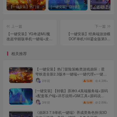
【一键安装】热门冒险策略类游戏崩坏：星穹铁道全新2.3版本一键端+一键代理+一键启动+免虚拟机
[一键安装] 【转载】原神3.4真端服务端+源码+配套客户端+详尽说明+GM工具+源码说明文件
上一篇
下一篇
【一键安装】YG奇迹MU魔
【一键安装】经典端游游蝶
改超华丽版单机一键端+皮肤
DOF单机100鎏金版第3版
时装系统+带魂环+旗帜系统
+全职业三觉+女鬼剑+女圣
+幸运转盘+签到合成宠物齐
职+影舞者+新版GM工具+视
相关推荐
全
频教程+配套登录器
【一键安装】热门冒险策略类游戏崩坏：星
穹铁道全新2.3版本一键端+一键代理+一键启
动+免虚拟机
4.3W+
2年前
88
[一键安装] 【转载】原神3.4真端服务端+源码
+配套客户端+详尽说明+GM工具+源码说明
文件
2.8W+
3年前
66
《崩坏3 7.9单机一键端》养成类角色扮演3D