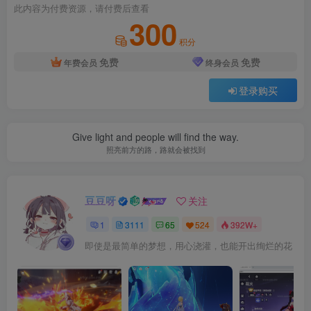
此内容为付费资源，请付费后查看
300
积分
免费
免费
年费会员
终身会员
登录购买
Give light and people will find the way.
照亮前方的路，路就会被找到
豆豆呀
关注
1
3111
65
524
392W+
即使是最简单的梦想，用心浇灌，也能开出绚烂的花