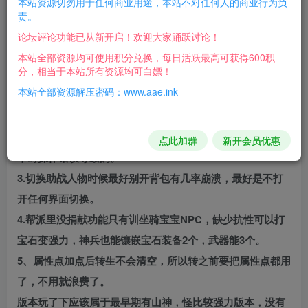
本站资源切勿用于任何商业用途，本站不对任何人的商业行为负
某宝买的GGE三族大话贡献出来给大家，自己试了下
责。
BUG有点，但是不多算修复的比较好的，目前玩到三转160
论坛评论功能已从新开启！欢迎大家踊跃讨论！
了，我给大家整理下经验玩起来没啥问题。
本站全部资源均可使用积分兑换，每日活跃最高可获得600积
分，相当于本站所有资源均可白嫖！
1.最大BUG，这个版本不会及时存档，大概半小时存一回，
本站全部资源解压密码：www.aae.ink
解决办法手动输入@bcsj就能存档.
2.小提示游戏崩溃了别关窗口，直接服务台输入存档指令后
再关就避免回档问题，一般挂机一天不会崩溃，崩溃基本是
点此加群
新开会员优惠
平时操作错误导致的。
3.切换助战人物时候最好别开背包有几率崩溃，最好是不打
开任何界面切换。
4.帮派里没捐献功能只有训坐骑宝宝NPC，缺少抗性可以打
宝石变强力，神兵也能镶嵌宝石装备2个，武器能3个。
5、属性点加点后转生不会清空，所以转之前要把属性点都用
了，不用就浪费了。
版本玩了下应该属于最早期有山神，怪比较强力版本，没有