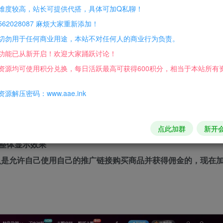
难度较高，站长可提供代搭，具体可加Q私聊！
62028087 麻烦大家重新添加！
切勿用于任何商业用途，本站不对任何人的商业行为负责。
选择栏目，更加方便快捷
功能已从新开启！欢迎大家踊跃讨论！
 模块，添加翻页、筛选等功能，性能更好
资源均可使用积分兑换，每日活跃最高可获得600积分，相当于本站所有
 mini 模块，添加翻页、筛选等功能，性能更好
源解压密码：www.aae.ink
导航功能，新增链接重定向、新窗口打开等功能，同时更名为网
的功能，可实现让模块只在部分页面显示或隐藏，让模块配置更加
点此加群
新开
整体显示效果
认是允许自己使用自己的推广链接购买商品并获得佣金的，现在加