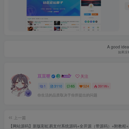
A good idea 
如果没
豆豆呀
关注
1
3110
65
524
391W+
你生活的品质取决于你所提出的问题
上一篇
【网站源码】新版彩虹易支付系统源码+全开源（带源码）+附教程+