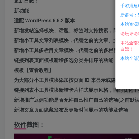
更新日志：
手游搭建
新功能
新群号：5
适配 WordPress 6.6.2 版本
本站资源
新增发帖选择板块、话题、标签时支持搜索，同时优化了
论坛评论
新增小工具文章列表模块，代替之前的文章、文章 mini
本站全部
白嫖！
新增小工具多栏目文章模块，代替之前的多栏目文章、多栏目
本站全部资
链接列表页面模板新增多选分类并排序的功能，新增网址
模板【查看教程】
为大部分小工具模块添加按页面 ID 来显示或隐藏模块
链接列表小工具模块新增卡片样式显示风格，同时优化了
新增推广返佣功能是否允许自己推广自己的选项(之前默
新增文章页面隐藏发布及更新时间显示的功能及选项
软件截图：