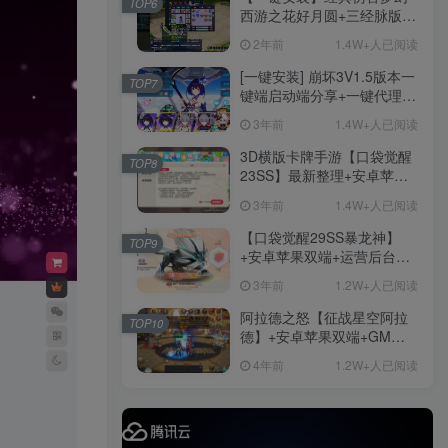
TOP6
后台
西游之花好月圆+三经脉版本
社交账号登录
+助战分角色+VIP礼包+会员
2年前
1.4W+人已阅读
卡+剧情活动+视频搭建及其
他修改资料
[一键安装] 崩坏3V1.5版本一
TOP7
微信登录
键端启动端分享+一键代理
+免虚拟机一键启动+女武神
3年前
1.4W+人已阅读
ID+详细指令+极简一键修改
手游
3D横版卡牌手游【口袋觉醒
TOP8
23SS】最新整理+安卓苹果
1282
双端+运营后台+GM后台+详
3年前
1.4W+人已阅读
细搭建教程
【口袋觉醒29SS暴龙神】
TOP9
+安卓苹果双端+运营后台
手游资源
+GM授权后台+ubuntu学习
手游源码
3年前
1.2W+人已阅读
端
阿拉德之怒【征战星空阿拉
TOP10
德】+安卓苹果双端+GM授
权后台+运营后台+活动全开
4年前
1.2W+人已阅读
+详细教程
精品端游
免费下载
更多