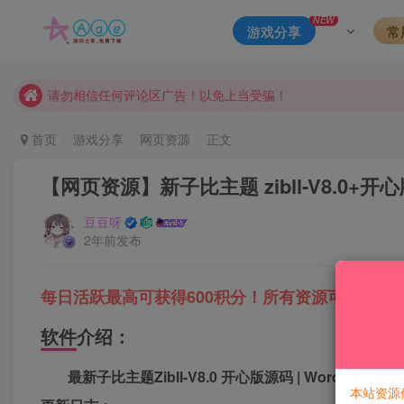
本站一律禁止以任何方式发布或转载任何违法的相关信息，访客
NEW
游戏分享
常
现在赞助会员享受专属折扣，详情点击此条公告。
请勿相信任何评论区广告！以免上当受骗！
本网站的文章部分内容可能来源于网络，仅供大家学习与参考，如有
首页
游戏分享
网页资源
正文
【网页资源】新子比主题 zibll-V8.0+开
豆豆呀
2年前发布
每日活跃最高可获得600积分！所有资源可以使用
软件介绍：
最新子比主题Zibll-V8.0 开心版源码 | WordPress
本站资源