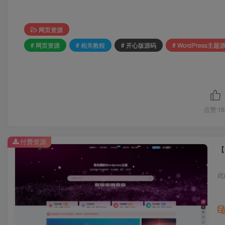
网页资源
# 网页资源
# 相关教程
# 开心版源码
# WordPress主题
点赞
16
付费资源
【
此