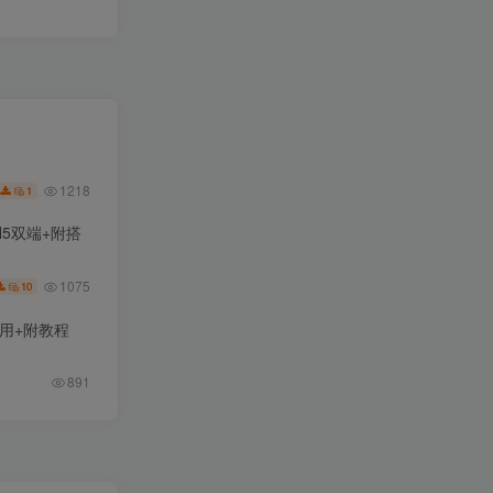
1218
1
H5双端+附搭
1075
10
用+附教程
891