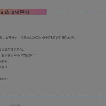
文章版权声明
如有侵权，请联系站长QQ466107887进行删除处理。
发现请向站长举报。
请下载后24小时内删除！！！
版服务。
成测试！
行解压！
THE END