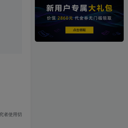
端游资源
1458篇文章
端游源码
热门文章
TOP1
4.3W+人已阅读
究者使用切
【一键安装】热门冒险策略类游戏崩
坏：星穹铁道全新2.3版本一键端+一...