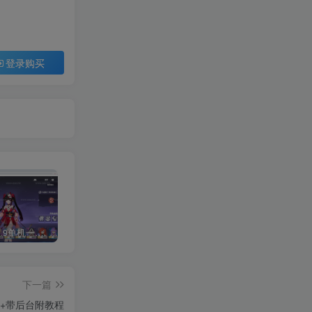
登录购买
《崩坏3 7.9单机一键端》养成类角色扮演3D二次元游戏、单机一键端、全角色可用、无限资源、附带保姆级安装教程
《原神5.0》经典3D冒险端游+Win系一键服务端+配套PC客户端+新版割草机+全系卡池文件
3D横版卡牌手游【口袋觉醒32SS凯路迪欧·觉悟】2023整理Centos手工端服务端+支付对接+安卓苹果双端+运营后台+GM授权后台+代理后台
下一篇
+带后台附教程