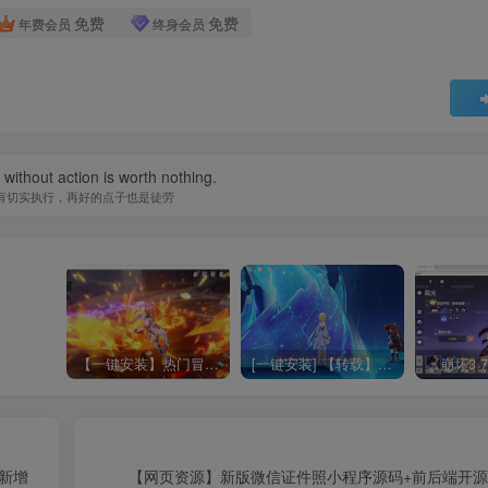
免费
免费
年费会员
终身会员
without action is worth nothing.
有切实执行，再好的点子也是徒劳
【一键安装】热门冒险策略类游戏崩坏：星穹铁道全新2.3版本一键端+一键代理+一键启动+免虚拟机
[一键安装] 【转载】原神3.4真端服务端+源码+配套客户端+详尽说明+GM工具+源码说明文件
新增
【网页资源】新版微信证件照小程序源码+前后端开源