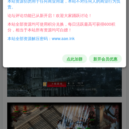
本站资源切勿用于任何商业用途，本站不对任何人的商业行为负
华丽全屏技能，超清地图，配套客户端，解压即可嗨
责。
皮！
论坛评论功能已从新开启！欢迎大家踊跃讨论！
本站全部资源均可使用积分兑换，每日活跃最高可获得600积
游戏截图：
分，相当于本站所有资源均可白嫖！
本站全部资源解压密码：www.aae.ink
点此加群
新开会员优惠