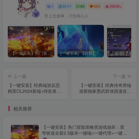
1
3111
65
524
392W+
世上无难事，只怕有心人
【一键安装】热门冒险策略类游戏崩坏：星穹铁道全新2.3版本一键端+一键代理+一键启动+免虚拟机
[一键安装] 【转载】原神3.4真端服务端+源码+配套客户端+详尽说明+GM工具+源码说明文件
上一篇
下一篇
【一键安装】经典端游反恐
【一键安装】经典传奇类端
精英OL2024新端+缔造者模
游新独家墨武群侠国漫攻速
式修复可玩
合击三职业传奇版本+武侠大
+CSOL/CSNZ/CSNS+征战
陆+散人天堂+智能假人+多
相关推荐
全明星+多版本共享
色光柱+精美时装
【一键安装】热门冒险策略类游戏崩坏：星
穹铁道全新2.3版本一键端+一键代理+一键启
动+免虚拟机