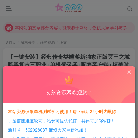
现在赞助会员享受专属折扣，详情点击此条公告。
请勿相信任何评论区广告！以免上当受骗！
本网站的文章部分内容可能来源于网络，仅供大家学习与参考，如有侵权，请联系站长QQ466107887进行删除处理。
首页
游戏分享
端游资源
正文
【一键安装】经典传奇类端游新独家正版冥王之城
暗黑复古三职业+单机登录器+配套客户端+精美时
装+超清地图+配套网站
豆豆呀
关注
2年前更新
艾尔资源网欢迎您！
0
406
149
每日活跃最高可获得600积分！所有资源可以使用
本站资源仅限单机测试学习使用！请下载后24小时内删除
积分免费兑换！
手游搭建难度较高，站长可提供代搭，具体可加Q私聊！
游戏介绍：
新群号：562028087 麻烦大家重新添加！