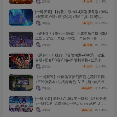
4.3W+
2年前
88
[一键安装] 【转载】原神3.4真端服务端+源码
+配套客户端+详尽说明+GM工具+源码说明
文件
2.8W+
3年前
66
《崩坏3 7.9单机一键端》养成类角色扮演3D
二次元游戏、单机一键端、全角色可用、无
限资源、附带保姆级安装教程
2.5W+
2年前
66
《原神5.0》经典3D冒险端游+Win系一键服
务端+配套PC客户端+新版割草机+全系卡池
文件
1.9W+
2年前
66
【一键安装】经典仿官梦幻西游之花好月圆
+三经脉版本+助战分角色+VIP礼包+会员卡
+剧情活动+视频搭建及其他修改资料
1.4W+
2年前
600
[一键安装] 崩坏3V1.5版本一键端启动端分享
+一键代理+免虚拟机一键启动+女武神ID+详
细指令+极简一键修改
1.4W+
3年前
100