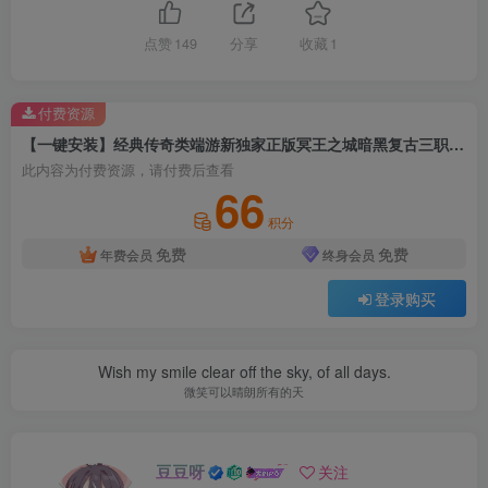
点赞
149
分享
收藏
1
付费资源
【一键安装】经典传奇类端游新独家正版冥王之城暗黑复古三职业+单机登录器+配套客户端+精美时装+超清地图+配套网站
此内容为付费资源，请付费后查看
66
积分
免费
免费
年费会员
终身会员
登录购买
Wish my smile clear off the sky, of all days.
微笑可以晴朗所有的天
豆豆呀
关注