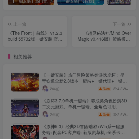
【一键安装】热门冒险策略类游戏崩坏：星穹铁道全新2.3版本一键端+一键代理+一键启动+免虚拟机
[一键安装] 【转载】原神3.4真端服务端+源码+配套客户端+详尽说明+GM工具+源码说明文件
上一篇
下一篇
《The Front｜前线》 v1.2.3
《超灵秘法社/Mind Over
build 55732版一键安装|官方
Magic v0.416版》策略模拟|
中文+开放世界+生存建造
容量4.9GB|免安装绿色中文
+融合探索、生存、建造、第
版|支持键盘.鼠标
相关推荐
一人称射击
【一键安装】热门冒险策略类游戏崩坏：星
穹铁道全新2.3版本一键端+一键代理+一键启
动+免虚拟机
4.3W+
2年前
88
《崩坏3 7.9单机一键端》养成类角色扮演3D
二次元游戏、单机一键端、全角色可用、无
限资源、附带保姆级安装教程
2.5W+
2年前
66
《原神5.0》经典3D冒险端游+Win系一键服
务端+配套PC客户端+新版割草机+全系卡池
文件