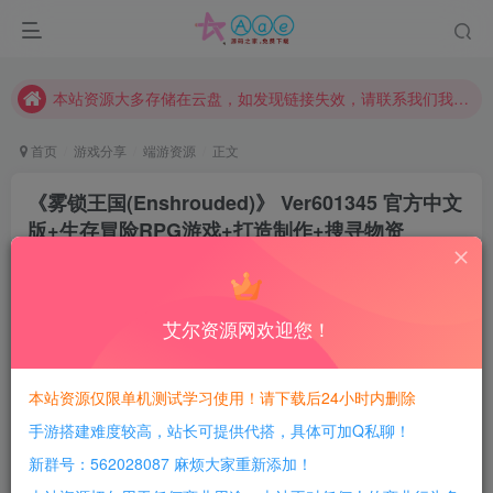
本网站的文章部分内容可能来源于网络，仅供大家学习与参考，如有侵权，请联系站长QQ466107887进行删除处理。
本站评论功能已从新开启！欢迎大家踊跃讨论！（用户每日活跃可得积分数量增加至600，加速获得更多免费资源！）
本站资源大多存储在云盘，如发现链接失效，请联系我们我们会第一时间更新。
本站一律禁止以任何方式发布或转载任何违法的相关信息，访客发现请向站长举报
首页
游戏分享
端游资源
正文
现在赞助会员享受专属折扣，详情点击此条公告。
《雾锁王国(Enshrouded)》 Ver601345 官方中文
请勿相信任何评论区广告！以免上当受骗！
版+生存冒险RPG游戏+打造制作+搜寻物资
本网站的文章部分内容可能来源于网络，仅供大家学习与参考，如有侵权，请联系站长QQ466107887进行删除处理。
豆豆呀
关注
2年前更新
0
562
140
艾尔资源网欢迎您！
每日活跃最高可获得600积分！所有资源可以使用
积分免费兑换！
本站资源仅限单机测试学习使用！请下载后24小时内删除
手游搭建难度较高，站长可提供代搭，具体可加Q私聊！
游戏介绍：
新群号：562028087 麻烦大家重新添加！
雾锁王国(Enshrouded)融合了生存、制作以及动作