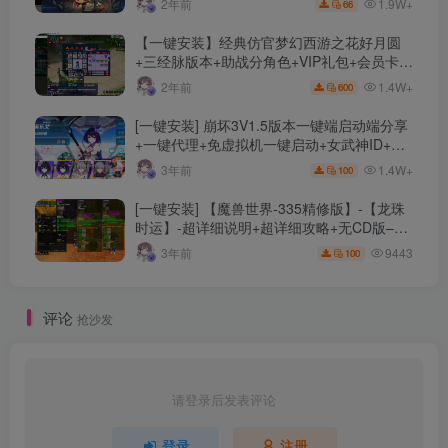
1.9W+
2年前
66
【一键安装】经典仿官梦幻西游之花好月圆
+三经脉版本+助战分角色+VIP礼包+会员卡
+剧情活动+视频搭建及其他修改资料
1.4W+
2年前
600
[一键安装] 崩坏3V1.5版本一键端启动端分享
+一键代理+免虚拟机一键启动+女武神ID+详
细指令+极简一键修改
1.4W+
3年前
100
[一键安装] 【魔兽世界-335精修版】-【龙珠
时运】-超详细说明+超详细攻略+无CD版–精
修版本-站长推荐+站长亲测
9443
3年前
100
评论
抢沙发
请登录后发表评论
登录
注册