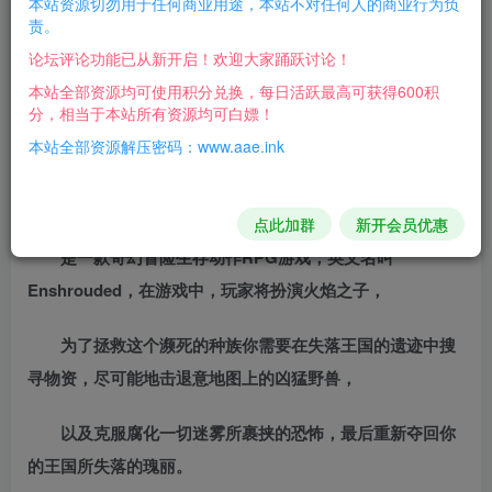
本站资源切勿用于任何商业用途，本站不对任何人的商业行为负
责。
RPG战斗，游戏背景设定在了一个基于体素构筑的辽阔大
论坛评论功能已从新开启！欢迎大家踊跃讨论！
陆。
本站全部资源均可使用积分兑换，每日活跃最高可获得600积
分，相当于本站所有资源均可白嫖！
无论是攀登山脉还是跨越沙漠，你将可以在这个开放世
本站全部资源解压密码：www.aae.ink
界中自由选择前进的方向并塑造自己的命运。
游戏概述：
点此加群
新开会员优惠
是一款奇幻冒险生存动作RPG游戏，英文名叫
Enshrouded，在游戏中，玩家将扮演火焰之子，
为了拯救这个濒死的种族你需要在失落王国的遗迹中搜
寻物资，尽可能地击退意地图上的凶猛野兽，
以及克服腐化一切迷雾所裹挟的恐怖，最后重新夺回你
的王国所失落的瑰丽。