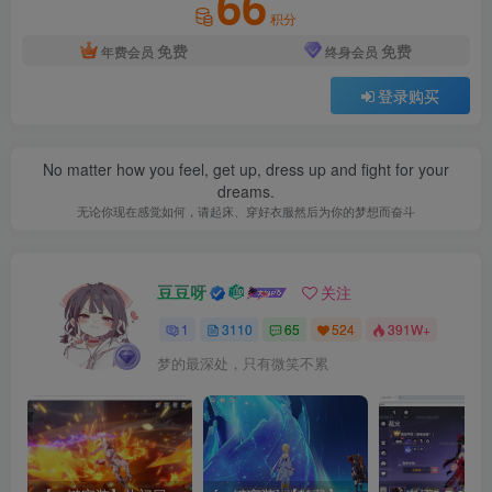
66
积分
免费
免费
年费会员
终身会员
登录购买
No matter how you feel, get up, dress up and fight for your
dreams.
无论你现在感觉如何，请起床、穿好衣服然后为你的梦想而奋斗
豆豆呀
关注
1
3110
65
524
391W+
梦的最深处，只有微笑不累