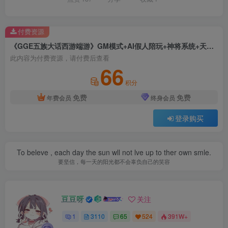
付费资源
《GGE五族大话西游端游》GM模式+AI假人陪玩+神将系统+天演策系统+详细教程+单机一键端
此内容为付费资源，请付费后查看
66
积分
免费
免费
年费会员
终身会员
登录购买
To beleve , each day the sun wll not lve up to ther own smle.
要坚信，每一天的阳光都不会辜负自己的笑容
豆豆呀
关注
1
3110
65
524
391W+