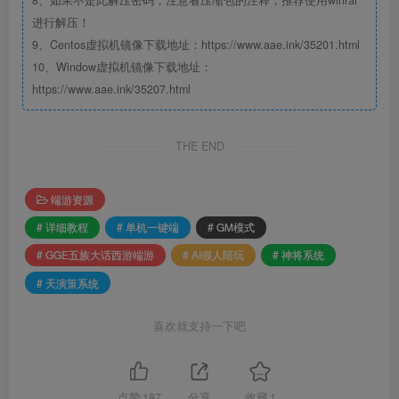
8、如果不是此解压密码，注意看压缩包的注释，推荐使用winrar
进行解压！
9、Centos虚拟机镜像下载地址：https://www.aae.ink/35201.html
10、Window虚拟机镜像下载地址：
https://www.aae.ink/35207.html
THE END
端游资源
# 详细教程
# 单机一键端
# GM模式
# GGE五族大话西游端游
# AI假人陪玩
# 神将系统
# 天演策系统
喜欢就支持一下吧
点赞
187
分享
收藏
1