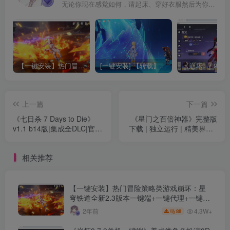
无论你现在感觉如何，请起床、穿好衣服然后为你的梦想而奋斗
【一键安装】热门冒险策略类游戏崩坏：星穹铁道全新2.3版本一键端+一键代理+一键启动+免虚拟机
[一键安装] 【转载】原神3.4真端服务端+源码+配套客户端+详尽说明+GM工具+源码说明文件
上一篇
下一篇
《七日杀 7 Days to Die》
《星门之百倍神器》完整版
v1.1 b14版|集成全DLC|官方
下载 | 独立运行 | 精美界面 |
中文|简单攻略|百度云盘下载
详细安装指南 | GEE引擎支
持 | 传奇类游戏一键启动
相关推荐
【一键安装】热门冒险策略类游戏崩坏：星
穹铁道全新2.3版本一键端+一键代理+一键启
动+免虚拟机
4.3W+
2年前
88