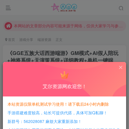
请勿相信任何评论区广告！以免上当受骗！
本网站的文章部分内容可能来源于网络，仅供大家学习与参考，如有侵权，请联系站长QQ466107887进行删除处理。
本站评论功能已从新开启！欢迎大家踊跃讨论！（用户每日活跃可得积分数量增加至600，加速获得更多免费资源！）
首页
游戏分享
端游资源
正文
本站资源大多存储在云盘，如发现链接失效，请联系我们我们会第一时间更新。
本站一律禁止以任何方式发布或转载任何违法的相关信息，访客发现请向站长举报
《GGE五族大话西游端游》GM模式+AI假人陪玩
+神将系统+天演策系统+详细教程+单机一键端
现在赞助会员享受专属折扣，详情点击此条公告。
请勿相信任何评论区广告！以免上当受骗！
豆豆呀
关注
2年前更新
本网站的文章部分内容可能来源于网络，仅供大家学习与参考，如有侵权，请联系站长QQ466107887进行删除处理。
2
677
187
艾尔资源网欢迎您！
每日活跃最高可获得600积分！所有资源可以使用
积分免费兑换！
本站资源仅限单机测试学习使用！请下载后24小时内删除
手游搭建难度较高，站长可提供代搭，具体可加Q私聊！
游戏介绍：
新群号：562028087 麻烦大家重新添加！
《GGE五族大话西游端游》全方位体验：单机一键端