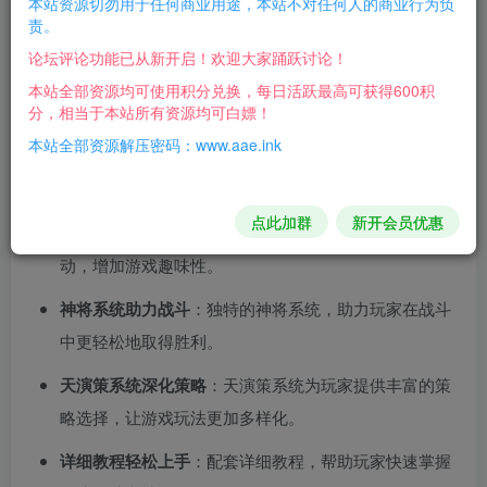
本站资源切勿用于任何商业用途，本站不对任何人的商业行为负
责。
+多元特色系统
论坛评论功能已从新开启！欢迎大家踊跃讨论！
一键端便捷体验
‌：GGE五族大话西游端游提供一键即玩
本站全部资源均可使用积分兑换，每日活跃最高可获得600积
分，相当于本站所有资源均可白嫖！
的单机版，轻松享受游戏乐趣。
本站全部资源解压密码：www.aae.ink
GM模式自由操控
‌：内置GM工具，让玩家在游戏中拥有
更多自由度和控制权。
点此加群
新开会员优惠
AI假人陪玩互动
‌：AI假人系统，为玩家提供陪伴和互
动，增加游戏趣味性。
神将系统助力战斗
‌：独特的神将系统，助力玩家在战斗
中更轻松地取得胜利。
天演策系统深化策略
‌：天演策系统为玩家提供丰富的策
略选择，让游戏玩法更加多样化。
详细教程轻松上手
‌：配套详细教程，帮助玩家快速掌握