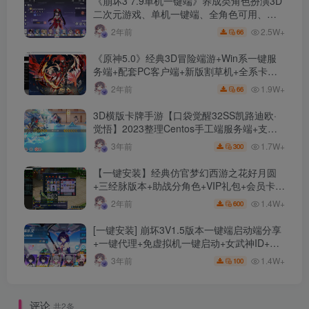
《崩坏3 7.9单机一键端》养成类角色扮演3D
二次元游戏、单机一键端、全角色可用、无
限资源、附带保姆级安装教程
2.5W+
2年前
66
《原神5.0》经典3D冒险端游+Win系一键服
务端+配套PC客户端+新版割草机+全系卡池
文件
1.9W+
2年前
66
3D横版卡牌手游【口袋觉醒32SS凯路迪欧·
觉悟】2023整理Centos手工端服务端+支付
对接+安卓苹果双端+运营后台+GM授权后台
1.7W+
3年前
300
+代理后台
【一键安装】经典仿官梦幻西游之花好月圆
+三经脉版本+助战分角色+VIP礼包+会员卡
+剧情活动+视频搭建及其他修改资料
1.4W+
2年前
600
[一键安装] 崩坏3V1.5版本一键端启动端分享
+一键代理+免虚拟机一键启动+女武神ID+详
细指令+极简一键修改
1.4W+
3年前
100
评论
共2条