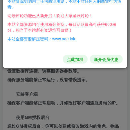
本站资源切勿用于任何商业用途，本站不对任何人的商业行为负
责。
文件！
论坛评论功能已从新开启！欢迎大家踊跃讨论！
准备工作
本站全部资源均可使用积分兑换，每日活跃最高可获得600积
分，相当于本站所有资源均可白嫖！
我们已为你准备好相关软件，并打包到压缩包内！
本站全部资源解压密码：www.aae.ink
下载并解压上述提到的所有文件。
配置服务端
点此加群
新开会员优惠
根据详细搭建教程中的步骤，逐步配置服务端。这通常包括
设置数据库连接、调整服务器参数等。
确保服务端能够正常运行，没有错误提示。
安装客户端
确保客户端能够正常启动，并修改好客户端连服务端的IP。
使用GM授权后台
通过GM授权后台，你可以创建或修改游戏内的角色、物品