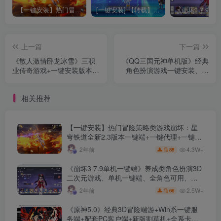
【一键安装】热门冒险策略类游戏崩坏：星穹铁道全新2.3版本一键端+一键代理+一键启动+免虚拟机
[一键安装] 【转载】原神3.4真端服务端+源码+配套客户端+详尽说明+GM工具+源码说明文件
上一篇
下一篇
《散人激情卧龙冰雪》三职
《QQ三国元神单机版》经典
业传奇游戏+一键安装版本
角色扮演游戏一键安装、全
+含假人系统及多色光柱特效
明文数值修改、无限资源
+探索通天之路与九层妖塔
相关推荐
+采用GOM引擎
【一键安装】热门冒险策略类游戏崩坏：星
穹铁道全新2.3版本一键端+一键代理+一键启
动+免虚拟机
4.3W+
2年前
88
《崩坏3 7.9单机一键端》养成类角色扮演3D
二次元游戏、单机一键端、全角色可用、无
限资源、附带保姆级安装教程
2.5W+
2年前
66
《原神5.0》经典3D冒险端游+Win系一键服
务端+配套PC客户端+新版割草机+全系卡池