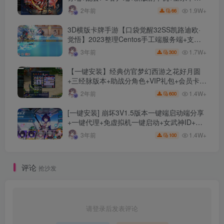
文件
1.9W+
2年前
66
3D横版卡牌手游【口袋觉醒32SS凯路迪欧·
觉悟】2023整理Centos手工端服务端+支付
对接+安卓苹果双端+运营后台+GM授权后台
1.7W+
3年前
300
+代理后台
【一键安装】经典仿官梦幻西游之花好月圆
+三经脉版本+助战分角色+VIP礼包+会员卡
+剧情活动+视频搭建及其他修改资料
1.4W+
2年前
600
[一键安装] 崩坏3V1.5版本一键端启动端分享
+一键代理+免虚拟机一键启动+女武神ID+详
细指令+极简一键修改
1.4W+
3年前
100
评论
抢沙发
请登录后发表评论