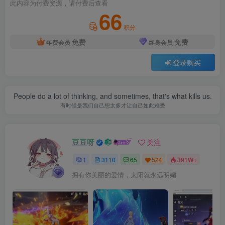
此内容为付费资源，请付费后查看
66
积分
免费
免费
年费会员
终身会员
登录购买
People do a lot of thinking, and sometimes, that's what kills us.
有时候是我们自己想太多才让自己如此难受
豆豆呀
关注
1
3110
65
524
391W+
拥有你美丽的爱情，太阳就永远明媚