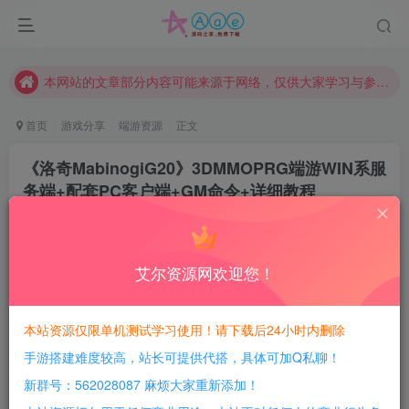
现在赞助会员享受专属折扣，详情点击此条公告。
请勿相信任何评论区广告！以免上当受骗！
本网站的文章部分内容可能来源于网络，仅供大家学习与参考，如有侵权，请联系站长QQ466107887进行删除处理。
首页
游戏分享
端游资源
正文
《洛奇MabinogiG20》3DMMOPRG端游WIN系服
务端+配套PC客户端+GM命令+详细教程
豆豆呀
关注
2年前更新
0
667
159
艾尔资源网欢迎您！
每日活跃最高可获得600积分！所有资源可以使用
积分免费兑换！
本站资源仅限单机测试学习使用！请下载后24小时内删除
手游搭建难度较高，站长可提供代搭，具体可加Q私聊！
游戏介绍：
新群号：562028087 麻烦大家重新添加！
此游戏包含了GM工具视频使用教程，注意看压缩包内