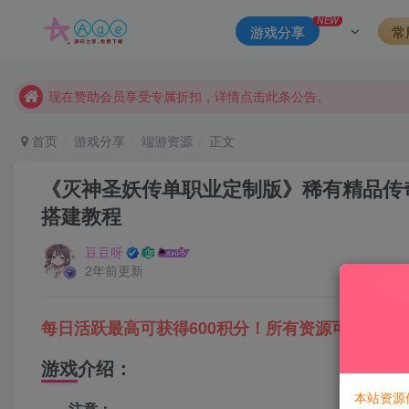
本站资源大多存储在云盘，如发现链接失效，请联系我们我们会
NEW
游戏分享
常
本站一律禁止以任何方式发布或转载任何违法的相关信息，访客
现在赞助会员享受专属折扣，详情点击此条公告。
请勿相信任何评论区广告！以免上当受骗！
本网站的文章部分内容可能来源于网络，仅供大家学习与参考，如有
首页
游戏分享
端游资源
正文
《灭神圣妖传单职业定制版》稀有精品传奇P
搭建教程
豆豆呀
2年前更新
每日活跃最高可获得600积分！所有资源可以使用
游戏介绍：
本站资源
注意：