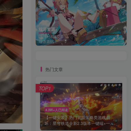
端游资源
1458篇文章
端游源码
热门文章
TOP1
4.3W+人已阅读
【一键安装】热门冒险策略类游戏崩
坏：星穹铁道全新2.3版本一键端+一...