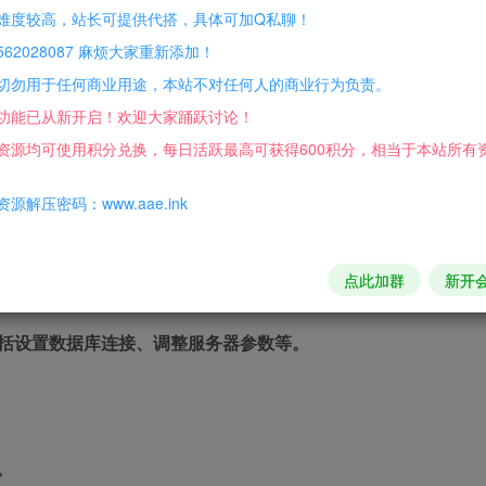
难度较高，站长可提供代搭，具体可加Q私聊！
62028087 麻烦大家重新添加！
切勿用于任何商业用途，本站不对任何人的商业行为负责。
功能已从新开启！欢迎大家踊跃讨论！
资源均可使用积分兑换，每日活跃最高可获得600积分，相当于本站所有
源解压密码：www.aae.ink
点此加群
新开
括设置数据库连接、调整服务器参数等。
。