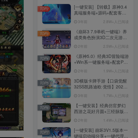
[一键安装] 【转载】原神3.4
TOP2
真端服务端+源码+配套客户
端+详尽说明+GM工具+源码
3年前
2.8W+人已阅读
说明文件
《崩坏3 7.9单机一键端》养
TOP3
成类角色扮演3D二次元游
戏、单机一键端、全角色可
2年前
2.5W+人已阅读
用、无限资源、附带保姆级
安装教程
《原神5.0》经典3D冒险端游
TOP4
+Win系一键服务端+配套PC
客户端+新版割草机+全系卡
2年前
1.9W+人已阅读
池文件
3D横版卡牌手游【口袋觉醒
TOP5
32SS凯路迪欧·觉悟】2023
整理Centos手工端服务端
3年前
1.7W+人已阅读
+支付对接+安卓苹果双端+运
营后台+GM授权后台+代理
【一键安装】经典仿官梦幻
TOP6
后台
西游之花好月圆+三经脉版本
+助战分角色+VIP礼包+会员
2年前
1.4W+人已阅读
卡+剧情活动+视频搭建及其
他修改资料
[一键安装] 崩坏3V1.5版本一
TOP7
键端启动端分享+一键代理