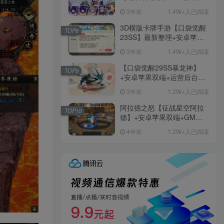
+免虚拟机一键启动+女武神
3年前
1.4W+人已阅读
ID+详细指令+极简一键修改
3D横版卡牌手游【口袋觉醒
TOP8
23SS】最新整理+安卓苹果
双端+运营后台+GM后台+详
3年前
1.4W+人已阅读
细搭建教程
【口袋觉醒29SS暴龙神】
TOP9
+安卓苹果双端+运营后台
+GM授权后台+ubuntu学习
3年前
1.2W+人已阅读
端
阿拉德之怒【征战星空阿拉
TOP10
德】+安卓苹果双端+GM授
权后台+运营后台+活动全开
4年前
1.2W+人已阅读
+详细教程