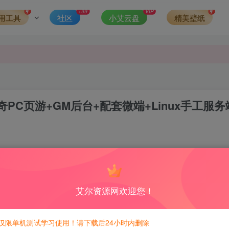
第一时间更新。
+99
VIP
用工具
社区
小艾云盘
精美壁纸
发现请向站长举报
侵权，请联系站长QQ466107887进行删除处理。
C页游+GM后台+配套微端+Linux手工服务
2
8
积分免费兑换！
艾尔资源网欢迎您！
仅限单机测试学习使用！请下载后24小时内删除