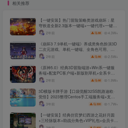
相关推荐
奇一键端+GEE引擎
【一键安装】热门冒险策略类游戏崩坏：星
穹铁道全新2.3版本一键端+一键代理+一键启
动+免虚拟机
4.3W+
2年前
88
《崩坏3 7.9单机一键端》养成类角色扮演3D
二次元游戏、单机一键端、全角色可用、无
限资源、附带保姆级安装教程
2.5W+
2年前
66
《原神5.0》经典3D冒险端游+Win系一键服
务端+配套PC客户端+新版割草机+全系卡池
文件
1.9W+
2年前
66
3D横版卡牌手游【口袋觉醒32SS凯路迪欧·
觉悟】2023整理Centos手工端服务端+支付
对接+安卓苹果双端+运营后台+GM授权后台
1.7W+
3年前
300
+代理后台
【一键安装】经典仿官梦幻西游之花好月圆
+三经脉版本+助战分角色+VIP礼包+会员卡
+剧情活动+视频搭建及其他修改资料
1.4W+
2年前
600