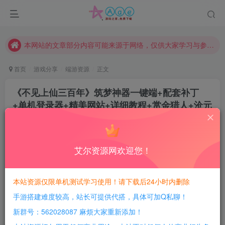
现在赞助会员享受专属折扣，详情点击此条公告。
请勿相信任何评论区广告！以免上当受骗！
本网站的文章部分内容可能来源于网络，仅供大家学习与参考，如有侵权，请联系站长QQ466107887进行删除处理。
首页
游戏分享
端游资源
正文
《不见上仙三百年》筑梦神器一键端+配套补丁
+单机登录器+精美网站+详细教程+赏金猎人+沧元
秘境+传奇一键端+GEE引擎
豆豆呀
关注
2年前更新
艾尔资源网欢迎您！
0
485
112
每日活跃最高可获得600积分！所有资源可以使用
本站资源仅限单机测试学习使用！请下载后24小时内删除
积分免费兑换！
手游搭建难度较高，站长可提供代搭，具体可加Q私聊！
游戏介绍：
新群号：562028087 麻烦大家重新添加！