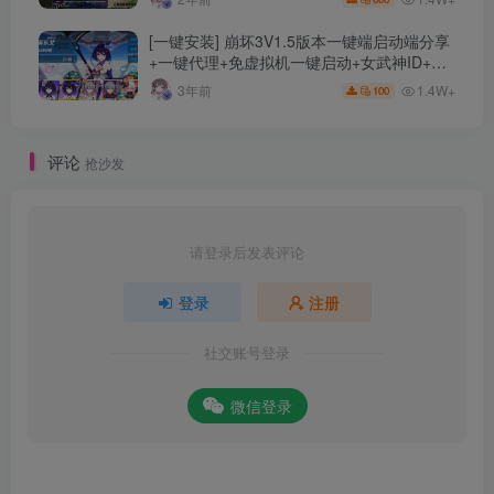
[一键安装] 崩坏3V1.5版本一键端启动端分享
+一键代理+免虚拟机一键启动+女武神ID+详
细指令+极简一键修改
1.4W+
3年前
100
评论
抢沙发
请登录后发表评论
登录
注册
社交账号登录
微信登录