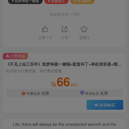
# 筑梦神器一键端
# 赏金猎人
# 沧元秘境
喜欢就支持一下吧
点赞
112
分享
收藏
2
付费资源
《不见上仙三百年》筑梦神器一键端+配套补丁+单机登录器+精美网站+详细教程+赏金猎人+沧元秘境+传奇一键端+GEE引擎
此内容为付费资源，请付费后查看
66
积分
免费
免费
年费会员
终身会员
登录购买
Life, there will always be the unexpected warmth and the