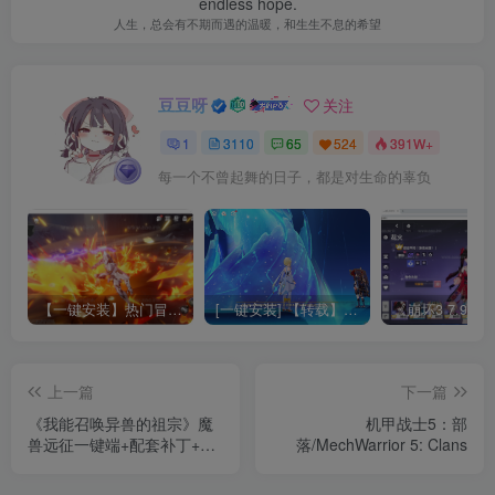
endless hope.
人生，总会有不期而遇的温暖，和生生不息的希望
豆豆呀
关注
1
3110
65
524
391W+
每一个不曾起舞的日子，都是对生命的辜负
【一键安装】热门冒险策略类游戏崩坏：星穹铁道全新2.3版本一键端+一键代理+一键启动+免虚拟机
[一键安装] 【转载】原神3.4真端服务端+源码+配套客户端+详尽说明+GM工具+源码说明文件
上一篇
下一篇
《我能召唤异兽的祖宗》魔
机甲战士5：部
兽远征一键端+配套补丁+单
落/MechWarrior 5: Clans
机登录器+精美网站+详细教
程+宠物系统+BUFF玩法+传