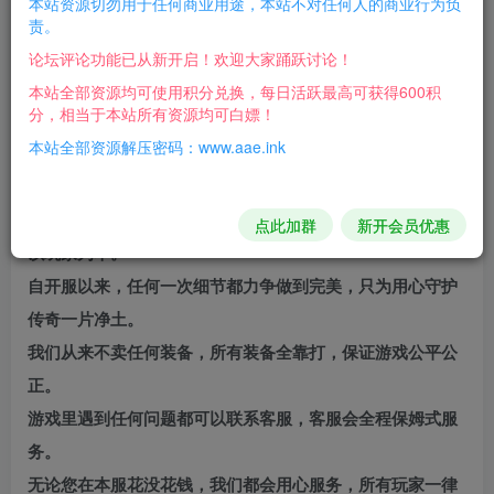
本站资源切勿用于任何商业用途，本站不对任何人的商业行为负
游戏礼包码:20166
责。
首先感谢您选择了筑梦网络旗下最新沧元图传奇，一路同
论坛评论功能已从新开启！欢迎大家踊跃讨论！
行， 感谢有你。
本站全部资源均可使用积分兑换，每日活跃最高可获得600积
分，相当于本站所有资源均可白嫖！
本次更新特色:全网最强看脸游戏，- 款可以真正玩的传奇。
本站全部资源解压密码：www.aae.ink
三天合区，全民BOSS,散人追梦，地图无门槛，真正纯散人
服。
筑梦团队对于游戏的理解不同于其他服，我们的核心理念是
点此加群
新开会员优惠
以玩家为本。
自开服以来，任何一次细节都力争做到完美，只为用心守护
传奇一片净土。
我们从来不卖任何装备，所有装备全靠打，保证游戏公平公
正。
游戏里遇到任何问题都可以联系客服，客服会全程保姆式服
务。
无论您在本服花没花钱，我们都会用心服务，所有玩家一律