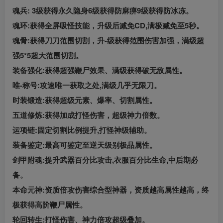
魂兵: 3级获得永久隐身6级获得防麻痹9级获得防冰冻。
魂环:获得全屏吸怪技能，升级后减免CD,满极减免至5秒。
魂骨:获得刀刀范围切割，升-级获得范围伤害加强，满级超
强5*5超大范围切割。
装备强化:获得超强鞭尸效果、满级获得破无敌属性。
唯-称号:攻速唯一获取之处,满级几乎无限刀。
时装锻造:获得超级元素、爆率、切割属性。
五道修炼:获得加成打怪伤害，超级神力倍数。
运项链:固定切割比例提升,打怪神级辅助。
装备鉴定:最高可鉴定至逆天级别极品属性。
剑甲附魂:提升武器百分比攻击,衣服百分比生命,中后期必
备。
本命元神:资质倍攻伤害综合型神器，资质越高属性越高，终
极获得高阶鞭尸属性。
轮回转生:打怪伤害、神力倍攻超级叠加。