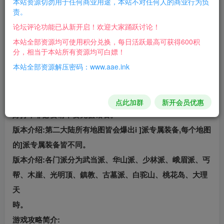
本站资源切勿用于任何商业用途，本站不对任何人的商业行为负
游戏礼包码:20166
责。
采用热血传奇17周年完整客户端测试。
论坛评论功能已从新开启！欢迎大家踊跃讨论！
版本介绍:游戏各方面平衡，同时保证了非R、打金玩家也能
本站全部资源均可使用积分兑换，每日活跃最高可获得600积
分，相当于本站所有资源均可白嫖！
参与激情打宝。
本站全部资源解压密码：www.aae.ink
版本介绍:本服装备等阶可以依靠装备所带切割数值来分辨，
切割数值越高等阶越高。
版本介绍:本服还有近300件钻石回收件及千件首爆钻石非常
点此加群
新开会员优惠
好打，非必要请不要充值钻石。
版本介绍:第二大陆所有地图皆会爆出i ]派专属装备,每个地图
的]派专属装备皆不同。
版本介绍:各门派分为武当派、华山派、少林派、峨眉派、丐
帮、木崖、光明顶、鎮教、古墓派、白驼山、桃花岛、大理
天
時。
游戏攻略简介: