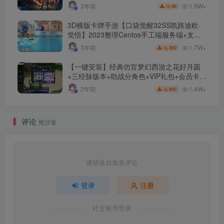
文件
1.9W+
2年前
66
3D横版卡牌手游【口袋觉醒32SS凯路迪欧·
觉悟】2023整理Centos手工端服务端+支付
对接+安卓苹果双端+运营后台+GM授权后台
1.7W+
3年前
300
+代理后台
【一键安装】经典仿官梦幻西游之花好月圆
+三经脉版本+助战分角色+VIP礼包+会员卡
+剧情活动+视频搭建及其他修改资料
1.4W+
2年前
600
评论
抢沙发
请登录后发表评论
登录
注册
社交账号登录