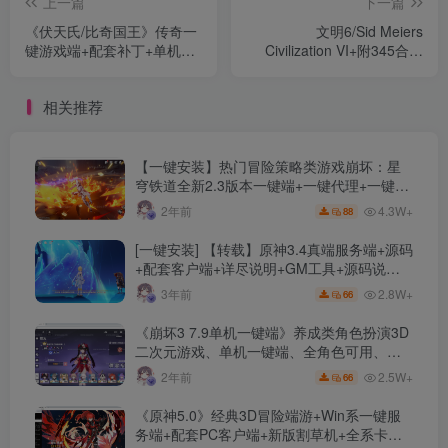
上一篇
下一篇
《伏天氏/比奇国王》传奇一
文明6/Sid Meiers
键游戏端+配套补丁+单机登
Civilization VI+附345合集
录器+精美网站+详细教程
+大量DLC
+一键安装+新Gom引擎
相关推荐
【一键安装】热门冒险策略类游戏崩坏：星
穹铁道全新2.3版本一键端+一键代理+一键启
动+免虚拟机
4.3W+
2年前
88
[一键安装] 【转载】原神3.4真端服务端+源码
+配套客户端+详尽说明+GM工具+源码说明
文件
2.8W+
3年前
66
《崩坏3 7.9单机一键端》养成类角色扮演3D
二次元游戏、单机一键端、全角色可用、无
限资源、附带保姆级安装教程
2.5W+
2年前
66
《原神5.0》经典3D冒险端游+Win系一键服
务端+配套PC客户端+新版割草机+全系卡池