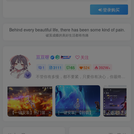
登录购买
Behind every beautiful life, there has been some kind of pain.
破茧成蝶的美好生活都有伤痛
豆豆呀
关注
1
3111
65
524
392W+
不管你有多慢，都不要紧，只要你有决心，你最终都会到达想去的地方
【一键安装】热门冒险策略类游戏崩坏：星穹铁道全新2.3版本一键端+一键代理+一键启动+免虚拟机
[一键安装] 【转载】原神3.4真端服务端+源码+配套客户端+详尽说明+GM工具+源码说明文件