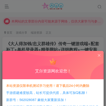
现在赞助会员享受专属折扣，详情点击此条公告。
请勿相信任何评论区广告！以免上当受骗！
本网站的文章部分内容可能来源于网络，仅供大家学习与参考，如有侵权，请联系站长QQ466107887进行删除处理。
首页
游戏分享
端游资源
正文
《大人得加钱/忠义群雄传》传奇一键游戏端+配套
补丁+单机登录器+精美网站+详细教程+一键安装
+新Gom引擎
豆豆呀
关注
2年前更新
艾尔资源网欢迎您！
0
529
57
每日活跃最高可获得600积分！所有资源可以使用
本站资源仅限单机测试学习使用！请下载后24小时内删除
积分免费兑换！
手游搭建难度较高，站长可提供代搭，具体可加Q私聊！
游戏介绍：
新群号：562028087 麻烦大家重新添加！