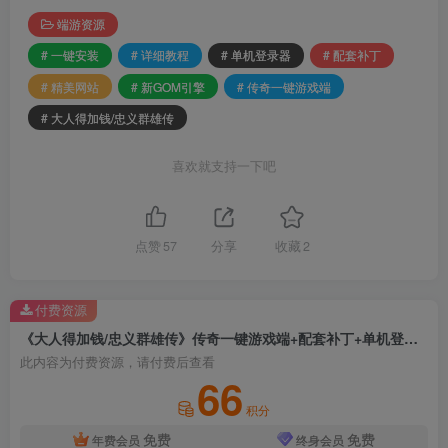
端游资源
# 一键安装
# 详细教程
# 单机登录器
# 配套补丁
# 精美网站
# 新GOM引擎
# 传奇一键游戏端
# 大人得加钱/忠义群雄传
喜欢就支持一下吧
点赞
57
分享
收藏
2
付费资源
《大人得加钱/忠义群雄传》传奇一键游戏端+配套补丁+单机登录器+精美网站+详细教程+一键安装+新Gom引擎
此内容为付费资源，请付费后查看
66
积分
免费
免费
年费会员
终身会员