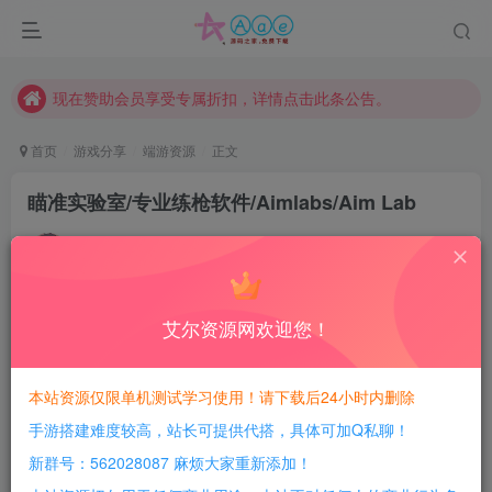
本站一律禁止以任何方式发布或转载任何违法的相关信息，访客发现请向站长举报
现在赞助会员享受专属折扣，详情点击此条公告。
请勿相信任何评论区广告！以免上当受骗！
本网站的文章部分内容可能来源于网络，仅供大家学习与参考，如有侵权，请联系站长QQ466107887进行删除处理。
首页
游戏分享
端游资源
正文
瞄准实验室/专业练枪软件/Aimlabs/Aim Lab
豆豆呀
关注
2年前更新
0
891
54
艾尔资源网欢迎您！
每日活跃最高可获得600积分！所有资源可以使用
积分免费兑换！
本站资源仅限单机测试学习使用！请下载后24小时内删除
游戏介绍：
手游搭建难度较高，站长可提供代搭，具体可加Q私聊！
Aim Lab一款受上千万用户青睐的专业练枪软件，产品
新群号：562028087 麻烦大家重新添加！
适用于所有职业和非职业玩家。我们使用尖端的科技和技术