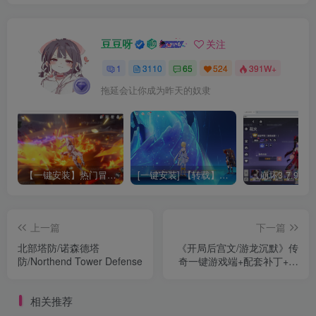
豆豆呀
关注
1
3110
65
524
391W+
拖延会让你成为昨天的奴隶
【一键安装】热门冒险策略类游戏崩坏：星穹铁道全新2.3版本一键端+一键代理+一键启动+免虚拟机
[一键安装] 【转载】原神3.4真端服务端+源码+配套客户端+详尽说明+GM工具+源码说明文件
上一篇
下一篇
北部塔防/诺森德塔
《开局后宫文/游龙沉默》传
防/Northend Tower Defense
奇一键游戏端+配套补丁+单
机登录器+精美网站+详细教
程+一键安装+新Gom引擎
相关推荐