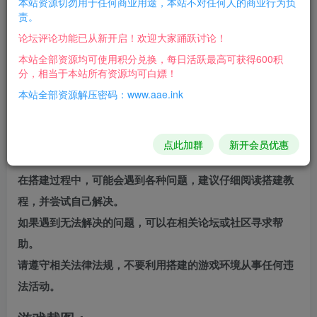
本站资源切勿用于任何商业用途，本站不对任何人的商业行为负
责。
分析优化您的优势和劣势，为您建立更加有效的FPS/TPS训
论坛评论功能已从新开启！欢迎大家踊跃讨论！
练方案，并且软件全部免费！赶快加入我们的训练行列吧！
本站全部资源均可使用积分兑换，每日活跃最高可获得600积
版本介绍
分，相当于本站所有资源均可白嫖！
本站全部资源解压密码：www.aae.ink
Build.16506787|容量15.7GB|官方简体中文|支持键盘.鼠
标.手柄
点此加群
新开会员优惠
注意事项
在搭建过程中，可能会遇到各种问题，建议仔细阅读搭建教
程，并尝试自己解决。
如果遇到无法解决的问题，可以在相关论坛或社区寻求帮
助。
请遵守相关法律法规，不要利用搭建的游戏环境从事任何违
法活动。