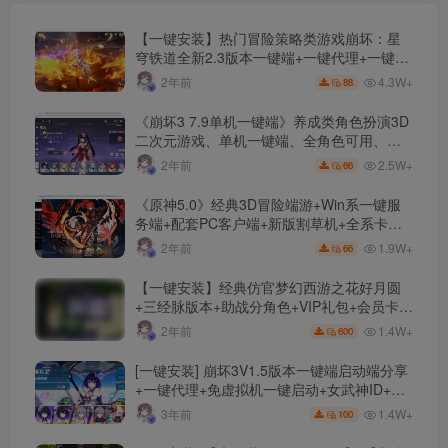
【一键安装】热门冒险策略类游戏崩坏：星
穹铁道全新2.3版本一键端+一键代理+一键启
动+免虚拟机
4.3W+
2年前
88
《崩坏3 7.9单机一键端》养成类角色扮演3D
二次元游戏、单机一键端、全角色可用、无
限资源、附带保姆级安装教程
2.5W+
2年前
66
《原神5.0》经典3D冒险端游+Win系一键服
务端+配套PC客户端+新版割草机+全系卡池
文件
1.9W+
2年前
66
【一键安装】经典仿官梦幻西游之花好月圆
+三经脉版本+助战分角色+VIP礼包+会员卡
+剧情活动+视频搭建及其他修改资料
1.4W+
2年前
600
[一键安装] 崩坏3V1.5版本一键端启动端分享
+一键代理+免虚拟机一键启动+女武神ID+详
细指令+极简一键修改
1.4W+
3年前
100