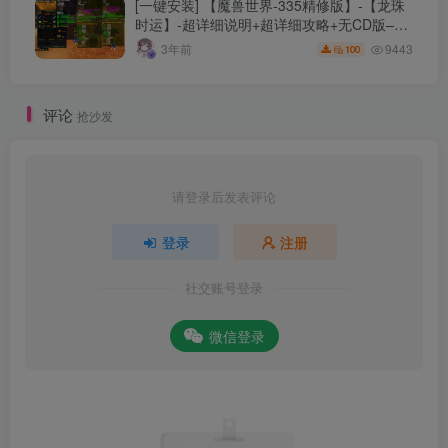
[一键安装] 【魔兽世界-335精修版】-【龙珠
时运】-超详细说明+超详细攻略+无CD版–精
修版本-站长推荐+站长亲测
9443
3年前
100
评论
抢沙发
请登录后发表评论
登录
注册
社交账号登录
微信登录