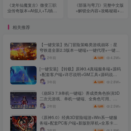
《龙年仙魔复古》微变三职
《部落与弯刀》完整中文版
业传奇版本+AI假人+TJ插件
+解锁全内容+攻略秘籍+一
+自动回收+GOM引擎+单机
键安装版
一键安装+配套网站
相关推荐
【一键安装】热门冒险策略类游戏崩坏：星
穹铁道全新2.3版本一键端+一键代理+一键启
动+免虚拟机
4.3W+
2年前
88
[一键安装] 【转载】原神3.4真端服务端+源码
+配套客户端+详尽说明+GM工具+源码说明
文件
2.8W+
3年前
66
《崩坏3 7.9单机一键端》养成类角色扮演3D
二次元游戏、单机一键端、全角色可用、无
限资源、附带保姆级安装教程
2.5W+
2年前
66
《原神5.0》经典3D冒险端游+Win系一键服
务端+配套PC客户端+新版割草机+全系卡池
文件
1.9W+
2年前
66