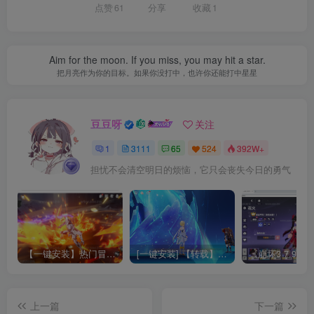
点赞
61
分享
收藏
1
Aim for the moon. If you miss, you may hit a star.
把月亮作为你的目标。如果你没打中，也许你还能打中星星
豆豆呀
关注
1
3111
65
524
392W+
担忧不会清空明日的烦恼，它只会丧失今日的勇气
【一键安装】热门冒险策略类游戏崩坏：星穹铁道全新2.3版本一键端+一键代理+一键启动+免虚拟机
[一键安装] 【转载】原神3.4真端服务端+源码+配套客户端+详尽说明+GM工具+源码说明文件
上一篇
下一篇