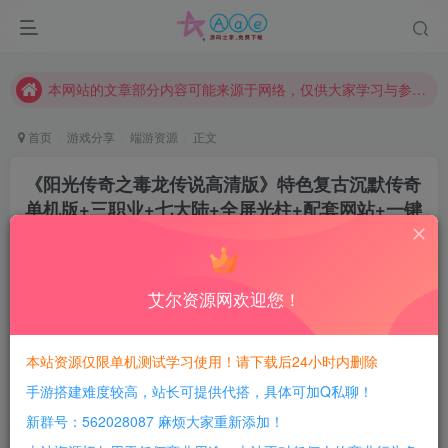
现在赞助会员享受专属折扣，详情点击此条公告。
请勿相信任何评论区广告！以免上当受骗！
本网站的文章部分内容可能来源于网络，仅供大家学习与参考，如有侵权，请联系站长QQ466107887进行删除处理。
首页
游戏分享
端游资源
正文
《阳光传奇之毒龙传说高清版》特色复古沉默传奇
单机版+三职业+七大陆+全屏光柱+配套网站+一键
安装+翎风引擎
豆豆呀
关注
2年前更新
艾尔资源网欢迎您！
1
499
61
每日活跃最高可获得600积分！所有资源可以使用
本站资源仅限单机测试学习使用！请下载后24小时内删除
积分免费兑换！
手游搭建难度较高，站长可提供代搭，具体可加Q私聊！
游戏介绍：
新群号：562028087 麻烦大家重新添加！