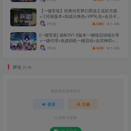
【一键安装】经典仿官梦幻西游之花好月圆
+三经脉版本+助战分角色+VIP礼包+会员卡
+剧情活动+视频搭建及其他修改资料
1.4W+
2年前
600
[一键安装] 崩坏3V1.5版本一键端启动端分享
+一键代理+免虚拟机一键启动+女武神ID+详
细指令+极简一键修改
1.4W+
3年前
100
评论
共1条
请登录后发表评论
登录
注册
社交账号登录