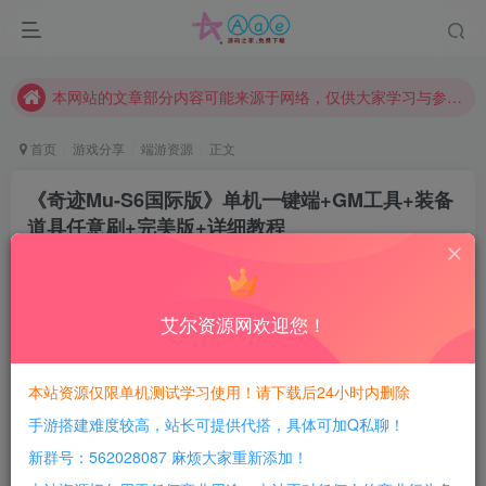
请勿相信任何评论区广告！以免上当受骗！
本网站的文章部分内容可能来源于网络，仅供大家学习与参考，如有侵权，请联系站长QQ466107887进行删除处理。
本站评论功能已从新开启！欢迎大家踊跃讨论！（用户每日活跃可得积分数量增加至600，加速获得更多免费资源！）
本站资源大多存储在云盘，如发现链接失效，请联系我们我们会第一时间更新。
首页
游戏分享
端游资源
正文
本站一律禁止以任何方式发布或转载任何违法的相关信息，访客发现请向站长举报
《奇迹Mu-S6国际版》单机一键端+GM工具+装备
现在赞助会员享受专属折扣，详情点击此条公告。
道具任意刷+完美版+详细教程
请勿相信任何评论区广告！以免上当受骗！
豆豆呀
关注
本网站的文章部分内容可能来源于网络，仅供大家学习与参考，如有侵权，请联系站长QQ466107887进行删除处理。
2年前更新
0
699
194
艾尔资源网欢迎您！
每日活跃最高可获得600积分！所有资源可以使用
积分免费兑换！
本站资源仅限单机测试学习使用！请下载后24小时内删除
手游搭建难度较高，站长可提供代搭，具体可加Q私聊！
游戏介绍：
新群号：562028087 麻烦大家重新添加！
游戏版本：奇迹Mu-S6单机版完美版【精品稀有完整