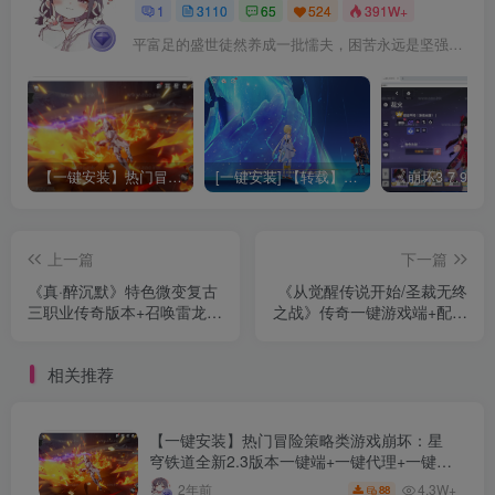
1
3110
65
524
391W+
平富足的盛世徒然养成一批懦夫，困苦永远是坚强之母
【一键安装】热门冒险策略类游戏崩坏：星穹铁道全新2.3版本一键端+一键代理+一键启动+免虚拟机
[一键安装] 【转载】原神3.4真端服务端+源码+配套客户端+详尽说明+GM工具+源码说明文件
上一篇
下一篇
《真·醉沉默》特色微变复古
《从觉醒传说开始/圣裁无终
三职业传奇版本+召唤雷龙
之战》传奇一键游戏端+配套
+召唤狂暴骷髅+召唤金甲战
补丁+单机登录器+精美网站
神+4大陆+配套网站+单机登
+详细教程+刷怪装备觉醒
相关推荐
陆器
+一键安装+新Gom
【一键安装】热门冒险策略类游戏崩坏：星
穹铁道全新2.3版本一键端+一键代理+一键启
动+免虚拟机
4.3W+
2年前
88