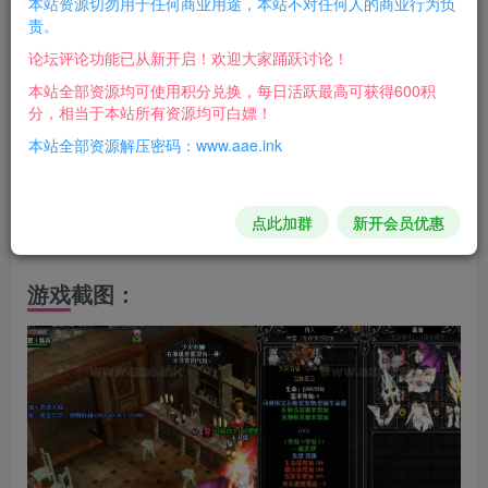
本站资源切勿用于任何商业用途，本站不对任何人的商业行为负
责。
端】
论坛评论功能已从新开启！欢迎大家踊跃讨论！
支持系统：Win7Win1064位
本站全部资源均可使用积分兑换，每日活跃最高可获得600积
分，相当于本站所有资源均可白嫖！
支持网络：离线断网本地纯单机
本站全部资源解压密码：www.aae.ink
配套教程：安装教程
点此加群
新开会员优惠
配套工具：GM工具+使用教程
游戏截图：