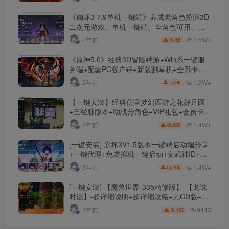
《崩坏3 7.9单机一键端》养成类角色扮演3D
二次元游戏、单机一键端、全角色可用、无
限资源、附带保姆级安装教程
2.5W+
2年前
66
《原神5.0》经典3D冒险端游+Win系一键服
务端+配套PC客户端+新版割草机+全系卡池
文件
1.9W+
2年前
66
【一键安装】经典仿官梦幻西游之花好月圆
+三经脉版本+助战分角色+VIP礼包+会员卡
+剧情活动+视频搭建及其他修改资料
1.4W+
2年前
600
[一键安装] 崩坏3V1.5版本一键端启动端分享
+一键代理+免虚拟机一键启动+女武神ID+详
细指令+极简一键修改
1.4W+
3年前
100
[一键安装] 【魔兽世界-335精修版】-【龙珠
时运】-超详细说明+超详细攻略+无CD版–精
修版本-站长推荐+站长亲测
9443
3年前
100