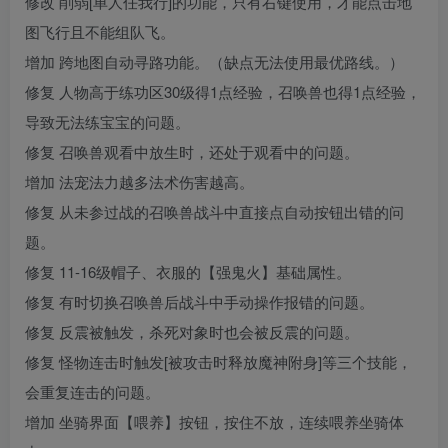
修改 削弱[单人任我行]的功能，只有右键使用，才能点击地
图飞行且不能组队飞。
增加 跨地图自动寻路功能。（缺点无法使用最优路线。）
修复 人物高于练功区30级得1点经验，召唤兽也得1点经验，
导致无法练宝宝的问题。
修复 召唤兽观看中放生时，还处于观看中的问题。
增加 法宠法力越多法术伤害越高。
修复 从未参过战的召唤兽战斗中直接点自动按钮出错的问
题。
修复 11-16级帽子、衣服的【强鬼火】基础属性。
修复 有时切换召唤兽后战斗中手动操作报错的问题。
修复 反震被触发，杀死对象时也会被反震的问题。
修复 怪物连击时触发[被攻击时释放魔神附身]等三个技能，
会重复连击的问题。
增加 坐骑界面【喂养】按钮，按住不放，连续喂养坐骑体