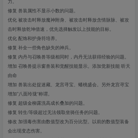
力。
修复 兽装属性不显示小数的问题。
优化 被攻击时释放魔神附身、被攻击时释放含情脉脉、被攻
击时释放乾坤借速，优先选择触发以上技能的目标。
优化 配饰和护身符培养。
修复 补全一些角色缺失的神兵。
修复 内丹与召唤兽等级相同时，内丹无法获得经验的问题。
增加 召唤兽提示窗兽装和觉醒技能显示。添加觉新技能 听天
由命
增加 兽装出处捉迷藏、龙宫寻宝、蟠桃盛会。另外龙宫寻宝
增加”八面玲珑“称谓。
修复 超级金柳露洗高成长叠加的问题。
修复 转生/等级超过无法领取坐骑任务的问题。
修改 加强毒伤害由数值型改为百分比型。以前的数值型装备
会出现变态伤害。