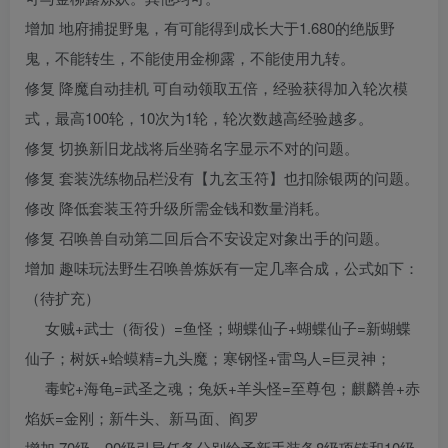
增加 地府捕捉野鬼，有可能得到成长大于1.680的绝版野
鬼，不能转生，不能使用金柳露，不能使用九转。
修复 降魔自动挂机 可自动领取五倍，经验获得加入轮次模
式，最高100轮，10次为1轮，轮次数越高经验越多。
修复 切换新旧龙战将后坐骑名字显示不对的问题。
修复 套装洗练物品栏没有【九玄玉符】也扣除银两的问题。
修改 降低套装玉符升级所需金钱和数量消耗。
修复 召唤兽自动第二回后合不安设定对象出手的问题。
增加 趣味玩法野生召唤兽炼妖有一定几率合成，公式如下：
（待扩充）
女贼+武士（衙役）=鱼怪；蝴蝶仙子+蝴蝶仙子=新蝴蝶
仙子；树妖+蛤蟆精=九头魔；寒钢怪+雷鸟人=巨灵神；
毒蛇+海龟=武圣之魂；兔妖+羊头怪=至尊包；麒麟兽+赤
焰妖=金刚；新牛头、新马面、阎罗
增加 70级，90级引导任务分别给予新手装备8级项链和10级