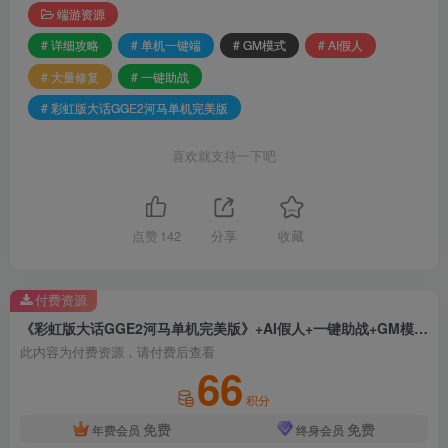
端游资源
# 详细攻略
# 单机一键端
# GM模式
# AI假人
# 大量修复
# 一键助战
# 彩虹版大话GGE2河马单机完美版
喜欢就支持一下吧
点赞
142
分享
收藏
付费资源
《彩虹版大话GGE2河马单机完美版》+AI假人+一键助战+GM模式+大量修复+详细攻略+单机一键端
此内容为付费资源，请付费后查看
66
积分
免费
免费
年费会员
终身会员