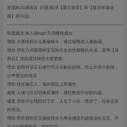
发现BUG请留言 闪退(取消【显示遮罩】和【显示转场动
画】的勾选)
———————————————————————————-
联盟频道 输入@kqpt 开启蟠桃盛会
增加 大雁塔积分兑换修炼令，通过杨戬进入修炼场。
增加 所有方式获得的宝宝的天生抗性都随机生成。需用【龙
凤石】洗练或找神兽大将更换。
优化 剧情对话左右键均可点击触发剧情，防止出现卡剧情，
少声望点的情况
增加 转生修正人、鬼的四抗上限属性
修复 人物飞升后切换双属性，属性数据不对的问题。
修复 杀怪中出现同归于尽，人见了小白，怪没了，任务还在
的情况。
增加 野外遇到宝宝捕捉很大几率会捕捉到超级成长宝宝。不
可与金柳露炼妖。其他均可。