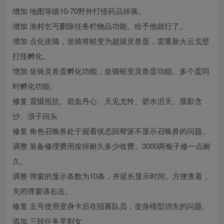
增加 地图等级10-70野外打怪药品掉落。
增加 渔村乞丐删除任务栏物品功能。给予他就行了。
增加 点化坐骑，坐骑将蜕变为超级灵兽蛋，需重新火云戈壁
打怪孵化。
增加 坐骑灵兽蛋孵化功能，坐骑蜕变灵兽蛋功能。多个蛋同
时孵化功能。
修复 震慑抵抗、碧血丹心、天见尤怜、碧水滔天、蜃影含
沙、浪子回头
修复 角色召唤兽处于观看状态回帮派不显示召唤兽的问题。
调整 装备修理费用按掉耐久多少收费。3000两银子修一点耐
久。
调整 弹窗的显示条数为10条，并延长显示时间。方便查看，
关闭弹窗请右击。
修复 主号使用变身卡后在招募队员，变身模型消失的问题。
添加 三转任务罗刹女