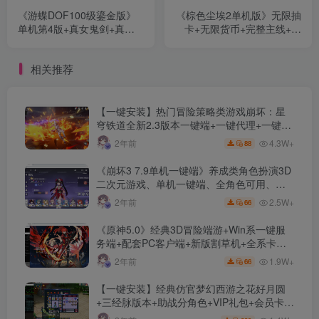
《游蝶DOF100级鎏金版》
《棕色尘埃2单机版》无限抽
单机第4版+真女鬼剑+真女
卡+无限货币+完整主线+少
圣职+优化单机副本难度+新
女二次元PC游戏+内置GM工
版网页GM工具+配套视频教
具
相关推荐
程+详细攻略
【一键安装】热门冒险策略类游戏崩坏：星
穹铁道全新2.3版本一键端+一键代理+一键启
动+免虚拟机
4.3W+
2年前
88
《崩坏3 7.9单机一键端》养成类角色扮演3D
二次元游戏、单机一键端、全角色可用、无
限资源、附带保姆级安装教程
2.5W+
2年前
66
《原神5.0》经典3D冒险端游+Win系一键服
务端+配套PC客户端+新版割草机+全系卡池
文件
1.9W+
2年前
66
【一键安装】经典仿官梦幻西游之花好月圆
+三经脉版本+助战分角色+VIP礼包+会员卡
+剧情活动+视频搭建及其他修改资料