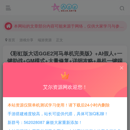
现在赞助会员享受专属折扣，详情点击此条公告。
请勿相信任何评论区广告！以免上当受骗！
本网站的文章部分内容可能来源于网络，仅供大家学习与参考，如有侵权，请联系站长QQ466107887进行删除处理。
首页
游戏分享
端游资源
正文
《彩虹版大话GGE2河马单机完美版》+AI假人+一
键助战+GM模式+大量修复+详细攻略+单机一键端
豆豆呀
关注
2年前更新
2
773
142
艾尔资源网欢迎您！
每日活跃最高可获得600积分！所有资源可以使用
积分免费兑换！
本站资源仅限单机测试学习使用！请下载后24小时内删除
手游搭建难度较高，站长可提供代搭，具体可加Q私聊！
游戏介绍：
新群号：562028087 麻烦大家重新添加！
在以下场景打败怪物就有机会获得天书残卷（灵兽村-灵兽长