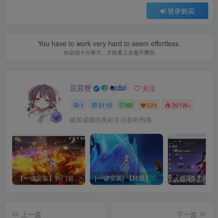
登录购买
You have to work very hard to seem effortless.
你必须十分努力，才能看上去毫不费劲
豆豆呀
关注
1
3110
65
524
391W+
破茧成蝶的美好生活都有伤痛
【一键安装】热门冒险策略类游戏崩坏：星穹铁道全新2.3版本一键端+一键代理+一键启动+免虚拟机
[一键安装] 【转载】原神3.4真端服务端+源码+配套客户端+详尽说明+GM工具+源码说明文件
上一篇
下一篇