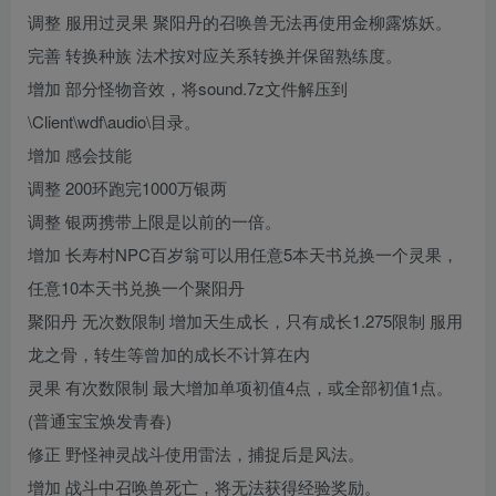
调整 服用过灵果 聚阳丹的召唤兽无法再使用金柳露炼妖。
完善 转换种族 法术按对应关系转换并保留熟练度。
增加 部分怪物音效，将sound.7z文件解压到
\Client\wdf\audio\目录。
增加 感会技能
调整 200环跑完1000万银两
调整 银两携带上限是以前的一倍。
增加 长寿村NPC百岁翁可以用任意5本天书兑换一个灵果，
任意10本天书兑换一个聚阳丹
聚阳丹 无次数限制 增加天生成长，只有成长1.275限制 服用
龙之骨，转生等曾加的成长不计算在内
灵果 有次数限制 最大增加单项初值4点，或全部初值1点。
(普通宝宝焕发青春)
修正 野怪神灵战斗使用雷法，捕捉后是风法。
增加 战斗中召唤兽死亡，将无法获得经验奖励。