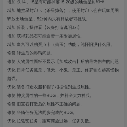
增加 杀14，15星有可能掉落15-20级的地煞星封印卡
增加 地煞星封印卡（杀星掉落），使用封印卡会在玩家周围
释放出地煞星，5分钟内只有释放者可挑战。
增加 兽装，操作看【装备打造说明.txt】
增加 获得彩晶石可能自带一条附加属性。
增加 皇宫可以购买点卡（仙玉）功能，纯怀旧没什么用。
修复 转生后的称谓问题。
修复 人物属性面板不显示【加成攻击】后的最终伤害的问题
优化 日常任务抓鬼，做天、小鬼、鬼王、修罗轮次越高怪物
越强。
优化 装备打造衣服和帽子根据性别生成属性。
修复 神兵属性的一些BUG，并补全大力神兵。
修复 旧宝石打造后的属性不正确的问题。
修复 坐骑任务无法同步完成的BUG。
优化 拉骆驼任务，距离商旅过远，任务失败。