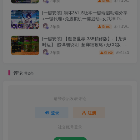
1.4W+
2年前
600
[一键安装] 崩坏3V1.5版本一键端启动端分享
+一键代理+免虚拟机一键启动+女武神ID+详
细指令+极简一键修改
1.4W+
3年前
100
[一键安装] 【魔兽世界-335精修版】-【龙珠
时运】-超详细说明+超详细攻略+无CD版–精
修版本-站长推荐+站长亲测
9443
3年前
100
评论
共2条
请登录后发表评论
登录
注册
社交账号登录