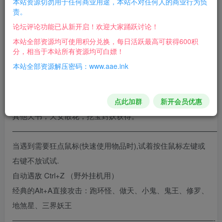
本站资源切勿用于任何商业用途，本站不对任何人的商业行为负
责。
者兑换天书宝宝）
论坛评论功能已从新开启！欢迎大家踊跃讨论！
天书残卷第一卷：大雁塔三层、海底迷宫、地狱迷宫
本站全部资源均可使用积分兑换，每日活跃最高可获得600积
天书残卷第二卷：大唐边境、地狱迷宫、北惧芦洲
分，相当于本站所有资源均可白嫖！
天书残卷第三卷：狮驼岭、龙窟4层、凤巢4 层
本站全部资源解压密码：www.aae.ink
天书残卷第四卷：凤巢3层、御马监、凤巢7层
天书残卷第五卷：蟠桃园后、万寿山、白骨山
天书残卷第六卷：四圣庄、白骨山、龙窟7层
点此加群
新开会员优惠
其他天书，天女散花，挖宝封妖获得。
————————————————————————————
当遇到需要狂点鼠标(快速使用物品时),试着按住鼠标左键或
右键不放试试.
自动遇敌 Ctrl+Z （野外挂机用）
经典的Alt+A直接攻击：跑环怪、做天、小鬼、鬼王、修罗、
地煞星、三界妖王
———————————————————————————-