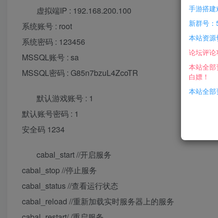
手游搭建
虚拟端IP : 192.168.200.100
新群号：5
系统账号 : root
本站资源
系统密码 : 123456
论坛评论
MSSQL账号 : sa
本站全部
MSSQL密码 : G85n7bzuL4ZcoTR
白嫖！
本站全部资
默认游戏账号 : 1
默认账号密码 : 1
安全码 1234
cabal_start //开启服务
cabal_stop //停止服务
cabal_status //查看运行状态
cabal_reload //重新加载实时服务器上的服务
cabal_restart/ /重启服务