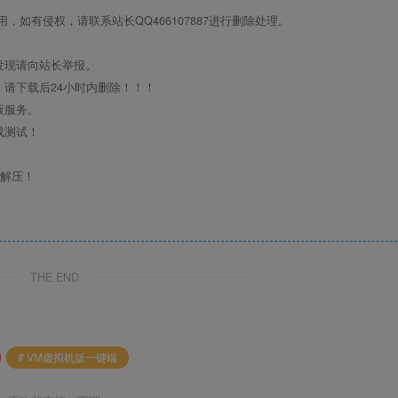
如有侵权，请联系站长QQ466107887进行删除处理。
发现请向站长举报。
请下载后24小时内删除！！！
版服务。
成测试！
行解压！
THE END
# VM虚拟机版一键端