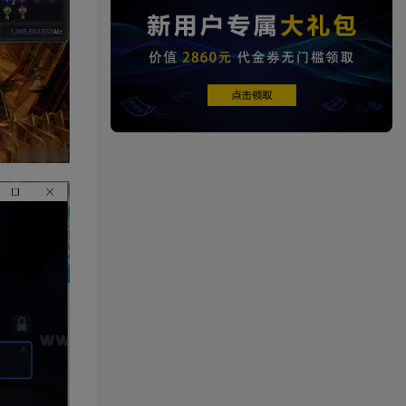
端游资源
1458篇文章
端游源码
热门文章
TOP1
4.3W+人已阅读
【一键安装】热门冒险策略类游戏崩
坏：星穹铁道全新2.3版本一键端+一...