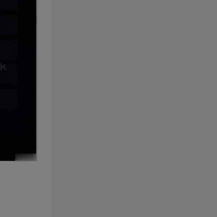
[一键安装] 【转载】原神3.4
TOP2
真端服务端+源码+配套客户
端+详尽说明+GM工具+源码
3年前
2.8W+人已阅读
说明文件
《崩坏3 7.9单机一键端》养
TOP3
成类角色扮演3D二次元游
戏、单机一键端、全角色可
2年前
2.5W+人已阅读
用、无限资源、附带保姆级
安装教程
《原神5.0》经典3D冒险端游
TOP4
+Win系一键服务端+配套PC
客户端+新版割草机+全系卡
2年前
1.9W+人已阅读
池文件
3D横版卡牌手游【口袋觉醒
TOP5
32SS凯路迪欧·觉悟】2023
整理Centos手工端服务端
3年前
1.7W+人已阅读
+支付对接+安卓苹果双端+运
营后台+GM授权后台+代理
【一键安装】经典仿官梦幻
TOP6
后台
西游之花好月圆+三经脉版本
+助战分角色+VIP礼包+会员
2年前
1.4W+人已阅读
卡+剧情活动+视频搭建及其
他修改资料
[一键安装] 崩坏3V1.5版本一
TOP7
键端启动端分享+一键代理