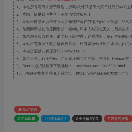
1、本站所有源码来源于网络，源码/软件只是供大家单机研究学习之用，
2、本站只提供软件共享！不提供技术服务！
3、本站一律禁止以任何方式发布或转载任何违法的相关信息，访客
4、如因商用或其他原因引起一切纠纷和本人与论坛无关，后果自负，
5、如果您喜欢该程序，请支持正版软件，购买注册，得到更好的正
6、本站所有资源下载后请自行杀毒！所有资源站长均在虚拟机内完
7、本站资源默认解压密码：www.aae.ink
8、如果不是此解压密码，注意看压缩包的注释，推荐使用winrar进
9、Centos虚拟机镜像下载地址：https://www.aae.ink/35201.html
10、Window虚拟机镜像下载地址：https://www.aae.ink/35207.html
端游资源
# 启动教程
# 惊天动地6.8
# 全技能无CD
# 汉化客户端