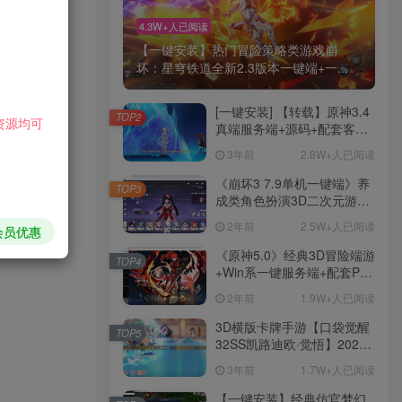
游戏截图：
4.3W+人已阅读
【一键安装】热门冒险策略类游戏崩
下载地址：
坏：星穹铁道全新2.3版本一键端+一...
[一键安装] 【转载】原神3.4
TOP2
资源均可
真端服务端+源码+配套客户
端+详尽说明+GM工具+源码
3年前
2.8W+人已阅读
说明文件
《崩坏3 7.9单机一键端》养
TOP3
成类角色扮演3D二次元游
戏、单机一键端、全角色可
2年前
2.5W+人已阅读
会员优惠
用、无限资源、附带保姆级
安装教程
《原神5.0》经典3D冒险端游
TOP4
+Win系一键服务端+配套PC
客户端+新版割草机+全系卡
2年前
1.9W+人已阅读
池文件
HI！请登录
3D横版卡牌手游【口袋觉醒
TOP5
32SS凯路迪欧·觉悟】2023
整理Centos手工端服务端
3年前
1.7W+人已阅读
登录
注册
+支付对接+安卓苹果双端+运
营后台+GM授权后台+代理
【一键安装】经典仿官梦幻