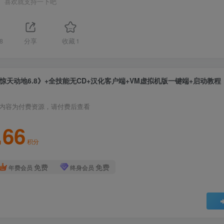
喜欢就支持一下吧
8
分享
收藏
1
惊天动地6.8》+全技能无CD+汉化客户端+VM虚拟机版一键端+启动教程
内容为付费资源，请付费后查看
66
积分
免费
免费
年费会员
终身会员