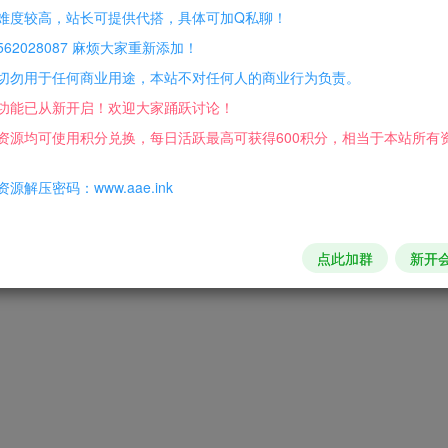
难度较高，站长可提供代搭，具体可加Q私聊！
62028087 麻烦大家重新添加！
切勿用于任何商业用途，本站不对任何人的商业行为负责。
功能已从新开启！欢迎大家踊跃讨论！
资源均可使用积分兑换，每日活跃最高可获得600积分，相当于本站所有
源解压密码：www.aae.ink
点此加群
新开