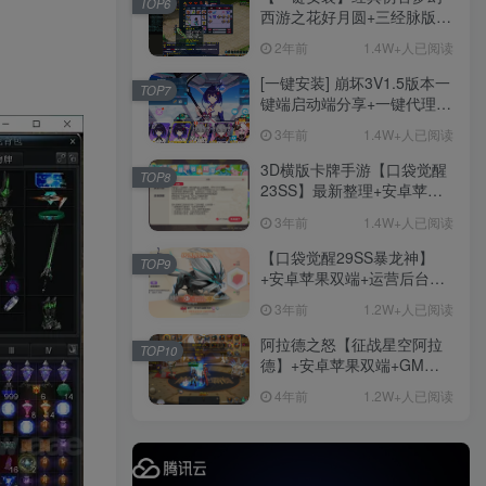
TOP6
后台
西游之花好月圆+三经脉版本
社交账号登录
+助战分角色+VIP礼包+会员
2年前
1.4W+人已阅读
卡+剧情活动+视频搭建及其
他修改资料
[一键安装] 崩坏3V1.5版本一
TOP7
微信登录
键端启动端分享+一键代理
+免虚拟机一键启动+女武神
3年前
1.4W+人已阅读
ID+详细指令+极简一键修改
手游
3D横版卡牌手游【口袋觉醒
TOP8
23SS】最新整理+安卓苹果
1282
双端+运营后台+GM后台+详
3年前
1.4W+人已阅读
细搭建教程
【口袋觉醒29SS暴龙神】
TOP9
+安卓苹果双端+运营后台
手游资源
+GM授权后台+ubuntu学习
手游源码
3年前
1.2W+人已阅读
端
阿拉德之怒【征战星空阿拉
TOP10
德】+安卓苹果双端+GM授
权后台+运营后台+活动全开
4年前
1.2W+人已阅读
+详细教程
精品端游
免费下载
更多