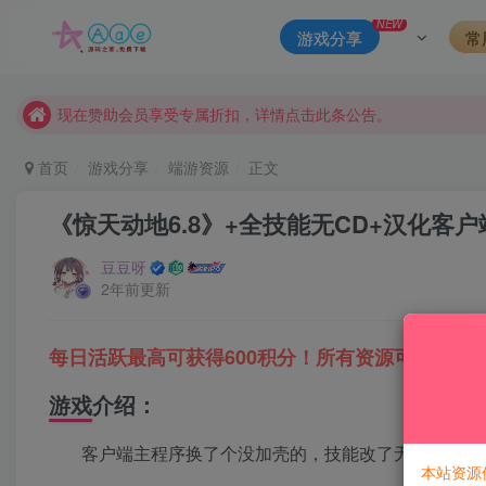
本站资源大多存储在云盘，如发现链接失效，请联系我们我们会
NEW
游戏分享
常
本站一律禁止以任何方式发布或转载任何违法的相关信息，访客
现在赞助会员享受专属折扣，详情点击此条公告。
请勿相信任何评论区广告！以免上当受骗！
首页
游戏分享
端游资源
正文
本网站的文章部分内容可能来源于网络，仅供大家学习与参考，如有
《惊天动地6.8》+全技能无CD+汉化客
豆豆呀
2年前更新
每日活跃最高可获得600积分！所有资源可以使用
游戏介绍：
客户端主程序换了个没加壳的，技能改了无CD 等好
本站资源