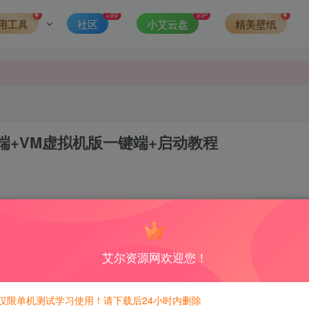
第一时间更新。
+99
VIP
用工具
社区
小艾云盘
精美壁纸
发现请向站长举报
侵权，请联系站长QQ466107887进行删除处理。
户端+VM虚拟机版一键端+启动教程
1
5
积分免费兑换！
艾尔资源网欢迎您！
多不记得了。。。。
仅限单机测试学习使用！请下载后24小时内删除