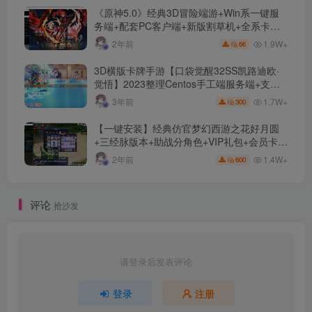
《原神5.0》经典3D冒险端游+Win系一键服
务端+配套PC客户端+新版割草机+全系卡池
文件
1.9W+
2年前
66
3D横版卡牌手游【口袋觉醒32SS凯路迪欧·
觉悟】2023整理Centos手工端服务端+支付
对接+安卓苹果双端+运营后台+GM授权后台
1.7W+
3年前
300
+代理后台
【一键安装】经典仿官梦幻西游之花好月圆
+三经脉版本+助战分角色+VIP礼包+会员卡
+剧情活动+视频搭建及其他修改资料
1.4W+
2年前
600
评论
抢沙发
请登录后发表评论
登录
注册