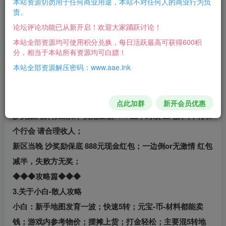
本站资源切勿用于任何商业用途，本站不对任何人的商业行为负
1.关于实物：
责。
实物爆率相当高：5转地图就开始爆；非赌博坑逼服·为保证
论坛评论功能已从新开启！欢迎大家踊跃讨论！
长期稳定运营；合区不爆实物；装备爆率永不关闭；长期耐
本站全部资源均可使用积分兑换，每日活跃最高可获得600积
分，相当于本站所有资源均可白嫖！
玩；
本站全部资源解压密码：www.aae.ink
2.关于合区、沙奖励等
新区第2天 下午18点合区 当晚攻沙 请务必在新区 创建行会
合区创会无法攻沙；
点此加群
新开会员优惠
沙奖励为所有区累计-奖池金额70% 上不封顶 三七开；只认2
个行会 请合理收人；
新区当晚 沙奖励保底 888元现金红包；一边倒or无激情 红包
减半，失败方无奖；
◆◆◆攻略篇◆◆◆
3.关于小白-散人攻略
小白：新手地图发育一波；快速5转；元宝-币-材料都能卖
钱；游戏内参考物价；摆摊上货；打金轻松；主要混5转地