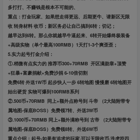
多打打、不赚钱是根本不可能的、
重点：打金玩家、如果想走得更远、后期更牛、请新区无限
收 转身材料 收币；新区务必让自己搞到6转；切记；
越早达到6转。那么你就越早牛逼起来、6转开始爆终极装备
+高级实物（单个最高100RMB）1天打1-3个爽歪歪；
5.实力起号打金介绍：
①.稍微有点实力的 推荐币300+70RMB 开区满勋章+顶赞
+狂暴+富豪捐献+免费沙捐 6-10倍切割
免费6转 外送1W币 起步快人一步 6转地图 慢慢磨 6转地图开
始出硬货 实物可爆到100RMB系列
②.500币+70RMB 同上+额外点称号到 斗帝 （2大陆附带专
属地图-保底BOSS）免费领7转、外送3W币
③.1000币+70RMB 同上+额外满称号到 古帝 （2大陆附带专
属地图-保底BOSS）免费领8转、外送6W币
重点介绍：起号-如果有追求的玩家·可以无限收币·洗虎符四