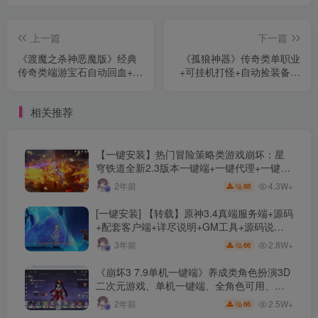
上一篇
下一篇
《渡魔之杀神恶魔版》经典
《孤狼神器》传奇类单职业
传奇类端游宝石自动回血+装
+可挂机打怪+自动捡装备回
备非常好打+在线回收元宝
收+BOSS爆终极装备+GOM
+GOM引擎
引擎
相关推荐
【一键安装】热门冒险策略类游戏崩坏：星
穹铁道全新2.3版本一键端+一键代理+一键启
动+免虚拟机
4.3W+
2年前
88
[一键安装] 【转载】原神3.4真端服务端+源码
+配套客户端+详尽说明+GM工具+源码说明
文件
2.8W+
3年前
66
《崩坏3 7.9单机一键端》养成类角色扮演3D
二次元游戏、单机一键端、全角色可用、无
限资源、附带保姆级安装教程
2.5W+
2年前
66