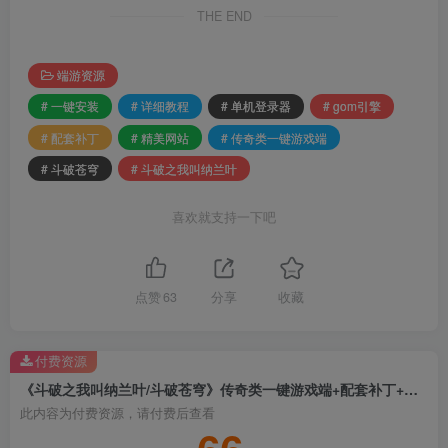
THE END
端游资源
# 一键安装
# 详细教程
# 单机登录器
# gom引擎
# 配套补丁
# 精美网站
# 传奇类一键游戏端
# 斗破苍穹
# 斗破之我叫纳兰叶
喜欢就支持一下吧
点赞
63
分享
收藏
付费资源
《斗破之我叫纳兰叶/斗破苍穹》传奇类一键游戏端+配套补丁+单机登录器+精美网站+详细教程+一键安装+Gom引擎
此内容为付费资源，请付费后查看