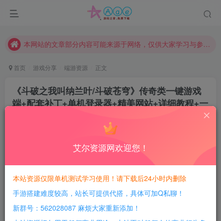
现在赞助会员享受专属折扣，详情点击此条公告。
请勿相信任何评论区广告！以免上当受骗！
本网站的文章部分内容可能来源于网络，仅供大家学习与参考，如有侵权，请联系站长QQ466107887进行删除处理。
首页
游戏分享
端游资源
正文
《斗破之我叫纳兰叶/斗破苍穹》传奇类一键游戏
端+配套补丁+单机登录器+精美网站+详细教程+一
键安装+Gom引擎
豆豆呀
关注
2年前更新
艾尔资源网欢迎您！
0
336
63
每日活跃最高可获得600积分！所有资源可以使用
本站资源仅限单机测试学习使用！请下载后24小时内删除
积分免费兑换！
手游搭建难度较高，站长可提供代搭，具体可加Q私聊！
游戏介绍：
新群号：562028087 麻烦大家重新添加！