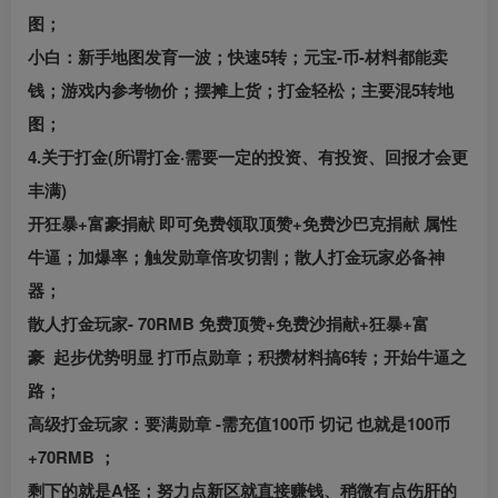
图；
小白：新手地图发育一波；快速5转；元宝-币-材料都能卖
钱；游戏内参考物价；摆摊上货；打金轻松；主要混5转地
图；
4.关于打金(所谓打金·需要一定的投资、有投资、回报才会更
丰满)
开狂暴+富豪捐献 即可免费领取顶赞+免费沙巴克捐献 属性
牛逼；加爆率；触发勋章倍攻切割；散人打金玩家必备神
器；
散人打金玩家- 70RMB 免费顶赞+免费沙捐献+狂暴+富
豪 起步优势明显 打币点勋章；积攒材料搞6转；开始牛逼之
路；
高级打金玩家：要满勋章 -需充值100币 切记 也就是100币
+70RMB ；
剩下的就是A怪；努力点新区就直接赚钱、稍微有点伤肝的