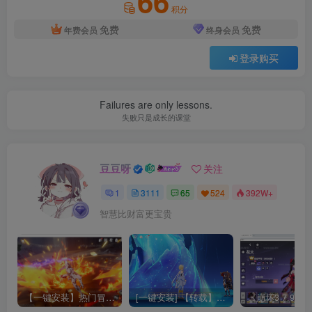
66
积分
免费
免费
年费会员
终身会员
登录购买
Failures are only lessons.
失败只是成长的课堂
豆豆呀
关注
1
3111
65
524
392W+
智慧比财富更宝贵
【一键安装】热门冒险策略类游戏崩坏：星穹铁道全新2.3版本一键端+一键代理+一键启动+免虚拟机
[一键安装] 【转载】原神3.4真端服务端+源码+配套客户端+详尽说明+GM工具+源码说明文件