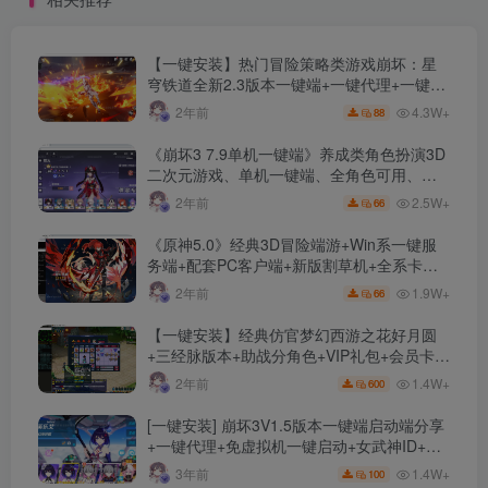
【一键安装】热门冒险策略类游戏崩坏：星
穹铁道全新2.3版本一键端+一键代理+一键启
动+免虚拟机
4.3W+
2年前
88
《崩坏3 7.9单机一键端》养成类角色扮演3D
二次元游戏、单机一键端、全角色可用、无
限资源、附带保姆级安装教程
2.5W+
2年前
66
《原神5.0》经典3D冒险端游+Win系一键服
务端+配套PC客户端+新版割草机+全系卡池
文件
1.9W+
2年前
66
【一键安装】经典仿官梦幻西游之花好月圆
+三经脉版本+助战分角色+VIP礼包+会员卡
+剧情活动+视频搭建及其他修改资料
1.4W+
2年前
600
[一键安装] 崩坏3V1.5版本一键端启动端分享
+一键代理+免虚拟机一键启动+女武神ID+详
细指令+极简一键修改
1.4W+
3年前
100