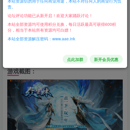
本站资源切勿用于任何商业用途，本站不对任何人的商业行为负
文字介绍：
责。
1.带背包神器 触发杀怪获取货币功能、鞭尸、群服特色专属
论坛评论功能已从新开启！欢迎大家踊跃讨论！
Buff、新增杀怪获取魂环Buff加爆率2.升级到翎风引擎(0308
本站全部资源均可使用积分兑换，每日活跃最高可获得600积
分，相当于本站所有资源均可白嫖！
版)，版本内容较多
本站全部资源解压密码：www.aae.ink
3.添加了动态刷怪
4.版本里有单机登录器
5.版本里有开区替换，免去清理烦恼
点此加群
新开会员优惠
游戏截图：