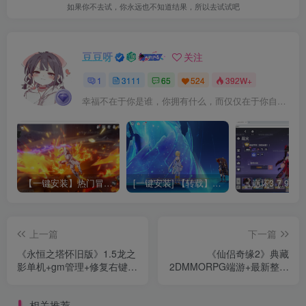
如果你不去试，你永远也不知道结果，所以去试试吧
豆豆呀
关注
1
3111
65
524
392W+
幸福不在于你是谁，你拥有什么，而仅仅在于你自己怎么看待
【一键安装】热门冒险策略类游戏崩坏：星穹铁道全新2.3版本一键端+一键代理+一键启动+免虚拟机
[一键安装] 【转载】原神3.4真端服务端+源码+配套客户端+详尽说明+GM工具+源码说明文件
上一篇
下一篇
《永恒之塔怀旧版》1.5龙之
《仙侣奇缘2》典藏
影单机+gm管理+修复右键乱
2DMMORPG端游+最新整理
向+单机一键安装
Windows服务端+网页注册
+GM管理工具+PC客户端
相关推荐