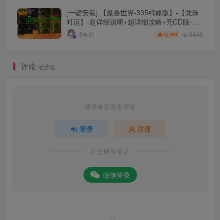
[一键安装] 【魔兽世界-335精修版】-【龙珠
时运】-超详细说明+超详细攻略+无CD版–精
修版本-站长推荐+站长亲测
9443
3年前
100
评论
抢沙发
请登录后发表评论
登录
注册
社交账号登录
微信登录