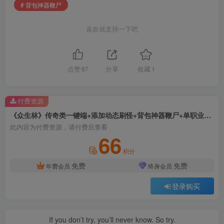
# 背包神器鞭尸
喜欢就支持一下吧
点赞
87
分享
收藏
1
付费资源
《众生林》传奇类一键端+添加动态刷怪+背包神器鞭尸+单职业+智能假人+翎风引擎+单机登录器+配套网站
此内容为付费资源，请付费后查看
66
积分
免费
免费
年费会员
终身会员
登录购买
If you don’t try, you’ll never know. So try.