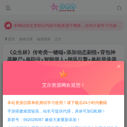
现在赞助会员享受专属折扣，详情点击此条公告。
请勿相信任何评论区广告！以免上当受骗！
本网站的文章部分内容可能来源于网络，仅供大家学习与参考，如有侵权，请联系站长QQ466107887进行删除处理。
首页
游戏分享
端游资源
正文
《众生林》传奇类一键端+添加动态刷怪+背包神
器鞭尸+单职业+智能假人+翎风引擎+单机登录器
+配套网站
豆豆呀
关注
2年前更新
艾尔资源网欢迎您！
0
449
87
每日活跃最高可获得600积分！所有资源可以使用
本站资源仅限单机测试学习使用！请下载后24小时内删除
积分免费兑换！
手游搭建难度较高，站长可提供代搭，具体可加Q私聊！
游戏介绍：
新群号：562028087 麻烦大家重新添加！