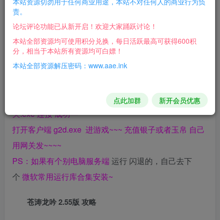
本站资源切勿用于任何商业用途，本站不对任何人的商业行为负
原来更新的是1.7 是免费版，现在
责。
论坛评论功能已从新开启！欢迎大家踊跃讨论！
是2.55
本站全部资源均可使用积分兑换，每日活跃最高可获得600积
分，相当于本站所有资源均可白嫖！
本站全部资源解压密码：www.aae.ink
—————–启动步骤如下：———–注册邀请码：
6666
———————————–
打开服务端—-运行 ggeserver.exe 在运行大话3网
点此加群
新开会员优惠
关.exe 连接 成功—
打开客户端 g2d.exe 进游戏~~~ 充值银子或者玉帛 自己
用网关发~~~~
PS：如果有个别电脑服务端
运行
闪退的，自己去下
个
微软常用运行库合集安装~
苍涛龙吟 2.55版 攻略