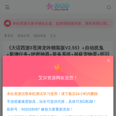
本站评论功能已从新开启！欢迎大家踊跃讨论！（用户每日活跃可得积分数量增加至600，加速获得更多免费资源！）
本站资源大多存储在云盘，如发现链接失效，请联系我们我们会第一时间更新。
本站一律禁止以任何方式发布或转载任何违法的相关信息，访客发现请向站长举报
现在赞助会员享受专属折扣，详情点击此条公告。
首页
游戏分享
端游资源
正文
请勿相信任何评论区广告！以免上当受骗！
《大话西游3苍涛龙吟精装版V2.55》+自动抓鬼
本网站的文章部分内容可能来源于网络，仅供大家学习与参考，如有侵权，请联系站长QQ466107887进行删除处理。
+新增任务+绝密神器+装备系统+超級宠物蛋+怀旧
单机一键端
豆豆呀
关注
1年前更新
艾尔资源网欢迎您！
1
714
170
每日活跃最高可获得600积分！所有资源可以使用
本站资源仅限单机测试学习使用！请下载后24小时内删除
积分免费兑换！
手游搭建难度较高，站长可提供代搭，具体可加Q私聊！
游戏介绍：
新群号：562028087 麻烦大家重新添加！