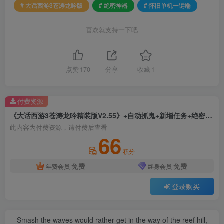
# 大话西游3苍涛龙吟版
# 绝密神器
# 怀旧单机一键端
喜欢就支持一下吧
点赞
170
分享
收藏
1
付费资源
《大话西游3苍涛龙吟精装版V2.55》+自动抓鬼+新增任务+绝密神器+装备系统+超級宠物蛋+怀旧单机一键端
此内容为付费资源，请付费后查看
66
积分
免费
免费
年费会员
终身会员
登录购买
Smash the waves would rather get in the way of the reef hill,