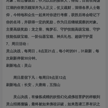
对象，经过修炼后，作为以后的接班人，得知，目前在闯荡
江湖的你资历颇深并为人正义，仗义疏财，深得各界人士敬
仰，今特地和众生一起来对你进行考察，获胜后将会暗记下
你的名讳，并获得一定的奖励，作为日后继续观察的对象。
主要高级奖励：龙之骨、悔梦石、守护技能高级宝箱、守护
技能低级宝箱、一阶仙器宝箱、神兵礼包、超级守护蛋
7、周日活动：
灵山决战，每周日，8点至21点，每小时的01，31刷新，每
次刷新停留30分钟。
刷新地点：灵山
周日星宿下凡：每周日9点至12点
刷新地点：长安，大唐南，五指山
灵山决战，有修炼成精的妖怪幻化成佛祖菩萨的样貌到
灵山招摇撞骗，最终被如来佛祖识破，如来恳请三界有识之