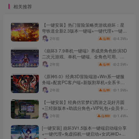
相关推荐
【一键安装】热门冒险策略类游戏崩坏：星
穹铁道全新2.3版本一键端+一键代理+一键启
动+免虚拟机
4.3W+
2年前
88
《崩坏3 7.9单机一键端》养成类角色扮演3D
二次元游戏、单机一键端、全角色可用、无
限资源、附带保姆级安装教程
2.5W+
2年前
66
《原神5.0》经典3D冒险端游+Win系一键服
务端+配套PC客户端+新版割草机+全系卡池
文件
1.9W+
2年前
66
【一键安装】经典仿官梦幻西游之花好月圆
+三经脉版本+助战分角色+VIP礼包+会员卡
+剧情活动+视频搭建及其他修改资料
1.4W+
2年前
600
[一键安装] 崩坏3V1.5版本一键端启动端分享
+一键代理+免虚拟机一键启动+女武神ID+详