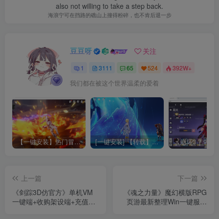
also not willing to take a step back.
海浪宁可在挡路的礁山上撞得粉碎，也不肯后退一步
豆豆呀
关注
1
3111
65
524
392W+
我们都在被这个世界温柔的爱着
【一键安装】热门冒险策略类游戏崩坏：星穹铁道全新2.3版本一键端+一键代理+一键启动+免虚拟机
[一键安装] 【转载】原神3.4真端服务端+源码+配套客户端+详尽说明+GM工具+源码说明文件
上一篇
下一篇
《剑踪3D仿官方》单机VM
《魂之力量》魔幻横版RPG
一键端+收购架设端+充值修
页游最新整理Win一键服务
改+架设教程+经典耐玩
端+详细教程+修改教程