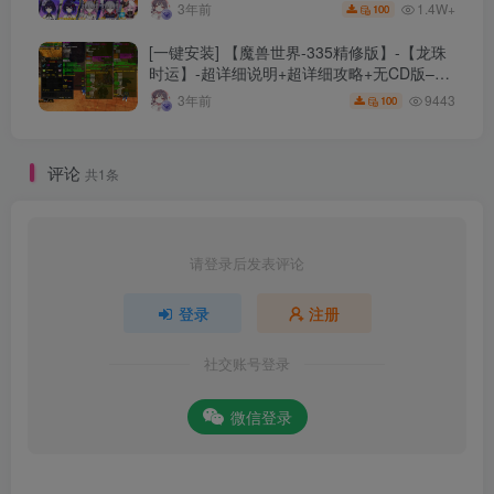
细指令+极简一键修改
1.4W+
3年前
100
[一键安装] 【魔兽世界-335精修版】-【龙珠
时运】-超详细说明+超详细攻略+无CD版–精
修版本-站长推荐+站长亲测
9443
3年前
100
评论
共1条
请登录后发表评论
登录
注册
社交账号登录
微信登录