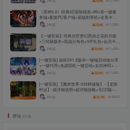
2.5W+
2年前
66
《原神5.0》经典3D冒险端游+Win系一键服
务端+配套PC客户端+新版割草机+全系卡池
文件
1.9W+
2年前
66
【一键安装】经典仿官梦幻西游之花好月圆
+三经脉版本+助战分角色+VIP礼包+会员卡
+剧情活动+视频搭建及其他修改资料
1.4W+
2年前
600
[一键安装] 崩坏3V1.5版本一键端启动端分享
+一键代理+免虚拟机一键启动+女武神ID+详
细指令+极简一键修改
1.4W+
3年前
100
[一键安装] 【魔兽世界-335精修版】-【龙珠
时运】-超详细说明+超详细攻略+无CD版–精
修版本-站长推荐+站长亲测
9443
3年前
100
评论
共1条