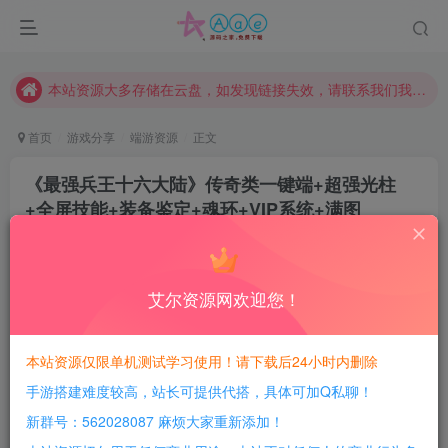
本网站的文章部分内容可能来源于网络，仅供大家学习与参考，如有侵权，请联系站长QQ466107887进行删除处理。
本站评论功能已从新开启！欢迎大家踊跃讨论！（用户每日活跃可得积分数量增加至600，加速获得更多免费资源！）
本站资源大多存储在云盘，如发现链接失效，请联系我们我们会第一时间更新。
本站一律禁止以任何方式发布或转载任何违法的相关信息，访客发现请向站长举报
首页
游戏分享
端游资源
正文
现在赞助会员享受专属折扣，详情点击此条公告。
《最强兵王十六大陆》传奇类一键端+超强光柱
请勿相信任何评论区广告！以免上当受骗！
+全屏技能+装备鉴定+魂环+VIP系统+满图
本网站的文章部分内容可能来源于网络，仅供大家学习与参考，如有侵权，请联系站长QQ466107887进行删除处理。
BOSS+内置GM
豆豆呀
关注
1年前更新
艾尔资源网欢迎您！
1
726
94
每日活跃最高可获得600积分！所有资源可以使用
本站资源仅限单机测试学习使用！请下载后24小时内删除
积分免费兑换！
手游搭建难度较高，站长可提供代搭，具体可加Q私聊！
游戏介绍：
新群号：562028087 麻烦大家重新添加！