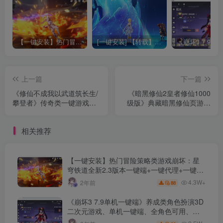
【一键安装】热门冒险策略类游戏崩坏：星穹铁道全新2.3版本一键端+一键代理+一键启动+免虚拟机
[一键安装] 【转载】原神3.4真端服务端+源码+配套客户端+详尽说明+GM工具+源码说明文件
上一篇
下一篇
《修仙不成我以武道筑长生/
《暗黑修仙2皇者修仙1000
攀登者》传奇类一键游戏端
级版》典藏暗黑修仙页游最
+配套补丁+单机登录器+精
新整理Win一键服务端+详细
美网站+详细教程+Gom引擎
教程+GM工具+网页充值
相关推荐
【一键安装】热门冒险策略类游戏崩坏：星
穹铁道全新2.3版本一键端+一键代理+一键启
动+免虚拟机
4.3W+
2年前
88
《崩坏3 7.9单机一键端》养成类角色扮演3D
二次元游戏、单机一键端、全角色可用、无
限资源、附带保姆级安装教程