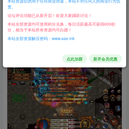
本站资源切勿用于任何商业用途，本站不对任何人的商业行为负
这个端元素太多了自己探索吧，不开GM估计可以保守
责。
玩1个月吧。
论坛评论功能已从新开启！欢迎大家踊跃讨论！
客户端服务端全配套，一键端，有教程。
本站全部资源均可使用积分兑换，每日活跃最高可获得600积
分，相当于本站所有资源均可白嫖！
本站全部资源解压密码：www.aae.ink
游戏截图：
点此加群
新开会员优惠