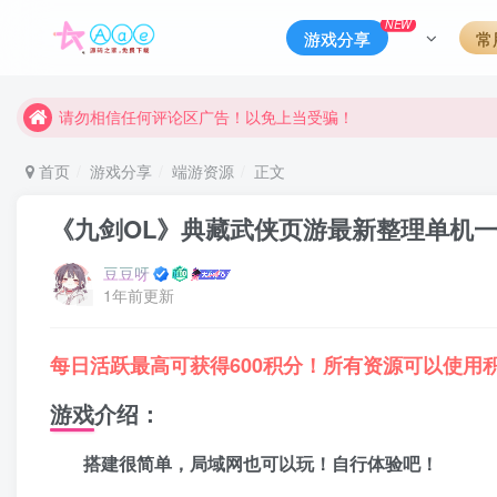
本站一律禁止以任何方式发布或转载任何违法的相关信息，访客
NEW
游戏分享
常
现在赞助会员享受专属折扣，详情点击此条公告。
请勿相信任何评论区广告！以免上当受骗！
本网站的文章部分内容可能来源于网络，仅供大家学习与参考，如有
首页
游戏分享
端游资源
正文
《九剑OL》典藏武侠页游最新整理单机一
豆豆呀
1年前更新
每日活跃最高可获得600积分！所有资源可以使用
游戏介绍：
搭建很简单，局域网也可以玩！自行体验吧！