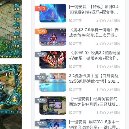
[一键安装] 【转载】原神3.4
TOP2
真端服务端+源码+配套客户
端+详尽说明+GM工具+源码
3年前
2.8W+人已阅读
说明文件
《崩坏3 7.9单机一键端》养
TOP3
成类角色扮演3D二次元游
戏、单机一键端、全角色可
2年前
2.5W+人已阅读
用、无限资源、附带保姆级
安装教程
《原神5.0》经典3D冒险端游
TOP4
+Win系一键服务端+配套PC
客户端+新版割草机+全系卡
2年前
1.9W+人已阅读
池文件
3D横版卡牌手游【口袋觉醒
TOP5
32SS凯路迪欧·觉悟】2023
整理Centos手工端服务端
3年前
1.7W+人已阅读
+支付对接+安卓苹果双端+运
营后台+GM授权后台+代理
【一键安装】经典仿官梦幻
TOP6
后台
西游之花好月圆+三经脉版本
+助战分角色+VIP礼包+会员
2年前
1.4W+人已阅读
卡+剧情活动+视频搭建及其
他修改资料
[一键安装] 崩坏3V1.5版本一
TOP7
键端启动端分享+一键代理