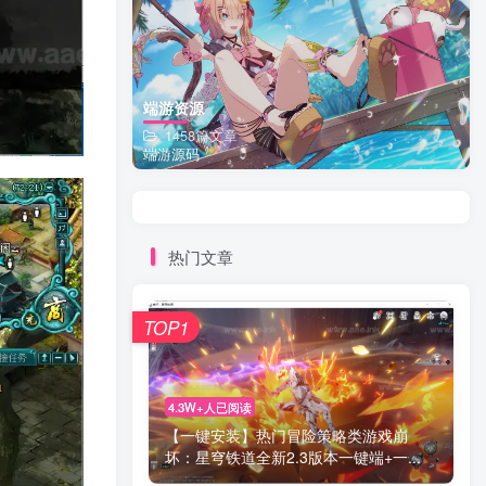
端游资源
1458篇文章
端游源码
热门文章
TOP1
4.3W+人已阅读
【一键安装】热门冒险策略类游戏崩
坏：星穹铁道全新2.3版本一键端+一...