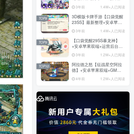
+免虚拟机一键启动+女武神
3年前
1.4W+人已阅读
ID+详细指令+极简一键修改
3D横版卡牌手游【口袋觉醒
TOP8
23SS】最新整理+安卓苹果
双端+运营后台+GM后台+详
3年前
1.4W+人已阅读
细搭建教程
【口袋觉醒29SS暴龙神】
TOP9
+安卓苹果双端+运营后台
+GM授权后台+ubuntu学习
3年前
1.2W+人已阅读
端
阿拉德之怒【征战星空阿拉
TOP10
德】+安卓苹果双端+GM授
权后台+运营后台+活动全开
4年前
1.2W+人已阅读
+详细教程