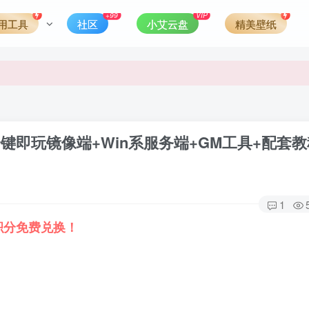
发现请向站长举报
+99
VIP
用工具
社区
小艾云盘
精美壁纸
侵权，请联系站长QQ466107887进行删除处理。
键即玩镜像端+Win系服务端+GM工具+配套教
1
积分免费兑换！