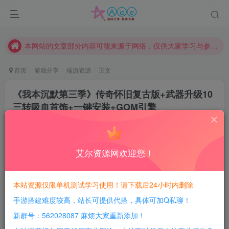
现在赞助会员享受专属折扣，详情点击此条公告。
请勿相信任何评论区广告！以免上当受骗！
本网站的文章部分内容可能来源于网络，仅供大家学习与参考，如有侵权，请联系站长QQ466107887进行删除处理。
首页
游戏分享
端游资源
正文
《我本沉默第三季》传奇怀旧复古版+武器升级10
三转吸血首饰+一键安装+GOM引擎
豆豆呀
关注
1年前更新
0
598
110
艾尔资源网欢迎您！
每日活跃最高可获得600积分！所有资源可以使用
积分免费兑换！
本站资源仅限单机测试学习使用！请下载后24小时内删除
手游搭建难度较高，站长可提供代搭，具体可加Q私聊！
游戏介绍：
新群号：562028087 麻烦大家重新添加！
游戏目前转生等级最高三转，转生地点为(白日门天尊