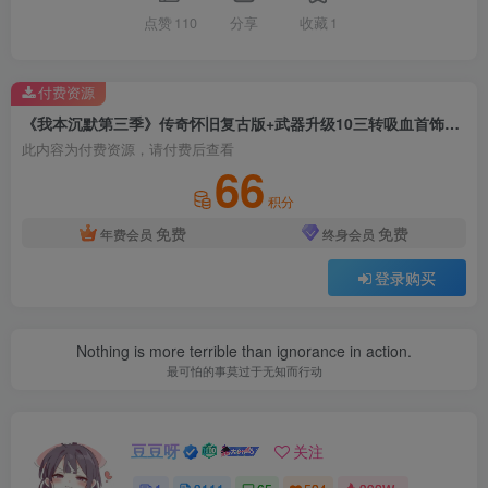
点赞
110
分享
收藏
1
付费资源
《我本沉默第三季》传奇怀旧复古版+武器升级10三转吸血首饰+一键安装+GOM引擎
此内容为付费资源，请付费后查看
66
积分
免费
免费
年费会员
终身会员
登录购买
Nothing is more terrible than ignorance in action.
最可怕的事莫过于无知而行动
豆豆呀
关注