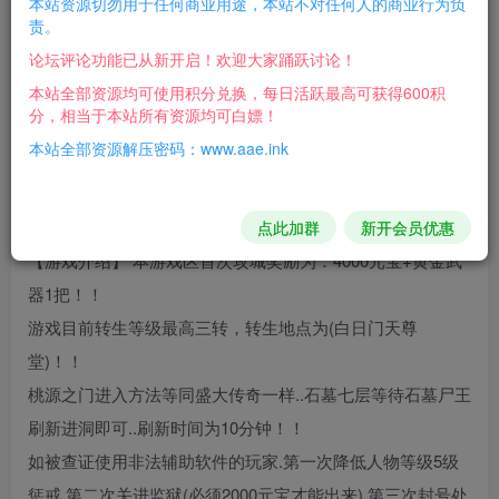
本站资源切勿用于任何商业用途，本站不对任何人的商业行为负
责。
堂)！！
论坛评论功能已从新开启！欢迎大家踊跃讨论！
【游戏介绍】 桃源之门进入方法等同盛大传奇一样
本站全部资源均可使用积分兑换，每日活跃最高可获得600积
【游戏介绍】 石墓七层等待石墓尸王刷新进洞即可..刷新时
分，相当于本站所有资源均可白嫖！
间为10分钟！！
本站全部资源解压密码：www.aae.ink
【游戏介绍】 游戏设置武器最高可以升级10点.失败后不会
破碎
【游戏介绍】 每个游戏区开区第三天统一攻城..
点此加群
新开会员优惠
【游戏介绍】 本游戏区首次攻城奖励为：4000元宝+黄金武
器1把！！
游戏目前转生等级最高三转，转生地点为(白日门天尊
堂)！！
桃源之门进入方法等同盛大传奇一样..石墓七层等待石墓尸王
刷新进洞即可..刷新时间为10分钟！！
如被查证使用非法辅助软件的玩家.第一次降低人物等级5级
惩戒.第二次关进监狱(必须2000元宝才能出来).第三次封号处