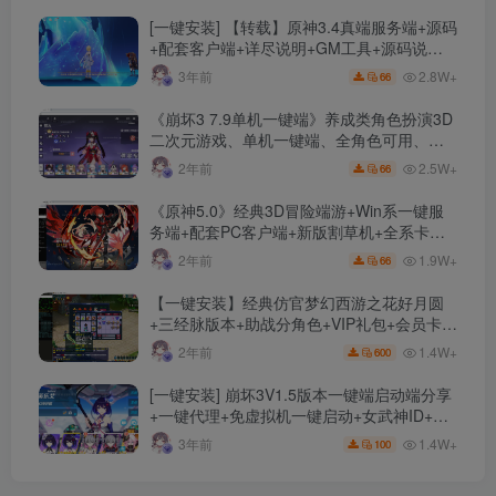
[一键安装] 【转载】原神3.4真端服务端+源码
+配套客户端+详尽说明+GM工具+源码说明
文件
2.8W+
3年前
66
《崩坏3 7.9单机一键端》养成类角色扮演3D
二次元游戏、单机一键端、全角色可用、无
限资源、附带保姆级安装教程
2.5W+
2年前
66
《原神5.0》经典3D冒险端游+Win系一键服
务端+配套PC客户端+新版割草机+全系卡池
文件
1.9W+
2年前
66
【一键安装】经典仿官梦幻西游之花好月圆
+三经脉版本+助战分角色+VIP礼包+会员卡
+剧情活动+视频搭建及其他修改资料
1.4W+
2年前
600
[一键安装] 崩坏3V1.5版本一键端启动端分享
+一键代理+免虚拟机一键启动+女武神ID+详
细指令+极简一键修改
1.4W+
3年前
100