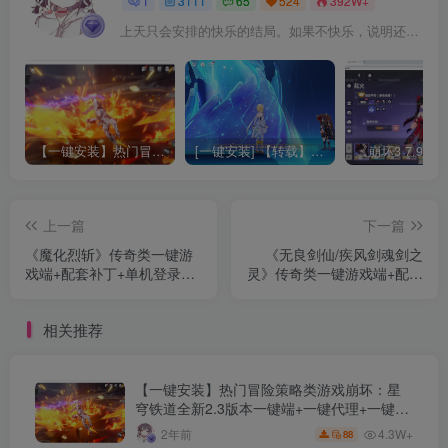
1
3111
65
524
392W+
上天只会安排的快乐的结局。如果不快乐，说明还不是最后结局
【一键安装】热门冒险策略类游戏崩坏：星穹铁道全新2.3版本一键端+一键代理+一键启动+免虚拟机
[一键安装] 【转载】原神3.4真端服务端+源码+配套客户端+详尽说明+GM工具+源码说明文件
上一篇
下一篇
《魔化烈斩》传奇类一键游
《无良剑仙/疾风剑魂剑之
戏端+配套补丁+单机登录器
灵》传奇类一键游戏端+配套
+精美网站+详细教程+GM模
补丁+单机登录器+精美网站
式+GM工具+Gom一键安装
+详细教程+GM模式+GM工
相关推荐
具+Gom引擎
【一键安装】热门冒险策略类游戏崩坏：星
穹铁道全新2.3版本一键端+一键代理+一键启
动+免虚拟机
4.3W+
2年前
88