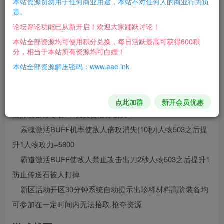
本站资源切勿用于任何商业用途，本站不对任何人的商业行为负
邪龙鬼斧攻速神器单职业传奇星空大陆盾牌打造,冰封索
责。
魂怒斩专属,八荒之地,称号地图,武器衣服大师,称号晋升,混元
论坛评论功能已从新开启！欢迎大家踊跃讨论！
空间,时装盾牌锻造,切割勋章等,此端采用GOM引擎耗时制作,
本站全部资源均可使用积分兑换，每日活跃最高可获得600积
分，相当于本站所有资源均可白嫖！
更多细节参考详情图文介绍。
本站全部资源解压密码：www.aae.ink
补丁大小：5.32G
有ESP/WXF插件两个端自己选择
领悟八种绝学即可进入武学狂人地！后期地图怪物分分钟
点此加群
新开会员优惠
出好装备你尽管PK我负责给你畅爽！
索魂激活BUFF机率使敌人倍攻消失(10秒)人物503之后提
升1人物攻力+5800
霸道激活BUFF使敌人禁止攻击出刀2秒人物503之后提升1
防止传送石被人打掉
新区活动开区30分钟系统自动提示出珍稀材料高阶装备均
可参加在一定时间内无法拾取.抢夺资源