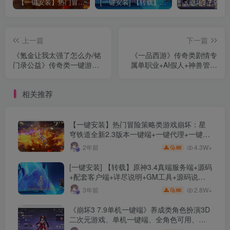
【一键安装】热门冒险策略类游戏崩坏：星穹铁道全新2.3版本一键端+一键代理+一键启动+免虚拟机
[一键安装] 【转载】原神3.4真端服务端+源码+配套客户端+详尽说明+GM工具+源码说明文件
上一篇
下一篇
《氪金让我太强了怎么办/铭
《一品西游》传奇类剧情专
门录公益》传奇类一键游戏
属单职业+AI假人+神兽管家
端+配套补丁+单机登录器
+梦幻猎人+翎风引擎+单机
+精美网站+详细教程+GM模
登陆器+配套网站
相关推荐
式+工具+Gom引擎
【一键安装】热门冒险策略类游戏崩坏：星
穹铁道全新2.3版本一键端+一键代理+一键启
动+免虚拟机
4.3W+
2年前
88
[一键安装] 【转载】原神3.4真端服务端+源码
+配套客户端+详尽说明+GM工具+源码说明
文件
2.8W+
3年前
66
《崩坏3 7.9单机一键端》养成类角色扮演3D
二次元游戏、单机一键端、全角色可用、无
限资源、附带保姆级安装教程