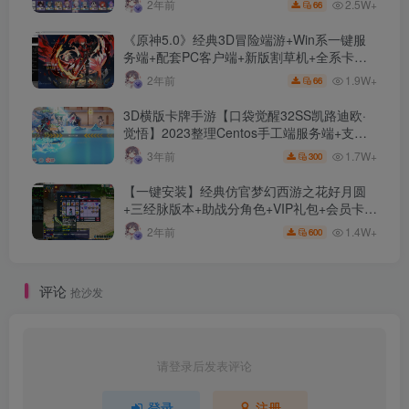
2.5W+
2年前
66
《原神5.0》经典3D冒险端游+Win系一键服
务端+配套PC客户端+新版割草机+全系卡池
文件
1.9W+
2年前
66
3D横版卡牌手游【口袋觉醒32SS凯路迪欧·
觉悟】2023整理Centos手工端服务端+支付
对接+安卓苹果双端+运营后台+GM授权后台
1.7W+
3年前
300
+代理后台
【一键安装】经典仿官梦幻西游之花好月圆
+三经脉版本+助战分角色+VIP礼包+会员卡
+剧情活动+视频搭建及其他修改资料
1.4W+
2年前
600
评论
抢沙发
请登录后发表评论
登录
注册