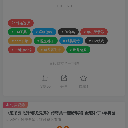
THE END
端游资源
# GM工具
# 详细教程
# 传奇类
# 单机登录器
# gom引擎
# 配套补丁
# 精美网站
# GM模式
# 一键游戏端
# 道爷要飞升
# 邪龙鬼斧
喜欢就支持一下吧
点赞
99
分享
收藏
1
付费资源
《道爷要飞升/邪龙鬼斧》传奇类一键游戏端+配套补丁+单机登录器+精美网站+详细教程+GM模式+GM工具+Gom引擎
此内容为付费资源，请付费后查看