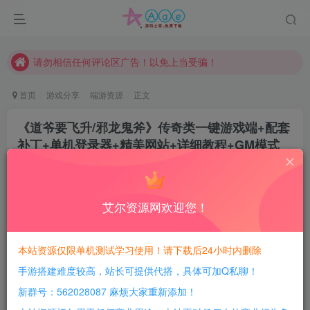
现在赞助会员享受专属折扣，详情点击此条公告。
请勿相信任何评论区广告！以免上当受骗！
本网站的文章部分内容可能来源于网络，仅供大家学习与参考，如有侵权，请联系站长QQ466107887进行删除处理。
首页
游戏分享
端游资源
正文
《道爷要飞升/邪龙鬼斧》传奇类一键游戏端+配套
补丁+单机登录器+精美网站+详细教程+GM模式
+GM工具+Gom引擎
豆豆呀
关注
1年前更新
艾尔资源网欢迎您！
0
471
99
每日活跃最高可获得600积分！所有资源可以使用
本站资源仅限单机测试学习使用！请下载后24小时内删除
积分免费兑换！
手游搭建难度较高，站长可提供代搭，具体可加Q私聊！
游戏介绍：
新群号：562028087 麻烦大家重新添加！