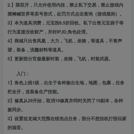
2.】限双开，只允许使用内挂，禁止私下交易，禁止游戏内
摆摊喊世界等卖号形式，处罚方式点击查询（游戏规则）。
3】本为道具消费，元宝按8.5折回收。私下出售元宝袋子等
行为直接没收财产，并封IP,ID,角色处理。
4】商城只出售凤凰，大力，飞机，坐骑，等道具，不售声
望，装备，洗髓材料等道具。
5】更新部分官服最新时装，坐骑，飞机，时装武器。
入门：
1】角色上线1级，出生于各种族出生地，地图，包裹，任务
栏全开，送装备生产技能。
2】修真从29开始，取消19修真并同时关闭了19副本，各种
族同步。
3】设置祖龙城大范围在线泡点任务，部分不想挂机打怪玩家
的福音。