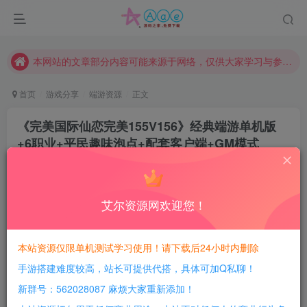
现在赞助会员享受专属折扣，详情点击此条公告。
请勿相信任何评论区广告！以免上当受骗！
本网站的文章部分内容可能来源于网络，仅供大家学习与参考，如有侵权，请联系站长QQ466107887进行删除处理。
首页
游戏分享
端游资源
正文
《完美国际仙恋完美155V156》经典端游单机版
+6职业+平民趣味泡点+配套客户端+GM模式
豆豆呀
关注
1年前更新
3
672
158
艾尔资源网欢迎您！
每日活跃最高可获得600积分！所有资源可以使用
积分免费兑换！
本站资源仅限单机测试学习使用！请下载后24小时内删除
手游搭建难度较高，站长可提供代搭，具体可加Q私聊！
游戏介绍：
新群号：562028087 麻烦大家重新添加！
仙恋完美155-6职业：