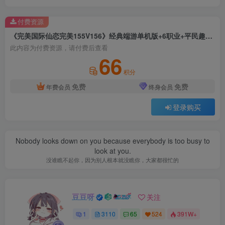
付费资源
《完美国际仙恋完美155V156》经典端游单机版+6职业+平民趣味泡点+配套客户端+GM模式
此内容为付费资源，请付费后查看
66
积分
免费
免费
年费会员
终身会员
登录购买
Nobody looks down on you because everybody is too busy to
look at you.
没谁瞧不起你，因为别人根本就没瞧你，大家都很忙的
豆豆呀
关注
1
3110
65
524
391W+