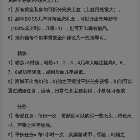
兑换至尊披风-怨灵之门。
7】所有黄金装备均可拆分完美上签（上签用处很大）。
8】副本BOSS几率掉落仙恋礼盒，可以开出乾坤碧玺
（100%成功到3，几率+4），也可开出稀有物品。
9】酒剑仙每个副本需要全部修改为一瓶酒即可。
精炼：
1】精炼+8封顶，精炼+1，2，3，4几率大幅度提高5、6、
7、8成功率降低，越到后面几率越低。
2】商城不出售幻仙，幻仙之匣通过平妖任务获得，幻仙可以
通过结婚任务，活动，日常任务宝箱获得，小铁锤可合成
任务：
1】帮派任务= 每日一次，贡献度可以购买一些石头，特色天
书，声望之匣等物品。
2】平妖任务= 每1小时一次，奖励游戏币，经验，幻仙之