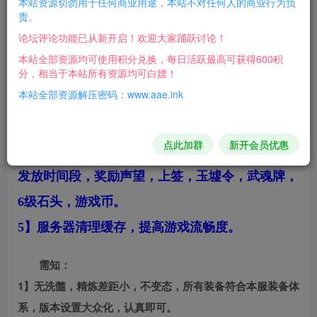
本站资源切勿用于任何商业用途，本站不对任何人的商业行为负
责。
1】★版本细节优化，提高平民玩家的可玩性和积
论坛评论功能已从新开启！欢迎大家踊跃讨论！
极性★
本站全部资源均可使用积分兑换，每日活跃最高可获得600积
分，相当于本站所有资源均可白嫖！
2】调整野外BOSS时间，调整野外BOSS防御。
本站全部资源解压密码：www.aae.ink
3】新加平民趣味泡点，70级可参加，奖励；镌刻
铭文，饺子，汤圆。
点此加群
新开会员优惠
4】新加福利（五元素叛乱）NPC于飞来镇可查看
发放时间段，奖励声望，上签，玉墟令，武魂牌，
6级石头，游戏币。
5】服务器清理缓存，提高游戏流畅度。
需知：
1】无洗髓，精炼差距小，不变态，所有装备符合本服装备体
系，版本设置大众化，认真即可。