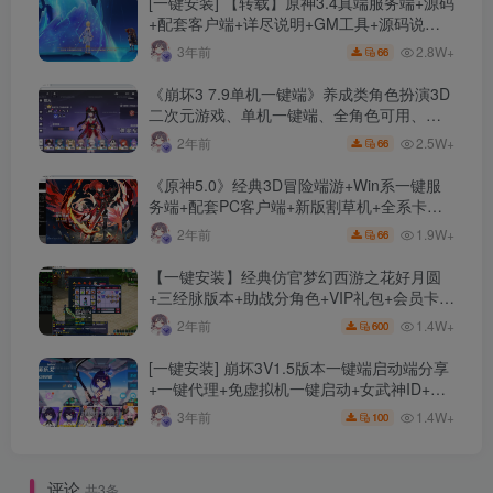
[一键安装] 【转载】原神3.4真端服务端+源码
+配套客户端+详尽说明+GM工具+源码说明
文件
2.8W+
3年前
66
《崩坏3 7.9单机一键端》养成类角色扮演3D
二次元游戏、单机一键端、全角色可用、无
限资源、附带保姆级安装教程
2.5W+
2年前
66
《原神5.0》经典3D冒险端游+Win系一键服
务端+配套PC客户端+新版割草机+全系卡池
文件
1.9W+
2年前
66
【一键安装】经典仿官梦幻西游之花好月圆
+三经脉版本+助战分角色+VIP礼包+会员卡
+剧情活动+视频搭建及其他修改资料
1.4W+
2年前
600
[一键安装] 崩坏3V1.5版本一键端启动端分享
+一键代理+免虚拟机一键启动+女武神ID+详
细指令+极简一键修改
1.4W+
3年前
100
评论
共3条