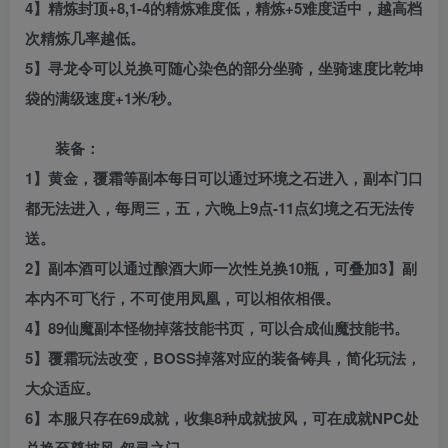
4】精炼封顶+8,1-4的精炼难度低，精炼+5难度适中，越高档
次精炼几率越低。
5】寻龙令可以兑换可随心染色的部分坐骑，坐骑速度比乾坤
袋的满级速度+1米/秒。
装备：
1】黄金，覆霜等副本每日可以通过环境之石进入，副本门口
都无法进入，每周三，五，六晚上9点-11点幻境之石无法传
送。
2】副本酒可以通过酿酒大师一次性兑换10瓶，可叠加3】副
本内不可飞行，不可使用凤凰，可以相依相偎。
4】89仙魔副本怪物掉落技能书页，可以合成仙魔技能书。
5】覆霜玩法改变，BOSS掉落对应的装备铸具，简化玩法，
大众适应。
6】本服只存在69成就，收集8种成就披风，可在成就NPC处