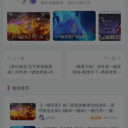
越长大越孤单 ，越长大越不安
【一键安装】热门冒险策略类游戏崩坏：星穹铁道全新2.3版本一键端+一键代理+一键启动+免虚拟机
[一键安装] 【转载】原神3.4真端服务端+源码+配套客户端+详尽说明+GM工具+源码说明文件
上一篇
下一篇
《梦幻精灵/宝可梦宠物养
《紫寒大陆》传奇类一键游
成》传奇类一键游戏端+补丁
戏端+配套补丁+单机登录器
+登录器+网站+教程+GM模
+精美网站+详细教程+GM模
式+GM工具+一键安装+Gom
式+GM工具+一键安装
相关推荐
引擎
【一键安装】热门冒险策略类游戏崩坏：星
穹铁道全新2.3版本一键端+一键代理+一键启
动+免虚拟机
4.3W+
2年前
88