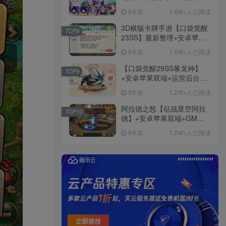
+免虚拟机一键启动+女武神
3年前
1.4W+人已阅读
ID+详细指令+极简一键修改
3D横版卡牌手游【口袋觉醒
TOP8
23SS】最新整理+安卓苹果
双端+运营后台+GM后台+详
3年前
1.4W+人已阅读
细搭建教程
【口袋觉醒29SS暴龙神】
TOP9
+安卓苹果双端+运营后台
+GM授权后台+ubuntu学习
3年前
1.2W+人已阅读
端
阿拉德之怒【征战星空阿拉
TOP10
德】+安卓苹果双端+GM授
权后台+运营后台+活动全开
4年前
1.2W+人已阅读
+详细教程