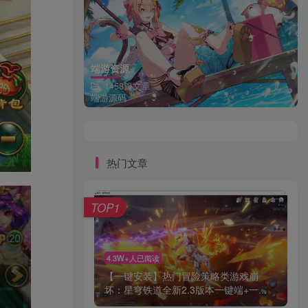
端游资源
1458篇文章
端游源码
热门文章
TOP1
4.3W+人已阅读
【一键安装】热门冒险策略类游戏崩
坏：星穹铁道全新2.3版本一键端+一...