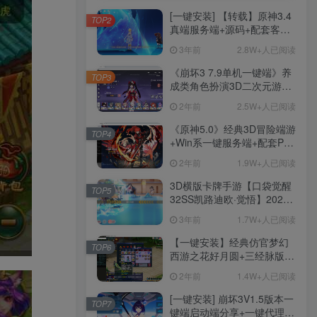
[一键安装] 【转载】原神3.4
TOP2
真端服务端+源码+配套客户
端+详尽说明+GM工具+源码
3年前
2.8W+人已阅读
说明文件
《崩坏3 7.9单机一键端》养
TOP3
成类角色扮演3D二次元游
戏、单机一键端、全角色可
2年前
2.5W+人已阅读
用、无限资源、附带保姆级
安装教程
《原神5.0》经典3D冒险端游
TOP4
+Win系一键服务端+配套PC
客户端+新版割草机+全系卡
2年前
1.9W+人已阅读
池文件
3D横版卡牌手游【口袋觉醒
TOP5
32SS凯路迪欧·觉悟】2023
整理Centos手工端服务端
3年前
1.7W+人已阅读
+支付对接+安卓苹果双端+运
营后台+GM授权后台+代理
【一键安装】经典仿官梦幻
TOP6
后台
西游之花好月圆+三经脉版本
+助战分角色+VIP礼包+会员
2年前
1.4W+人已阅读
卡+剧情活动+视频搭建及其
他修改资料
[一键安装] 崩坏3V1.5版本一
TOP7
键端启动端分享+一键代理