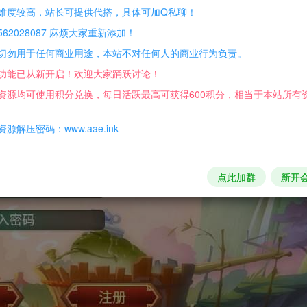
难度较高，站长可提供代搭，具体可加Q私聊！
62028087 麻烦大家重新添加！
切勿用于任何商业用途，本站不对任何人的商业行为负责。
功能已从新开启！欢迎大家踊跃讨论！
资源均可使用积分兑换，每日活跃最高可获得600积分，相当于本站所有
源解压密码：www.aae.ink
点此加群
新开