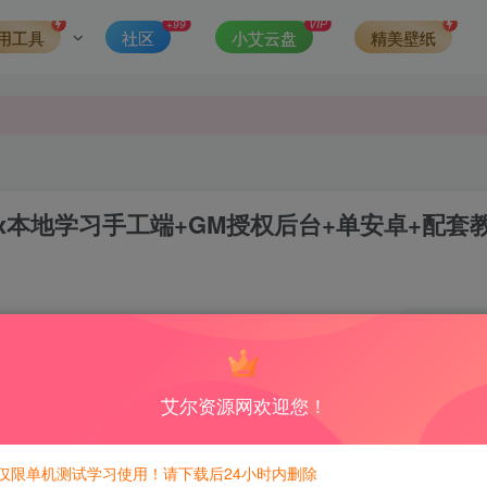
发现请向站长举报
+99
VIP
用工具
社区
小艾云盘
精美壁纸
侵权，请联系站长QQ466107887进行删除处理。
x本地学习手工端+GM授权后台+单安卓+配套
0
4
积分免费兑换！
艾尔资源网欢迎您！
仅限单机测试学习使用！请下载后24小时内删除