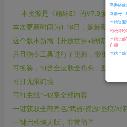
手游搭建
本资源是《崩坏3》的V7.9版本最
新群号：5
本站资源
本次更新时间为1.19日，是最新版本
论坛评论
这个版本新增【开放世界+剧情】内容
本站全部
白嫖！
并且指令工具进行了更新，带更多，
本站全部资
可换装，包含全皮肤全角色，默认全角
可打无限幻境
可打主线1-42章全部内容
一键获取全部角色/武器/资源/圣痕/材
一键启动懒人版，非常简单