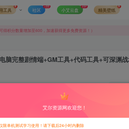
+99
VIP
用工具
社区
小艾云盘
精美壁纸
侵权，请联系站长QQ466107887进行删除处理。
可得积分数量增加至600，加速获得更多免费资源！）
第一时间更新。
发现请向站长举报
+电脑完整剧情端+GM工具+代码工具+可深渊战
侵权，请联系站长QQ466107887进行删除处理。
0
积分免费兑换！
艾尔资源网欢迎您！
情的一个不带！
仅限单机测试学习使用！请下载后24小时内删除