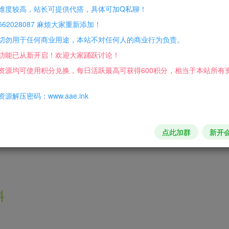
难度较高，站长可提供代搭，具体可加Q私聊！
新单机破解版
62028087 麻烦大家重新添加！
切勿用于任何商业用途，本站不对任何人的商业行为负责。
，和之前的有差异
功能已从新开启！欢迎大家踊跃讨论！
。新增可打【深渊】【战场】
资源均可使用积分兑换，每日活跃最高可获得600积分，相当于本站所有
更全面的指令
源解压密码：www.aae.ink
色SSS
点此加群
新开
料