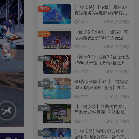
[一键安装] 【转载】原神3.4
TOP2
真端服务端+源码+配套客户
端+详尽说明+GM工具+源码
3年前
2.8W+人已阅读
说明文件
《崩坏3 7.9单机一键端》养
TOP3
成类角色扮演3D二次元游
戏、单机一键端、全角色可
2年前
2.5W+人已阅读
用、无限资源、附带保姆级
安装教程
《原神5.0》经典3D冒险端游
TOP4
+Win系一键服务端+配套PC
客户端+新版割草机+全系卡
2年前
1.9W+人已阅读
池文件
3D横版卡牌手游【口袋觉醒
TOP5
32SS凯路迪欧·觉悟】2023
整理Centos手工端服务端
3年前
1.7W+人已阅读
+支付对接+安卓苹果双端+运
营后台+GM授权后台+代理
【一键安装】经典仿官梦幻
TOP6
后台
西游之花好月圆+三经脉版本
+助战分角色+VIP礼包+会员
2年前
1.4W+人已阅读
卡+剧情活动+视频搭建及其
他修改资料
[一键安装] 崩坏3V1.5版本一
TOP7
键端启动端分享+一键代理