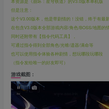
本资源是《崩坏：星穹铁道》的V3.0版本单机版
但是注意：
这个V3.00版本，他是带剧情的！没错，终于有最
在包含V3.0版本全部游戏内容/角色/BOSS/地图
同时还附带有【指令代码工具】，
可通过指令得到全部角色/光锥/遗器/满命等
也可以使用指令体验各种剧情，想玩哪段玩哪段
（指令发给唯一的好友即可）
游戏截图：