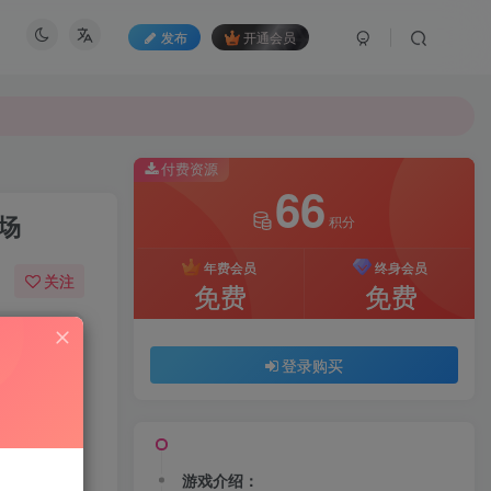
发布
开通会员
付费资源
66
场
积分
年费会员
终身会员
关注
免费
免费
552
61
登录购买
游戏介绍：