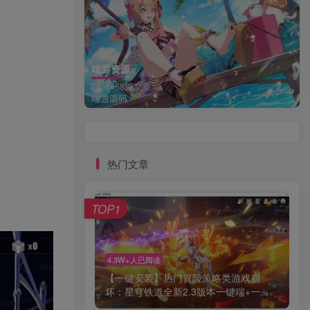
端游资源
1458篇文章
端游源码
热门文章
TOP1
4.3W+人已阅读
【一键安装】热门冒险策略类游戏崩
坏：星穹铁道全新2.3版本一键端+一...