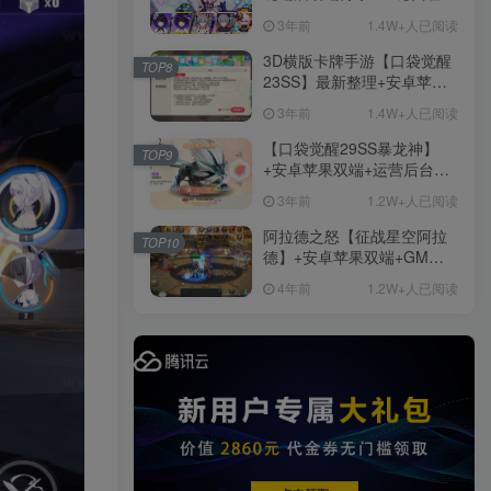
+免虚拟机一键启动+女武神
3年前
1.4W+人已阅读
ID+详细指令+极简一键修改
3D横版卡牌手游【口袋觉醒
TOP8
23SS】最新整理+安卓苹果
双端+运营后台+GM后台+详
3年前
1.4W+人已阅读
细搭建教程
【口袋觉醒29SS暴龙神】
TOP9
+安卓苹果双端+运营后台
+GM授权后台+ubuntu学习
3年前
1.2W+人已阅读
端
阿拉德之怒【征战星空阿拉
TOP10
德】+安卓苹果双端+GM授
权后台+运营后台+活动全开
4年前
1.2W+人已阅读
+详细教程