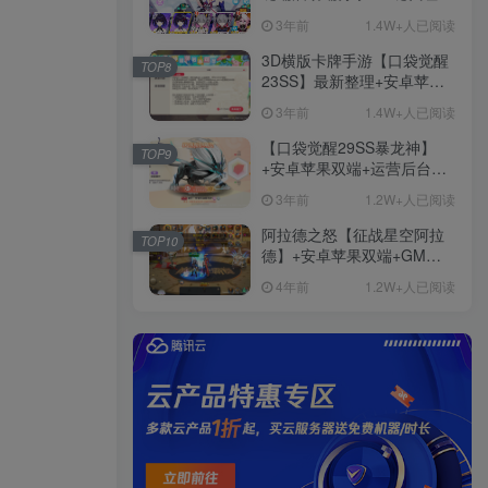
+免虚拟机一键启动+女武神
3年前
1.4W+人已阅读
ID+详细指令+极简一键修改
3D横版卡牌手游【口袋觉醒
TOP8
23SS】最新整理+安卓苹果
双端+运营后台+GM后台+详
3年前
1.4W+人已阅读
细搭建教程
【口袋觉醒29SS暴龙神】
TOP9
+安卓苹果双端+运营后台
+GM授权后台+ubuntu学习
3年前
1.2W+人已阅读
端
阿拉德之怒【征战星空阿拉
TOP10
德】+安卓苹果双端+GM授
权后台+运营后台+活动全开
4年前
1.2W+人已阅读
+详细教程