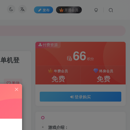
发布
开通会员
付费资源
66
+单机登
积分
年费会员
终身会员
免费
免费
关注
64
122
登录购买
游戏介绍：