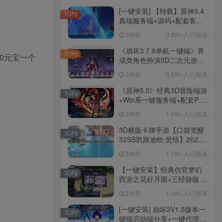
[一键安装] 【转载】原神3.4
TOP2
真端服务端+源码+配套客户
端+详尽说明+GM工具+源码
3年前
2.8W+人已阅读
说明文件
《崩坏3 7.9单机一键端》养
TOP3
0元宝一个
成类角色扮演3D二次元游
戏、单机一键端、全角色可
2年前
2.5W+人已阅读
用、无限资源、附带保姆级
安装教程
《原神5.0》经典3D冒险端游
TOP4
+Win系一键服务端+配套PC
客户端+新版割草机+全系卡
2年前
1.9W+人已阅读
池文件
3D横版卡牌手游【口袋觉醒
TOP5
32SS凯路迪欧·觉悟】2023
整理Centos手工端服务端
3年前
1.7W+人已阅读
+支付对接+安卓苹果双端+运
营后台+GM授权后台+代理
【一键安装】经典仿官梦幻
TOP6
后台
西游之花好月圆+三经脉版本
+助战分角色+VIP礼包+会员
2年前
1.4W+人已阅读
卡+剧情活动+视频搭建及其
他修改资料
[一键安装] 崩坏3V1.5版本一
TOP7
键端启动端分享+一键代理