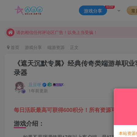
NEW
本站一律禁止以任何方式发布或转载任何违法的相关信息，访客
游戏分享
常
现在赞助会员享受专属折扣，详情点击此条公告。
请勿相信任何评论区广告！以免上当受骗！
本网站的文章部分内容可能来源于网络，仅供大家学习与参考，如有
首页
游戏分享
端游资源
正文
《遮天沉默专属》经典传奇类端游单职业客
录器
豆豆呀
1年前更新
每日活跃最高可获得600积分！所有资源可以使用
游戏介绍：
本站资源
如果不是强调使用17年以上客户端，最好别用，容易