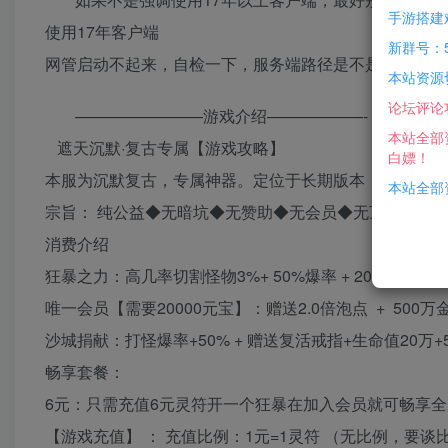
手游搭建
使用17年客户端
新群号：5
网管启动不起来，自检一下，服务端路径是不是在D盘，网
本站资源
论坛评论
————————游戏介绍——————-
本站全部
遮天沉默·复古专属【游戏攻略】
白嫖！
本服为沉默复古，专属神器。定位于长期版本，0消费0门
本站全部资
宗旨： 纯公益◆无暗坑◆无赞助◆无会员◆无顶榜◆无
消费介绍
狂暴之力：高几率切割怪物3%+ 50%爆率 + 20%暴击几率+
唯一会员【需要20000元宝】：赠送2.0倍泡点 + 500万金币
沙城捐献：打怪爆率+50% + 赠送复活戒指+生命值20万+
畅享套餐：
6元：只需充值6元灵符开一个狂暴在加入会员就可畅享
【游戏充值】 ： 充值比例：1元=1灵符 （无比例，要