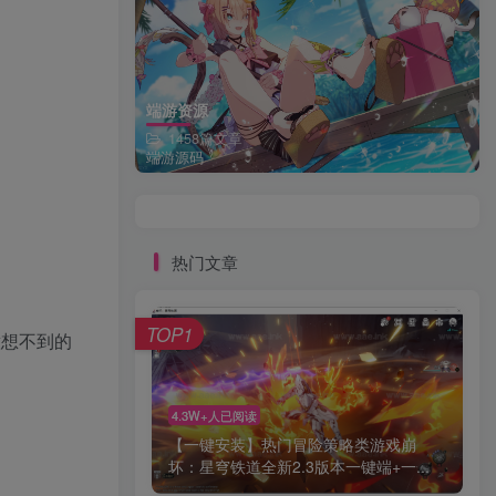
端游资源
1458篇文章
端游源码
热门文章
TOP1
意想不到的
4.3W+人已阅读
【一键安装】热门冒险策略类游戏崩
坏：星穹铁道全新2.3版本一键端+一...