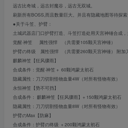
远古比奇城，远古封魔谷，远古无双城。
刷新所有BOSS,而且数量巨大。并且有隐藏地图等待探索
●关于斗笠、护臂：
土城武器店门口护臂打造、斗笠打造处用天宫神锤合成，
觉醒·神笠 属性强悍 （共需要105颗天宫神锤）
护臂の终级 属性强悍 （共需要260颗天宫神锤） 附加
麒麟神笠【狂风骤雨】
合成条件：觉醒·神笠 + 60颗鸿蒙太初石
隐藏属性：刀刀切割怪物血量4W（对所有怪物有效）
永恒神笠【势不可挡】
合成条件： 麒麟神笠【狂风骤雨】+ 150颗鸿蒙太初石
隐藏属性：刀刀切割怪物血量8W（对所有怪物有效）
护臂のMax【防麻】
合成条件：护臂の终级 + 200颗鸿蒙太初石