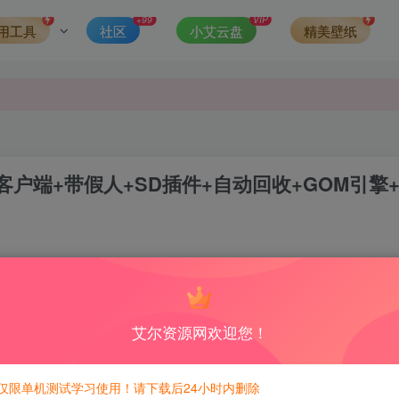
+99
VIP
发现请向站长举报
用工具
社区
小艾云盘
精美壁纸
侵权，请联系站长QQ466107887进行删除处理。
户端+带假人+SD插件+自动回收+GOM引擎
1
3
积分免费兑换！
艾尔资源网欢迎您！
仅限单机测试学习使用！请下载后24小时内删除
造成地图黑，装备看不见，用13-17年客户端即可。推荐