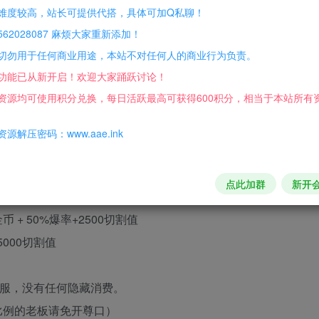
难度较高，站长可提供代搭，具体可加Q私聊！
62028087 麻烦大家重新添加！
管被360吃掉没
切勿用于任何商业用途，本站不对任何人的商业行为负责。
功能已从新开启！欢迎大家踊跃讨论！
资源均可使用积分兑换，每日活跃最高可获得600积分，相当于本站所有
槛
源解压密码：www.aae.ink
比例
点此加群
新开
赠送 20000元宝+2500切割值
 + 50%爆率+2500切割值
5000切割值
全服，没有任何隐藏消费。
谈比例的老板请免开尊口）