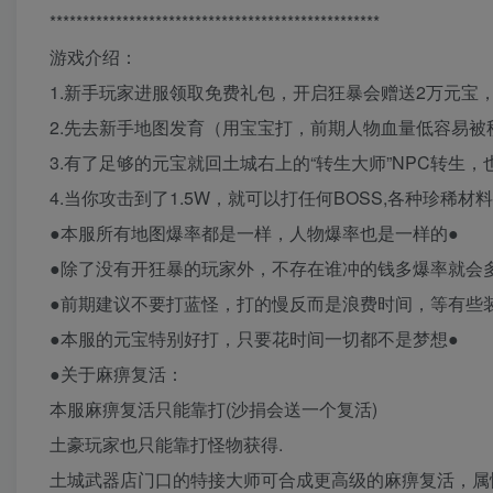
**************************************************
游戏介绍：
1.新手玩家进服领取免费礼包，开启狂暴会赠送2万元宝
2.先去新手地图发育（用宝宝打，前期人物血量低容易
3.有了足够的元宝就回土城右上的“转生大师”NPC转生
4.当你攻击到了1.5W，就可以打任何BOSS,各种珍稀材
●本服所有地图爆率都是一样，人物爆率也是一样的●
●除了没有开狂暴的玩家外，不存在谁冲的钱多爆率就会
●前期建议不要打蓝怪，打的慢反而是浪费时间，等有些
●本服的元宝特别好打，只要花时间一切都不是梦想●
●关于麻痹复活：
本服麻痹复活只能靠打(沙捐会送一个复活)
土豪玩家也只能靠打怪物获得.
土城武器店门口的特接大师可合成更高级的麻痹复活，属