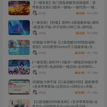
【一键安装】热门冒险策略类游戏崩坏：星
穹铁道全新2.3版本一键端+一键代理+一键启
动+免虚拟机
4.3W+
2年前
88
[一键安装] 【转载】原神3.4真端服务端+源码
+配套客户端+详尽说明+GM工具+源码说明
文件
2.8W+
3年前
66
3D横版卡牌手游【口袋觉醒32SS凯路迪欧·
觉悟】2023整理Centos手工端服务端+支付
对接+安卓苹果双端+运营后台+GM授权后台
1.7W+
3年前
300
+代理后台
[一键安装] 崩坏3V1.5版本一键端启动端分享
+一键代理+免虚拟机一键启动+女武神ID+详
细指令+极简一键修改
1.4W+
3年前
100
3D横版卡牌手游【口袋觉醒23SS】最新整理
+安卓苹果双端+运营后台+GM后台+详细搭
建教程
1.4W+
3年前
300
【口袋觉醒29SS暴龙神】+安卓苹果双端+运
营后台+GM授权后台+ubuntu学习端