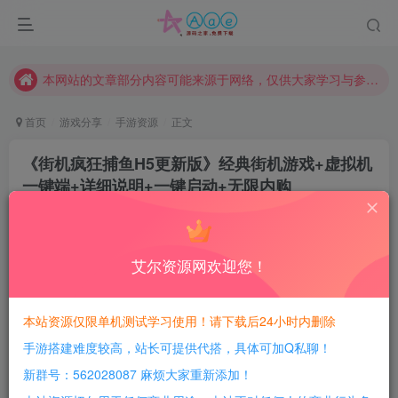
现在赞助会员享受专属折扣，详情点击此条公告。
请勿相信任何评论区广告！以免上当受骗！
本网站的文章部分内容可能来源于网络，仅供大家学习与参考，如有侵权，请联系站长QQ466107887进行删除处理。
首页
游戏分享
手游资源
正文
《街机疯狂捕鱼H5更新版》经典街机游戏+虚拟机
一键端+详细说明+一键启动+无限内购
豆豆呀
关注
1年前更新
4
876
161
艾尔资源网欢迎您！
每日活跃最高可获得600积分！所有资源可以使用
积分免费兑换！
本站资源仅限单机测试学习使用！请下载后24小时内删除
手游搭建难度较高，站长可提供代搭，具体可加Q私聊！
游戏介绍：
新群号：562028087 麻烦大家重新添加！