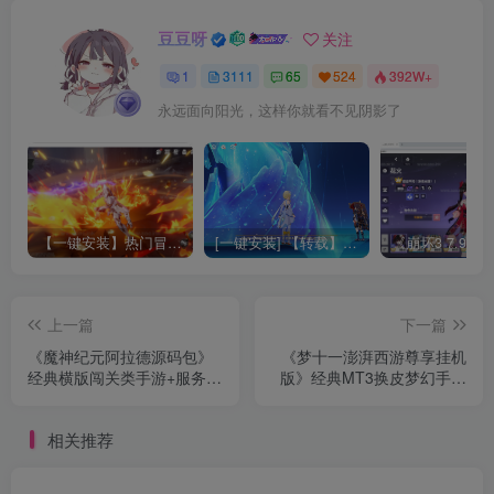
豆豆呀
关注
1
3111
65
524
392W+
永远面向阳光，这样你就看不见阴影了
【一键安装】热门冒险策略类游戏崩坏：星穹铁道全新2.3版本一键端+一键代理+一键启动+免虚拟机
[一键安装] 【转载】原神3.4真端服务端+源码+配套客户端+详尽说明+GM工具+源码说明文件
上一篇
下一篇
《魔神纪元阿拉德源码包》
《梦十一澎湃西游尊享挂机
经典横版闯关类手游+服务端
版》经典MT3换皮梦幻手游
+客户端源码+后台+配套教
+安卓苹果双端+配套源码
程
+新版管理后台+详细搭建教
相关推荐
程+Linux手工服务端