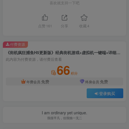
喜欢就支持一下吧
点赞
161
分享
收藏
4
付费资源
《街机疯狂捕鱼H5更新版》经典街机游戏+虚拟机一键端+详细说明+一键启动+无限内购
此内容为付费资源，请付费后查看
66
积分
免费
免费
年费会员
终身会员
登录购买
I am ordinary yet unique.
我很平凡，但我独一无二