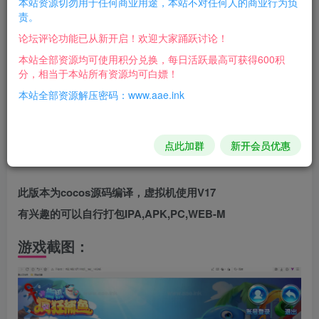
【解压后根据教程打开虚拟机
，
本站资源切勿用于任何商业用途，本站不对任何人的商业行为负
责。
100%进游戏
】
论坛评论功能已从新开启！欢迎大家踊跃讨论！
本站全部资源均可使用积分兑换，每日活跃最高可获得600积
街机疯狂捕鱼解压密码：
分，相当于本站所有资源均可白嫖！
本站全部资源解压密码：www.aae.ink
1$?Z
)
cVqU6Qv&0M"
点此加群
新开会员优惠
此版本为cocos源码编译，虚拟机使用V17
有兴趣的可以自行打包IPA,APK,PC,WEB-M
游戏截图：